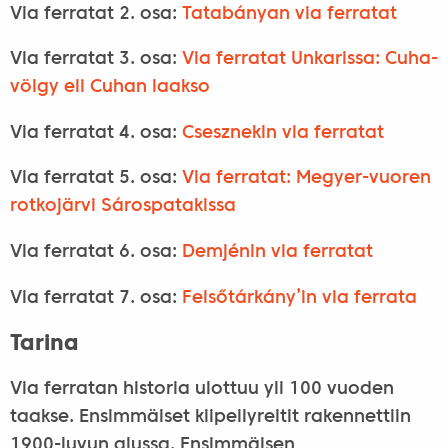
Via ferratat 2. osa:
Tatabányan via ferratat
Via ferratat 3. osa:
Via ferratat Unkarissa: Cuha-
völgy eli Cuhan laakso
Via ferratat 4. osa:
Csesznekin via ferratat
Via ferratat 5. osa:
Via ferratat: Megyer-vuoren
rotkojärvi Sárospatakissa
Via ferratat 6. osa:
Demjénin via ferratat
Via ferratat 7. osa:
Felsőtárkány’in via ferrata
Tarina
Via ferratan historia ulottuu yli 100 vuoden
taakse. Ensimmäiset kiipeilyreitit rakennettiin
1900-luvun alussa. Ensimmäisen