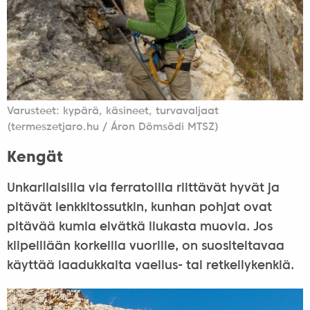
Varusteet: kypärä, käsineet, turvavaljaat
(termeszetjaro.hu / Áron Dömsödi MTSZ)
Kengät
Unkarilaisilla via ferratoilla riittävät hyvät ja
pitävät lenkkitossutkin, kunhan pohjat ovat
pitävää kumia eivätkä liukasta muovia. Jos
kiipeillään korkeilla vuorille, on suositeltavaa
käyttää laadukkaita vaellus- tai retkeilykenkiä.