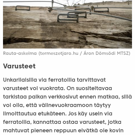
Rauta-askelma (termeszetjaro.hu / Áron Dömsödi MTSZ)
Varusteet
Unkarilaisilla via ferratoilla tarvittavat
varusteet voi vuokrata. On suositeltavaa
tarkistaa paikan verkkosivut ennen matkaa, sillä
voi olla, että välinevuokraamoon täytyy
ilmoittautua etukäteen. Jos käy usein via
ferratoilla, kannattaa ostaa varusteet, jotka
mahtuvat pieneen reppuun eivätkä ole kovin