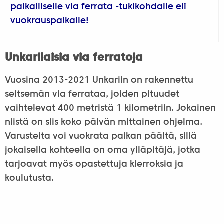
paikalliselle via ferrata -tukikohdalle eli
vuokrauspaikalle!
Unkarilaisia via ferratoja
Vuosina 2013-2021 Unkariin on rakennettu
seitsemän via ferrataa, joiden pituudet
vaihtelevat 400 metristä 1 kilometriin. Jokainen
niistä on siis koko päivän mittainen ohjelma.
Varusteita voi vuokrata paikan päältä, sillä
jokaisella kohteella on oma ylläpitäjä, jotka
tarjoavat myös opastettuja kierroksia ja
koulutusta.
Csesznekin Via ferrata