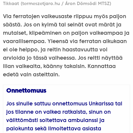
Tikkaat (termeszetjaro.hu / Áron Dömsödi MTSZ)
Via ferratojen vaikeusaste riippuu myös paljon
säästä. Jos on kylmä tai seinät ovat märät ja
mutaiset, kiipeäminen on paljon vaikeampaa ja
vaarallisempaa. Yleensä via ferratan alkukaan
ei ole helppo, ja reitin haastavuutta voi
arvioida jo tässä vaiheessa. Jos reitti näyttää
liian vaikealta, käänny takaisin. Kannattaa
edetä vain asteittain.
Onnettomuus
Jos sinulle sattuu onnettomuus Unkarissa tai
jos tilanne on vaikea ratkaista, sinun on
välittömästi soitettava ambulanssi ja
palokunta sekä ilmoitettava asiasta