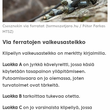
Csesznekin via ferratat (termeszetjaro.hu / Péter Farkas
MTSZ)
Via ferratojen vaikeusasteikko
Kiipeilyn vaikeusasteikko on merkitty kirjaimilla.
Luokka A
on jyrkkä kävelyreitti, jossa käsiä
käytetään tasapainon ylläpitämiseen.
Putoamisvaara on jo olemassa, joten
turvatoimet ovat tärkeitä.
Luokka B
tarkoittaa tukevaa otetta.
Luokka C
on jo varsinaista kiipeilyä, jossa