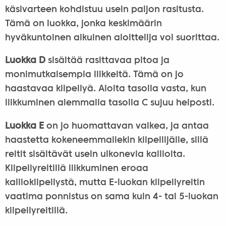
käsivarteen kohdistuu usein paljon rasitusta.
Tämä on luokka, jonka keskimäärin
hyväkuntoinen aikuinen aloittelija voi suorittaa.
Luokka D
sisältää rasittavaa pitoa ja
monimutkaisempia liikkeitä. Tämä on jo
haastavaa kiipeilyä. Aloita tasolla vasta, kun
liikkuminen alemmalla tasolla C sujuu helposti.
Luokka E
on jo huomattavan vaikea, ja antaa
haastetta kokeneemmallekin kiipeilijälle, sillä
reitit sisältävät usein ulkonevia kallioita.
Kiipeilyreitillä liikkuminen eroaa
kalliokiipeilystä, mutta E-luokan kiipeilyreitin
vaatima ponnistus on sama kuin 4- tai 5-luokan
kiipeilyreitillä.