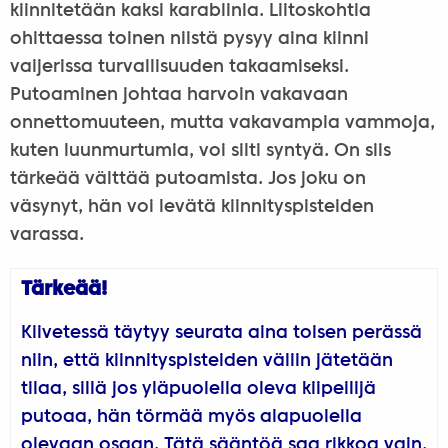
kiinnitetään kaksi karabiinia. Liitoskohtia
ohittaessa toinen niistä pysyy aina kiinni
vaijerissa turvallisuuden takaamiseksi.
Putoaminen johtaa harvoin vakavaan
onnettomuuteen, mutta vakavampia vammoja,
kuten luunmurtumia, voi silti syntyä. On siis
tärkeää välttää putoamista. Jos joku on
väsynyt, hän voi levätä kiinnityspisteiden
varassa.
Tärkeää!
Kiivetessä täytyy seurata aina toisen perässä
niin, että kiinnityspisteiden väliin jätetään
tilaa, sillä jos yläpuolella oleva kiipeilijä
putoaa, hän törmää myös alapuolella
olevaan osaan. Tätä sääntöä saa rikkoa vain,