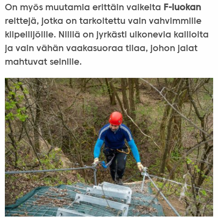
On myös muutamia erittäin vaikeita
F-luokan
reittejä, jotka on tarkoitettu vain vahvimmille
kiipeilijöille. Niillä on jyrkästi ulkonevia kallioita
ja vain vähän vaakasuoraa tilaa, johon jalat
mahtuvat seinille.