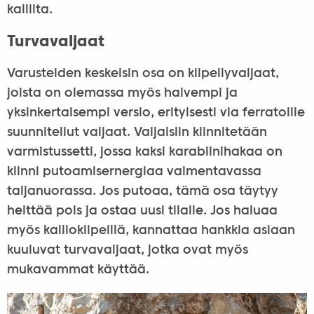
kalliita.
Turvavaljaat
Varusteiden keskeisin osa on kiipeilyvaljaat,
joista on olemassa myös halvempi ja
yksinkertaisempi versio, erityisesti via ferratoille
suunnitellut valjaat. Valjaisiin kiinnitetään
varmistussetti, jossa kaksi karabiinihakaa on
kiinni putoamisernergiaa vaimentavassa
taljanuorassa. Jos putoaa, tämä osa täytyy
heittää pois ja ostaa uusi tilalle. Jos haluaa
myös kalliokiipeillä, kannattaa hankkia asiaan
kuuluvat turvavaljaat, jotka ovat myös
mukavammat käyttää.