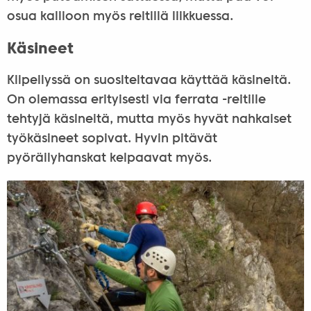
osua kallioon myös reitillä liikkuessa.
Käsineet
Kiipeilyssä on suositeltavaa käyttää käsineitä.
On olemassa erityisesti via ferrata -reitille
tehtyjä käsineitä, mutta myös hyvät nahkaiset
työkäsineet sopivat. Hyvin pitävät
pyöräilyhanskat kelpaavat myös.