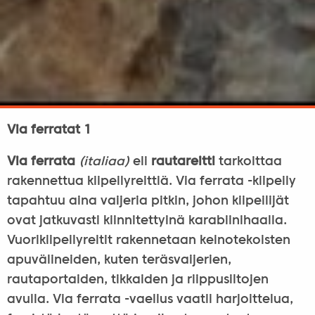
Via ferratat 1
Via ferrata
(italiaa)
eli
rautareitti
tarkoittaa
rakennettua kiipeilyreittiä. Via ferrata -kiipeily
tapahtuu aina vaijeria pitkin, johon kiipeilijät
ovat jatkuvasti kiinnitettyinä karabiinihaalla.
Vuorikiipeilyreitit rakennetaan keinotekoisten
apuvälineiden, kuten teräsvaijerien,
rautaportaiden, tikkaiden ja riippusiltojen
avulla. Via ferrata -vaellus vaatii harjoittelua,