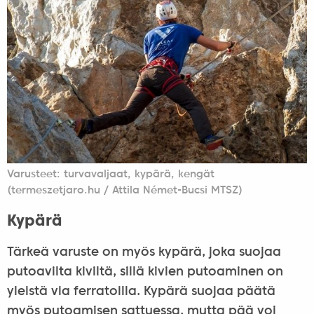
Varusteet: turvavaljaat, kypärä, kengät
(termeszetjaro.hu / Attila Német-Bucsi MTSZ)
Kypärä
Tärkeä varuste on myös kypärä, joka suojaa
putoavilta kiviltä, sillä kivien putoaminen on
yleistä via ferratoilla. Kypärä suojaa päätä
myös putoamisen sattuessa, mutta pää voi