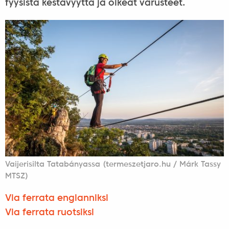
fyysistä kestävyyttä ja oikeat varusteet.
Vaijerisilta Tatabányassa (termeszetjaro.hu / Márk Tassy
MTSZ)
Via ferrata englanniksi
Via ferrata ruotsiksi