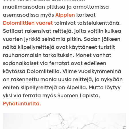
maailmansodan pitkissä ja armottomissa
asemasodissa myös
Alppien
korkeat
Dolomiittien vuoret
toimivat taistelukenttänä.
Sotilaat rakensivat reittejä, joita voitiin kulkea
vuorten jyrkkiä seinämiä pitkin. Sodan jälkeen
näitä kiipeilyreittejä ovat käyttäneet turistit
rauhanomaisin tarkoituksin. Monet vanhat
sodanaikaiset via ferratat ovat edelleen
käytössä Dolomiiteilla. Viime vuosikymmeninä
on rakennettu monia uusia reittejä, ja nykyään
eniten kiipeilyreittejä on Alpeilla. Mutta löytyy
yksi via ferrata myös Suomen Lapista,
Pyhätunturilta.