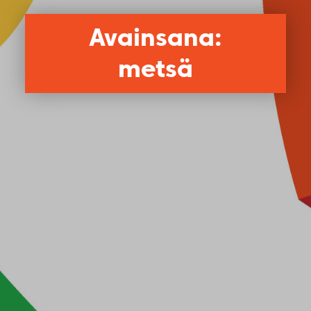
Avainsana:
metsä