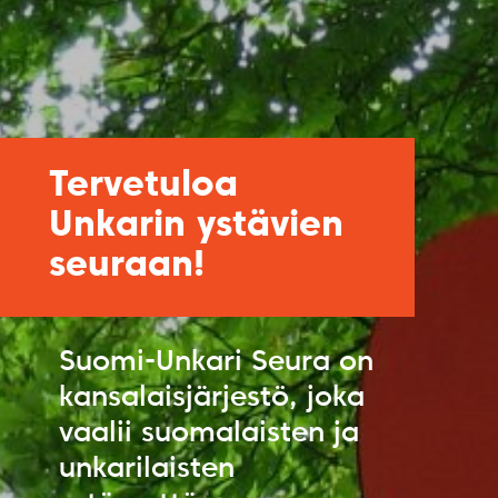
Tervetuloa
Unkarin ystävien
seuraan!
Suomi-Unkari Seura on
kansalaisjärjestö, joka
vaalii suomalaisten ja
unkarilaisten