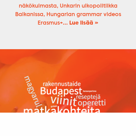
näkökulmasta, Unkarin ulkopolitiikka
Balkanissa, Hungarian grammar videos
Erasmus+
… Lue lisää »