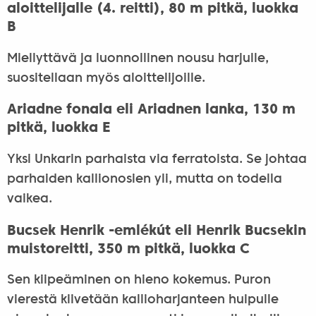
aloittelijalle (4. reitti), 80 m pitkä, luokka
B
Miellyttävä ja luonnollinen nousu harjulle,
suositellaan myös aloittelijoille.
Ariadne fonala eli Ariadnen lanka, 130 m
pitkä, luokka E
Yksi Unkarin parhaista via ferratoista. Se johtaa
parhaiden kallionosien yli, mutta on todella
vaikea.
Bucsek Henrik -emlékút eli Henrik Bucsekin
muistoreitti, 350 m pitkä, luokka C
Sen kiipeäminen on hieno kokemus. Puron
vierestä kiivetään kallioharjanteen huipulle