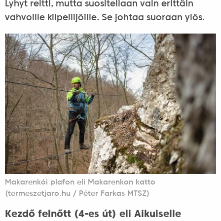
Lyhyt reitti, mutta suositellaan vain erittäin
vahvoille kiipeilijöille. Se johtaa suoraan ylös.
Makarenkói plafon eli Makarenkon katto
(termeszetjaro.hu / Péter Farkas MTSZ)
Kezdő felnőtt (4-es út) eli Aikuiselle