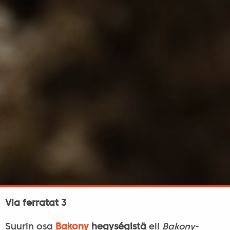
Via ferratat 3
Suurin osa
Bakony
hegységistä
eli
Bakony-