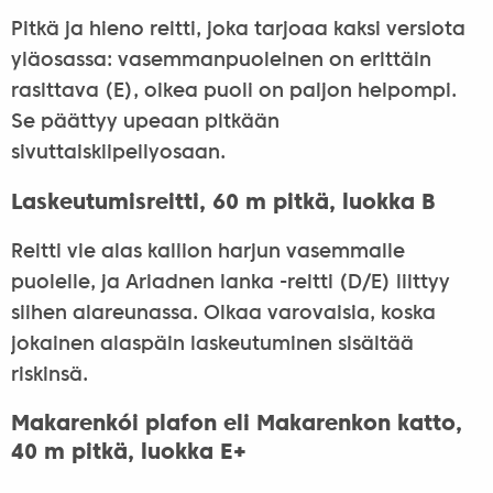
Pitkä ja hieno reitti, joka tarjoaa kaksi versiota
yläosassa: vasemmanpuoleinen on erittäin
rasittava (E), oikea puoli on paljon helpompi.
Se päättyy upeaan pitkään
sivuttaiskiipeilyosaan.
Laskeutumisreitti, 60 m pitkä, luokka B
Reitti vie alas kallion harjun vasemmalle
puolelle, ja Ariadnen lanka -reitti (D/E) liittyy
siihen alareunassa. Olkaa varovaisia, koska
jokainen alaspäin laskeutuminen sisältää
riskinsä.
Makarenkói plafon eli Makarenkon katto,
40 m pitkä, luokka E+