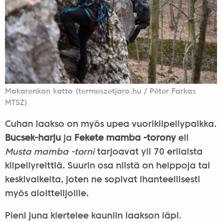
Makarenkon katto (termeszetjaro.hu / Péter Farkas
MTSZ)
Cuhan laakso on myös upea vuorikiipeilypaikka.
Bucsek-harju
ja
Fekete mamba -torony
eli
Musta mamba -torni
tarjoavat yli 70 erilaista
kiipeilyreittiä. Suurin osa niistä on helppoja tai
keskivaikeita, joten ne sopivat ihanteellisesti
myös aloittelijoille.
Pieni juna kiertelee kauniin laakson läpi.