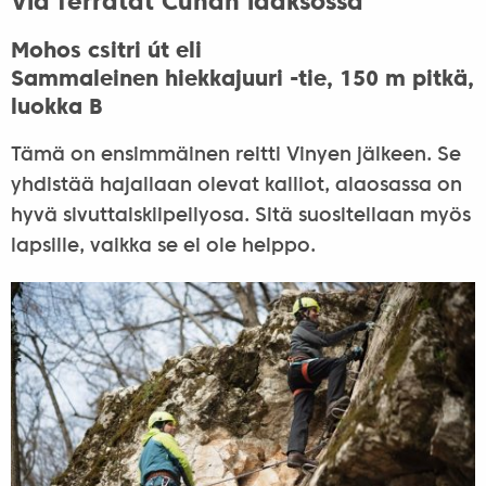
Via ferratat Cuhan laaksossa
Mohos csitri út eli
Sammaleinen hiekkajuuri -tie, 150 m pitkä,
luokka B
Tämä on ensimmäinen reitti Vinyen jälkeen. Se
yhdistää hajallaan olevat kalliot, alaosassa on
hyvä sivuttaiskiipeilyosa. Sitä suositellaan myös
lapsille, vaikka se ei ole helppo.