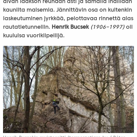
aivan laakson reunaan asti ja samalla ihaillaan
kauniita maisemia. Jännittävin osa on kuitenkin
laskeutuminen jyrkkää, pelottavaa rinnettä alas
rautatietunneliin.
Henrik Bucsek
(1906−1997)
oli
kuuluisa vuorikiipeilijä.