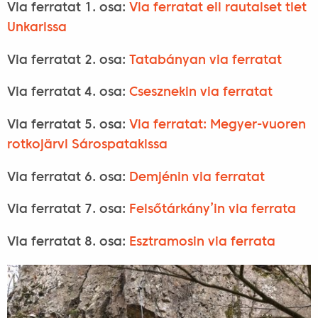
Via ferratat 1. osa:
Via ferratat eli rautaiset tiet
Unkarissa
Via ferratat 2. osa:
Tatabányan via ferratat
Via ferratat 4. osa:
Csesznekin via ferratat
Via ferratat 5. osa:
Via ferratat: Megyer-vuoren
rotkojärvi Sárospatakissa
Via ferratat 6. osa:
Demjénin via ferratat
Via ferratat 7. osa:
Felsőtárkány’in via ferrata
Via ferratat 8. osa:
Esztramosin via ferrata