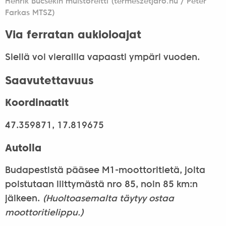
Henrik Bucsekin muistoreitti (termeszetjaro.hu / Péter
Farkas MTSZ)
Via ferratan aukioloajat
Siellä voi vierailla vapaasti ympäri vuoden.
Saavutettavuus
Koordinaatit
47.359871, 17.819675
Autolla
Budapestistä pääsee M1-moottoritietä, jolta
poistutaan liittymästä nro 85, noin 85 km:n
jälkeen.
(Huoltoasemalta täytyy ostaa
moottoritielippu.)