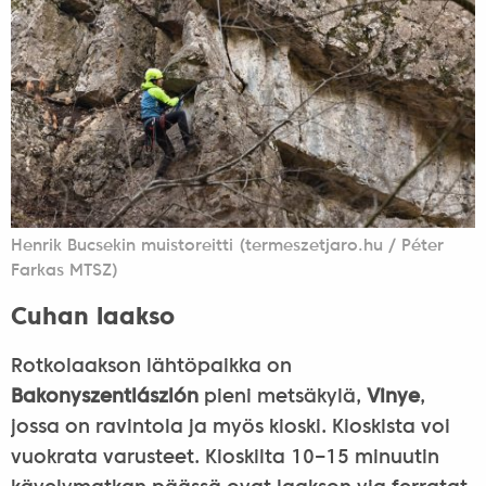
Henrik Bucsekin muistoreitti (termeszetjaro.hu / Péter
Farkas MTSZ)
Cuhan laakso
Rotkolaakson lähtöpaikka on
Bakonyszentlászlón
pieni metsäkylä,
Vinye
,
jossa on ravintola ja myös kioski. Kioskista voi
vuokrata varusteet. Kioskilta 10−15 minuutin