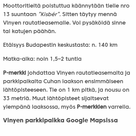
Moottoritieltä poistuttua käännytään tielle nro
13 suuntaan
”Kisbér”.
Sitten täytyy mennä
Vinyen rautatieasemalle. Voi pysäköidä sinne
tai katujen päähän.
Etäisyys Budapestin keskustasta: n. 140 km
Matka-aika: noin 1,5–2 tuntia
P-merkki
johdattaa Vinyen rautatieasemalta ja
parkkipaikalta Cuhan laakson ensimmäiseen
lähtöpisteeseen. Tie on 1 km pitkä, ja nousu on
33 metriä. Muut lähtöpisteet sijaitsevat
ylempänä laaksossa, myös
P-merkkien
varrella.
Vinyen parkkipaikka Google Mapsissa