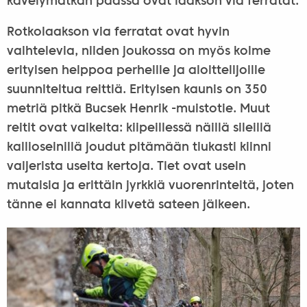
kävelymatkan päässä ovat laakson via ferratat.
Rotkolaakson via ferratat ovat hyvin
vaihtelevia, niiden joukossa on myös kolme
erityisen helppoa perheille ja aloittelijoille
suunniteltua reittiä. Erityisen kaunis on 350
metriä pitkä Bucsek Henrik -muistotie. Muut
reitit ovat vaikeita: kiipeillessä näillä sileillä
kallioseinillä joudut pitämään tiukasti kiinni
vaijerista useita kertoja. Tiet ovat usein
mutaisia ja erittäin jyrkkiä vuorenrinteitä, joten
tänne ei kannata kiivetä sateen jälkeen.