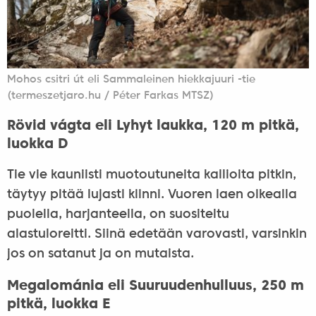
Mohos csitri út eli Sammaleinen hiekkajuuri -tie
(termeszetjaro.hu / Péter Farkas MTSZ)
Rövid vágta eli Lyhyt laukka, 120 m pitkä,
luokka D
Tie vie kauniisti muotoutuneita kallioita pitkin,
täytyy pitää lujasti kiinni. Vuoren laen oikealla
puolella, harjanteella, on suositeltu
alastuloreitti. Siinä edetään varovasti, varsinkin
jos on satanut ja on mutaista.
Megalománia eli Suuruudenhulluus, 250 m
pitkä, luokka E