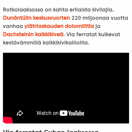
Rotkolaaksossa on kahta erilaista kivilajia,
Dunántúlin keskusvuorten
220 miljoonaa vuotta
vanhaa
ylätriaskauden dolomiittia
ja
Dachsteinin kalkkikiveä.
Via ferratat kulkevat
kestävämmillä kalkkikivikallioilla.