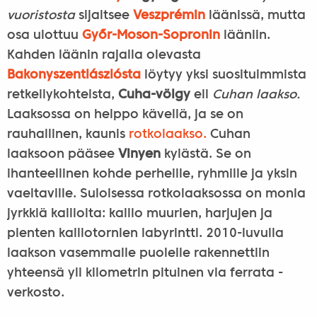
vuoristosta
sijaitsee
Veszprémin
läänissä, mutta
osa ulottuu
Győr-Moson-Sopronin
lääniin.
Kahden läänin rajalla olevasta
Bakonyszentlászlósta
löytyy yksi suosituimmista
retkeilykohteista,
Cuha-völgy
eli
Cuhan laakso.
Laaksossa on helppo kävellä, ja se on
rauhallinen, kaunis
rotkolaakso.
Cuhan
laaksoon pääsee
Vinyen
kylästä. Se on
ihanteellinen kohde perheille, ryhmille ja yksin
vaeltaville. Suloisessa rotkolaaksossa on monia
jyrkkiä kallioita: kallio muurien, harjujen ja
pienten kalliotornien labyrintti. 2010-luvulla
laakson vasemmalle puolelle rakennettiin
yhteensä yli kilometrin pituinen via ferrata -
verkosto.