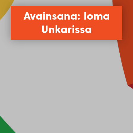
Avainsana: loma
Unkarissa