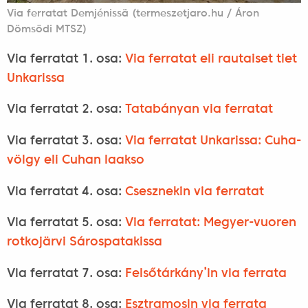
Via ferratat Demjénissä (termeszetjaro.hu / Áron
Dömsödi MTSZ)
Via ferratat 1. osa:
Via ferratat eli rautaiset tiet
Unkarissa
Via ferratat 2. osa:
Tatabányan via ferratat
Via ferratat 3. osa:
Via ferratat Unkarissa: Cuha-
völgy eli Cuhan laakso
Via ferratat 4. osa:
Csesznekin via ferratat
Via ferratat 5. osa:
Via ferratat: Megyer-vuoren
rotkojärvi Sárospatakissa
Via ferratat 7. osa:
Felsőtárkány’in via ferrata
Via ferratat 8. osa:
Esztramosin via ferrata