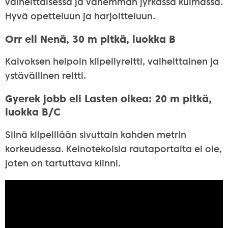
vaiheittaisessa ja vähemmän jyrkässä kulmassa.
Hyvä opetteluun ja harjoitteluun.
Orr eli Nenä, 30 m pitkä, luokka B
Kaivoksen helpoin kiipeilyreitti, vaiheittainen ja
ystävällinen reitti.
Gyerek jobb eli Lasten oikea: 20 m pitkä,
luokka B/C
Siinä kiipeillään sivuttain kahden metrin
korkeudessa. Keinotekoisia rautaportaita ei ole,
joten on tartuttava kiinni.