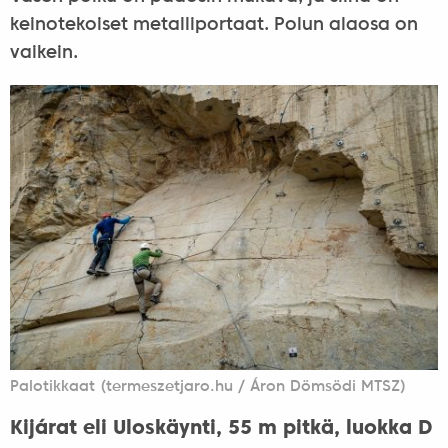
keinotekoiset metalliportaat. Polun alaosa on
vaikein.
Palotikkaat (termeszetjaro.hu / Áron Dömsödi MTSZ)
Kijárat eli Uloskäynti, 55 m pitkä, luokka D