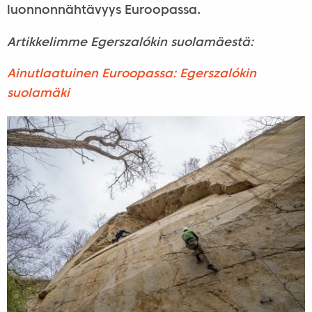
luonnonnähtävyys Euroopassa.
Artikkelimme Egerszalókin suolamäestä:
Ainutlaatuinen Euroopassa: Egerszalókin
suolamäki