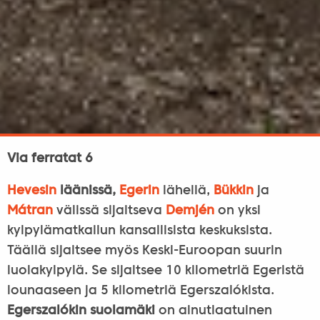
Via ferratat 6
Hevesin
läänissä,
Egerin
lähellä,
Bükkin
ja
Mátran
välissä sijaitseva
Demjén
on yksi
kylpylämatkailun kansallisista keskuksista.
Täällä sijaitsee myös Keski-Euroopan suurin
luolakylpylä. Se sijaitsee 10 kilometriä Egeristä
lounaaseen ja 5 kilometriä Egerszalókista.
Egerszalókin suolamäki
on ainutlaatuinen