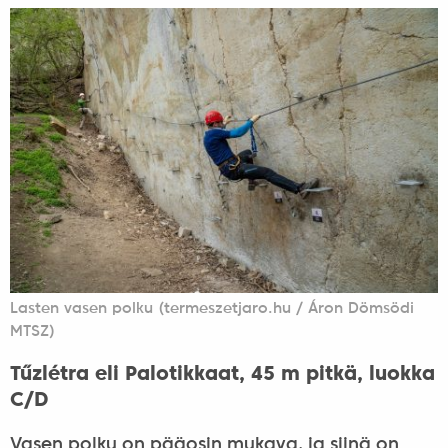
Lasten vasen polku (termeszetjaro.hu / Áron Dömsödi
MTSZ)
Tűzlétra eli Palotikkaat, 45 m pitkä, luokka
C/D
Vasen polku on pääosin mukava, ja siinä on