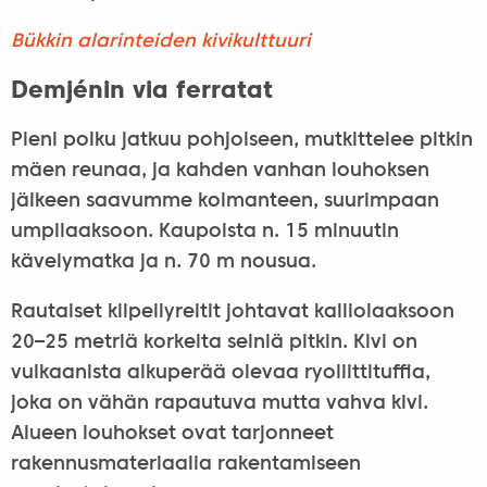
Bükkin alarinteiden kivikulttuuri
Demjénin via ferratat
Pieni polku jatkuu pohjoiseen, mutkittelee pitkin
mäen reunaa, ja kahden vanhan louhoksen
jälkeen saavumme kolmanteen, suurimpaan
umpilaaksoon. Kaupoista n. 15 minuutin
kävelymatka ja n. 70 m nousua.
Rautaiset kiipeilyreitit johtavat kalliolaaksoon
20–25 metriä korkeita seiniä pitkin. Kivi on
vulkaanista alkuperää olevaa ryoliittituffia,
joka on vähän rapautuva mutta vahva kivi.
Alueen louhokset ovat tarjonneet
rakennusmateriaalia rakentamiseen