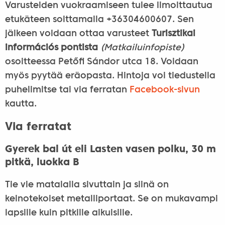
Varusteiden vuokraamiseen tulee ilmoittautua
etukäteen soittamalla +36304600607. Sen
jälkeen voidaan ottaa varusteet
Turisztikai
információs pontista
(Matkailuinfopiste)
osoitteessa Petőfi Sándor utca 18. Voidaan
myös pyytää eräopasta. Hintoja voi tiedustella
puhelimitse tai via ferratan
Facebook-sivun
kautta.
Via ferratat
Gyerek bal út eli Lasten vasen polku, 30 m
pitkä, luokka B
Tie vie matalalla sivuttain ja siinä on
keinotekoiset metalliportaat. Se on mukavampi
lapsille kuin pitkille aikuisille.