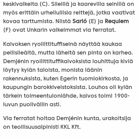
keskivaikeita (C). Sileillä ja kaarevilla seinillä on
myös erittäin urheilullisia reittejä, jotka vaativat
kovaa tarttumista. Niistä
Sarló
(E) ja
Requiem
(F) ovat Unkarin vaikeimmat via ferratat.
Kaivoksen ryoliittituffiseinä näyttää kaukaa
peilisileältä, mutta läheltä sen pinta on karhea.
Demjénin ryoliittituffikaivoksista louhittuja kiviä
löytyy kylän taloista, monista läänin
rakennuksista, kuten Egerin tuomiokirkosta, ja
kaupungin barokkiveistoksista. Louhos oli kylän
tärkein toimeentulonlähde, kaivos toimi 1900-
luvun puoliväliin asti.
Via ferratat hoitaa Demjénin kunta, urakoitsija
on teollisuusalpinisti KKL Kft.