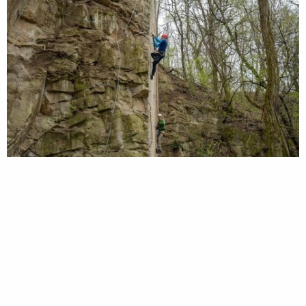
Traverz (termeszetjaro.hu / Áron Dömsödi MTSZ)
Aukioloajat
Siellä voi vierailla vapaasti ympäri vuoden.
Saavutettavuus