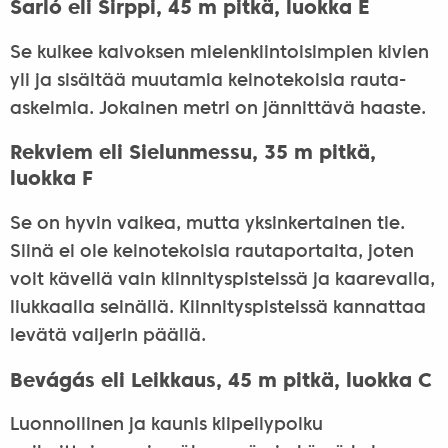
Sarló eli Sirppi, 45 m pitkä, luokka E
Se kulkee kaivoksen mielenkiintoisimpien kivien
yli ja sisältää muutamia keinotekoisia rauta-
askelmia. Jokainen metri on jännittävä haaste.
Rekviem eli Sielunmessu, 35 m pitkä,
luokka F
Se on hyvin vaikea, mutta yksinkertainen tie.
Siinä ei ole keinotekoisia rautaportaita, joten
voit kävellä vain kiinnityspisteissä ja kaarevalla,
liukkaalla seinällä. Kiinnityspisteissä kannattaa
levätä vaijerin päällä.
Bevágás eli Leikkaus, 45 m pitkä, luokka C
Luonnollinen ja kaunis kiipeilypolku