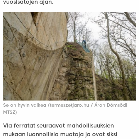
vuosisatojen ajan.
Se on hyvin vaikea (termeszetjaro.hu / Áron Dömsödi
MTSZ)
Via ferratat seuraavat mahdollisuuksien
mukaan luonnollisia muotoja ja ovat siksi