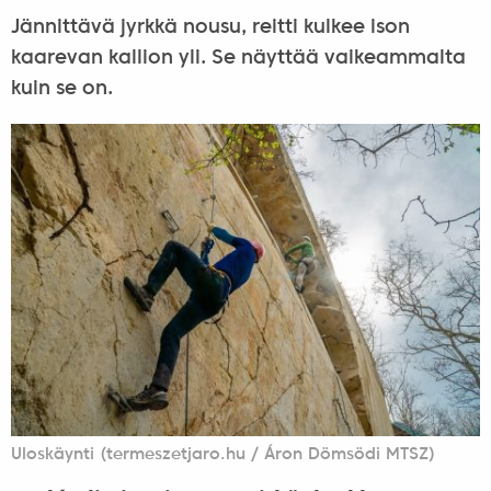
Jännittävä jyrkkä nousu, reitti kulkee ison
kaarevan kallion yli. Se näyttää vaikeammalta
kuin se on.
Uloskäynti (termeszetjaro.hu / Áron Dömsödi MTSZ)