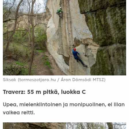
Siksak (termeszetjaro.hu / Áron Dömsödi MTSZ)
Traverz: 55 m pitkä, luokka C
Upea, mielenkiintoinen ja monipuolinen, ei liian
vaikea reitti.