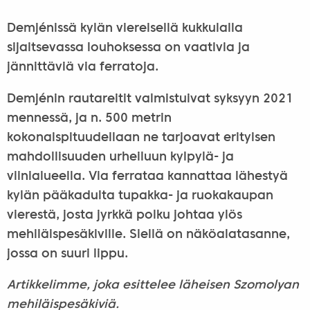
Demjénissä kylän viereisellä kukkulalla
sijaitsevassa louhoksessa on vaativia ja
jännittäviä via ferratoja.
Demjénin rautareitit valmistuivat syksyyn 2021
mennessä, ja n. 500 metrin
kokonaispituudellaan ne tarjoavat erityisen
mahdollisuuden urheiluun kylpylä- ja
viinialueella. Via ferrataa kannattaa lähestyä
kylän pääkadulta tupakka- ja ruokakaupan
vierestä, josta jyrkkä polku johtaa ylös
mehiläispesäkiville. Siellä on näköalatasanne,
jossa on suuri lippu.
Artikkelimme, joka esittelee läheisen Szomolyan
mehiläispesäkiviä.