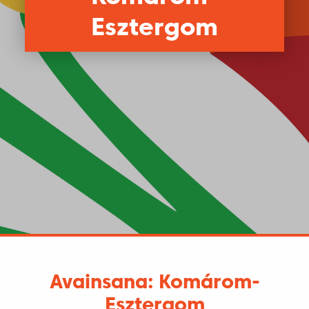
Esztergom
Avainsana: Komárom-
Esztergom