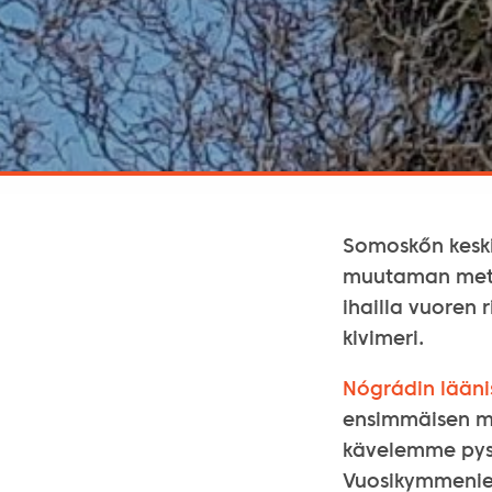
Somoskőn keskia
muutaman metri
ihailla vuoren r
kivimeri.
Nógrádin lääni
ensimmäisen 
kävelemme pysä
Vuosikymmenien