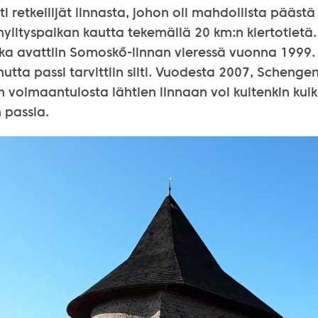
ti retkeilijät linnasta, johon oli mahdollista päästä
ylityspaikan kautta tekemällä 20 km:n kiertotietä.
ka avattiin Somoskő-linnan vieressä vuonna 1999. 
utta passi tarvittiin silti. Vuodesta 2007, Schenge
 voimaantulosta lähtien linnaan voi kuitenkin kul
 passia.