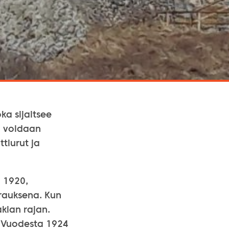
ka sijaitsee
ä voidaan
ttiurut ja
n 1920,
rauksena. Kun
kian rajan.
. Vuodesta 1924