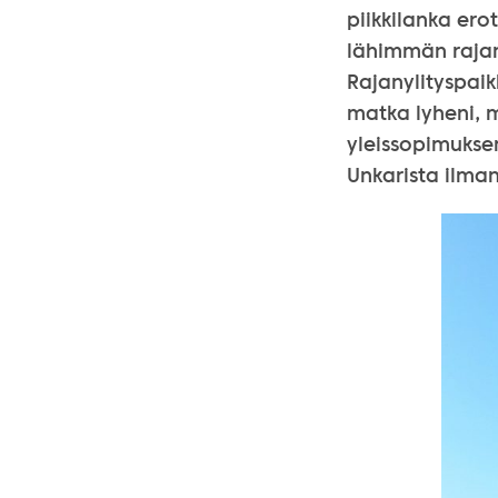
piikkilanka erot
lähimmän rajan
Rajanylityspaik
matka lyheni, m
yleissopimuksen
Unkarista ilman