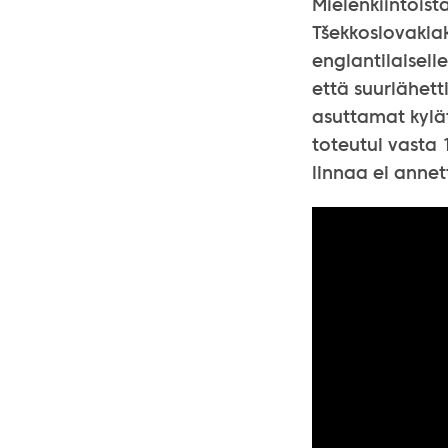
Mielenkiintoist
Tšekkoslovakiak
englantilaisell
että suurlähet
asuttamat kylät
toteutui vasta 
linnaa ei annet