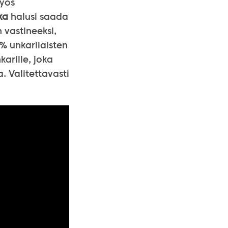
myös
ka
halusi saada
 vastineeksi,
% unkarilaisten
arille, joka
. Valitettavasti