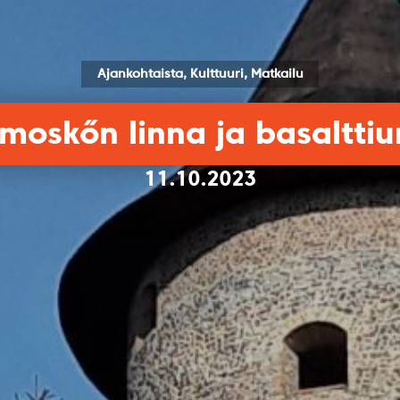
Ajankohtaista, Kulttuuri, Matkailu
moskőn linna ja basalttiu
11.10.2023