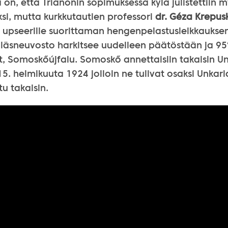
a on, että Trianonin sopimuksessa kylä julistettiin 
si, mutta kurkkutautien professori
dr. Géza Krepus
e upseerille suorittaman hengenpelastusleikkauksen
tiläsneuvosto harkitsee uudelleen päätöstään ja 95
, Somoskőújfalu. Somoskő annettaisiin takaisin Unk
15. helmikuuta 1924 jolloin ne tulivat osaksi Unkaria
tu takaisin.