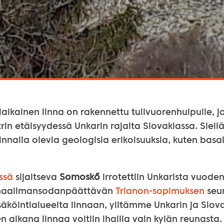
ikainen linna on rakennettu tulivuorenhuipulle, jo
n etäisyydessä Unkarin rajalta Slovakiassa. Siell
innalla olevia geologisia erikoisuuksia, kuten basal
ssä
sijaitseva
Somoskő
irrotettiin Unkarista vuode
maailmansodanpäättävän
Trianon-sopimuksen
seu
köintialueelta linnaan, ylitämme Unkarin ja Slova
 aikana linnaa voitiin ihailla vain kylän reunasta