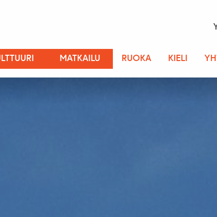
LTTUURI
MATKAILU
RUOKA
KIELI
YH