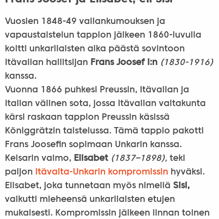
Vuosien 1848-49 vallankumouksen ja
vapaustaistelun tappion jälkeen 1860-luvulla
koitti unkarilaisten aika päästä sovintoon
Itävallan hallitsijan
Frans Joosef I:n
(1830-1916)
kanssa.
Vuonna 1866 puhkesi Preussin, Itävallan ja
Italian välinen sota, jossa Itävallan valtakunta
kärsi raskaan tappion Preussin käsissä
Königgrätzin taistelussa. Tämä tappio pakotti
Frans Joosefin sopimaan Unkarin kanssa.
Keisarin vaimo,
Elisabet
(1837–1898),
teki
paljon
Itävalta-Unkarin kompromissin
hyväksi.
Elisabet, joka tunnetaan myös nimellä
Sisi,
vaikutti mieheensä unkarilaisten etujen
mukaisesti. Kompromissin jälkeen linnan toinen