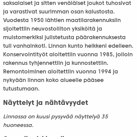
saksalaiset ja sitten venäläiset joukot tuhosivat
ja varastivat suurimman osan kalustosta.
Vuodesta 1950 lähtien maatilarakennuksiin
sijoitettiin neuvostoliiton yksiköitä ja
muistomerkiksi julistetusta päärakennuksesta
tuli vanhainkoti. Linnan kunto heikkeni edelleen.
Konservointityöt aloitettiin vuonna 1985, jolloin
rakennus tyhjennettiin ja kunnostettiin.
Remontoiminen aloitettiin vuonna 1994 ja
nykyään linnan koko alueelle pääsee
tutustumaan.
Näyttelyt ja nähtävyydet
Linnassa on kuusi pysyvää näyttelyä 35
huoneessa.