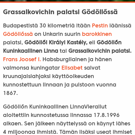
Grassalkovichin palatsi Gödöllőssä
Budapestistä 30 kilometriä itään
Pestin
läänissä
Gödöllőssä
on Unkarin suurin
barokkinen
palatsi,
Gödöllői Királyi Kastély,
eli
Gödöllőn
Kuninkaallinen Linna
tai
Grassalkovichin palatsi.
Frans Joosef I.
Habsburgilainen ja hänen
vaimonsa kuningatar
Elisabet
saivat
kruunajaislahjaksi käyttöoikeuden
kunnostettuun linnaan ja puistoon vuonna
1867.
Gödöllőn Kuninkaallinen LinnaVierailut
aloitettiin kunnostetussa linnassa 17.8.1996
alkaen. Sen jälkeen näyttelyssä on käynyt lähes
4 miljoonaa ihmistä. Tämän lisäksi useat ihmiset