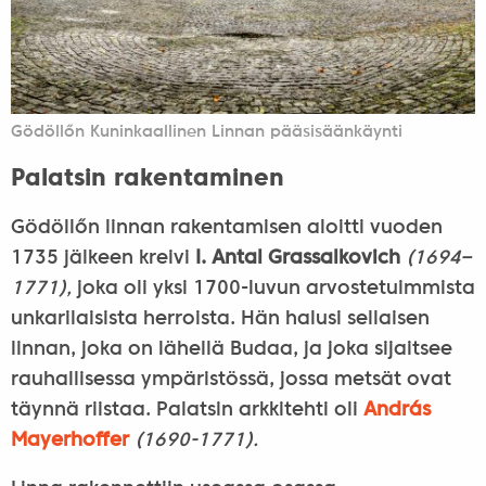
Gödöllőn Kuninkaallinen Linnan pääsisäänkäynti
Palatsin rakentaminen
Gödöllőn linnan rakentamisen aloitti vuoden
1735 jälkeen kreivi
I. Antal Grassalkovich
(1694–
1771),
joka oli yksi 1700-luvun arvostetuimmista
unkarilaisista herroista. Hän halusi sellaisen
linnan, joka on lähellä Budaa, ja joka sijaitsee
rauhallisessa ympäristössä, jossa metsät ovat
täynnä riistaa. Palatsin arkkitehti oli
András
Mayerhoffer
(1690-1771).