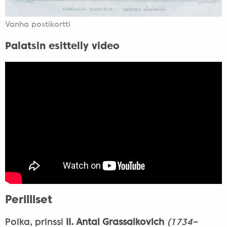
Vanha postikortti
Palatsin esittelly video
Perilliset
Poika, prinssi
II. Antal Grassalkovich
(1734–