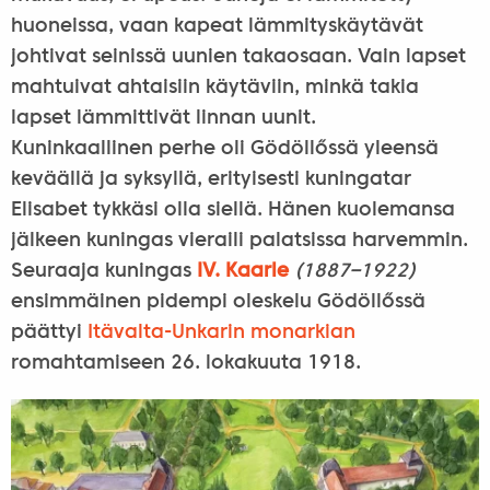
huoneissa, vaan kapeat lämmityskäytävät
johtivat seinissä uunien takaosaan. Vain lapset
mahtuivat ahtaisiin käytäviin, minkä takia
lapset lämmittivät linnan uunit.
Kuninkaallinen perhe oli Gödöllőssä yleensä
keväällä ja syksyllä, erityisesti kuningatar
Elisabet tykkäsi olla siellä. Hänen kuolemansa
jälkeen kuningas vieraili palatsissa harvemmin.
Seuraaja kuningas
IV. Kaarle
(1887–1922)
ensimmäinen pidempi oleskelu Gödöllőssä
päättyi
Itävalta-Unkarin monarkian
romahtamiseen 26. lokakuuta 1918.