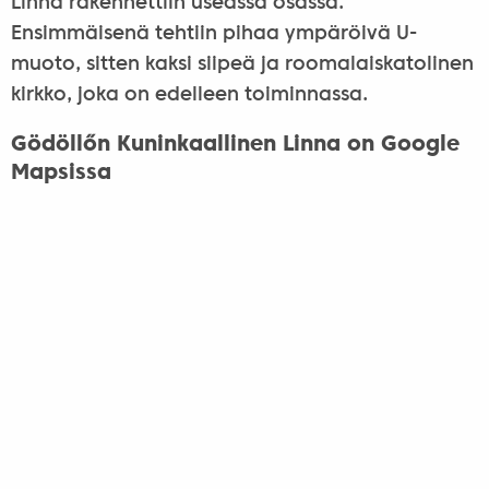
Linna rakennettiin useassa osassa.
Ensimmäisenä tehtiin pihaa ympäröivä U-
muoto, sitten kaksi siipeä ja roomalaiskatolinen
kirkko, joka on edelleen toiminnassa.
Gödöllőn Kuninkaallinen Linna on Google
Mapsissa