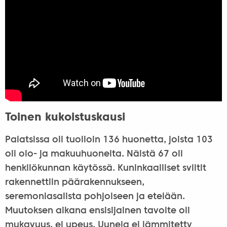
Toinen kukoistuskausi
Palatsissa oli tuolloin 136 huonetta, joista 103
oli olo- ja makuuhuoneita. Näistä 67 oli
henkilökunnan käytössä. Kuninkaalliset sviitit
rakennettiin päärakennukseen,
seremoniasalista pohjoiseen ja etelään.
Muutoksen aikana ensisijainen tavoite oli
mukavuus, ei upeus. Uuneja ei lämmitetty