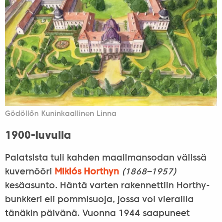
Gödöllőn Kuninkaallinen Linna
1900-luvulla
Palatsista tuli kahden maailmansodan välissä
kuvernööri
Miklós Horthyn
(1868–1957)
kesäasunto. Häntä varten rakennettiin Horthy-
bunkkeri eli pommisuoja, jossa voi vierailla
tänäkin päivänä. Vuonna 1944 saapuneet