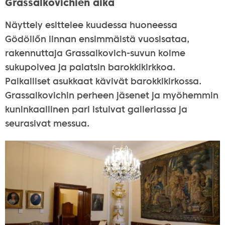
Grassalkovichien aika
Näyttely esittelee kuudessa huoneessa
Gödöllőn linnan ensimmäistä vuosisataa,
rakennuttaja Grassalkovich-suvun kolme
sukupolvea ja palatsin barokkikirkkoa.
Paikalliset asukkaat kävivät barokkikirkossa.
Grassalkovichin perheen jäsenet ja myöhemmin
kuninkaallinen pari istuivat galleriassa ja
seurasivat messua.