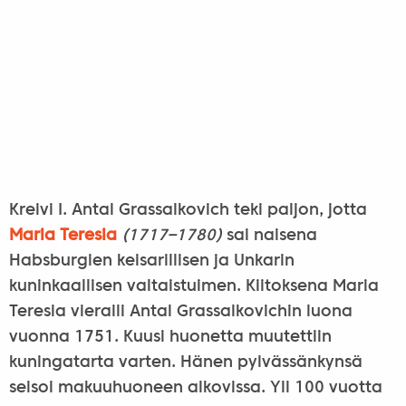
Kreivi I. Antal Grassalkovich teki paljon, jotta
Maria Teresia
(1717–1780)
sai naisena
Habsburgien keisarillisen ja Unkarin
kuninkaallisen valtaistuimen. Kiitoksena Maria
Teresia vieraili Antal Grassalkovichin luona
vuonna 1751. Kuusi huonetta muutettiin
kuningatarta varten. Hänen pylvässänkynsä
seisoi makuuhuoneen alkovissa. Yli 100 vuotta