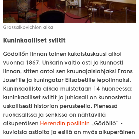
Grassalkovichien aika
Kuninkaalliset sviitit
Gödöllőn linnan toinen kukoistuskausi alkoi
vuonna 1867. Unkarin valtio osti ja kunnosti
linnan, sitten antoi sen kruunajaislahjaksi Frans
Josefille ja kuningatar Elisabetille lepolinnaksi.
Kuninkaallista aikaa muistetaan 14 huoneessa:
kuninkaalliset sviitit ja juhlasali on kunnostettu
uskollisesti historian perusteella. Pienessä
ruokasalissa ja senkissä on nähtävillä
alkuperäisen
Herendin posliinin
„Gödöllő” -
kuvioisia astioita ja esillä on myös alkuperäinen