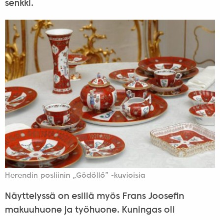
senkki.
Herendin posliinin „Gödöllő” -kuvioisia
Näyttelyssä on esillä myös Frans Joosefin
makuuhuone ja työhuone. Kuningas oli