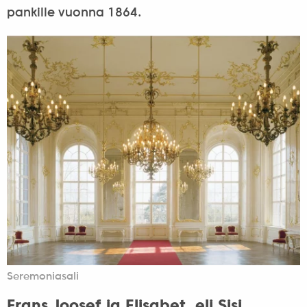
pankille vuonna 1864.
Seremoniasali
Frans Joosef ja Elisabet, eli Sisi