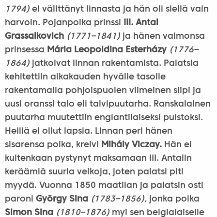
1794)
ei välittänyt linnasta ja hän oli siellä vain
harvoin. Pojanpoika prinssi
III. Antal
Grassalkovich
(1771–1841)
ja hänen vaimonsa
prinsessa
Mária Leopoldina Esterházy
(1776–
1864)
jatkoivat linnan rakentamista. Palatsia
kehitettiin aikakauden hyvälle tasolle
rakentamalla pohjoispuolen viimeinen siipi ja
uusi oranssi talo eli talvipuutarha. Ranskalainen
puutarha muutettiin englantilaiseksi puistoksi.
Heillä ei ollut lapsia. Linnan peri hänen
sisarensa poika, kreivi
Mihály Viczay.
Hän ei
kuitenkaan pystynyt maksamaan III. Antalin
keräämiä suuria velkoja, joten palatsi piti
myydä. Vuonna 1850 maatilan ja palatsin osti
paroni
György Sina
(1783–1856),
jonka poika
Simon Sina
(1810–1876)
myi sen belgialaiselle