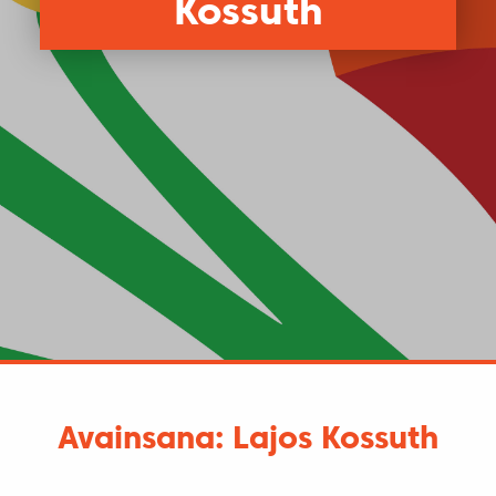
Kossuth
Avainsana: Lajos Kossuth