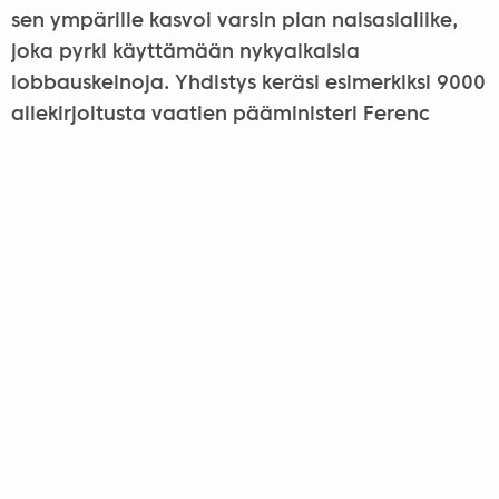
sen ympärille kasvoi varsin pian naisasialiike,
joka pyrki käyttämään nykyaikaisia
lobbauskeinoja. Yhdistys keräsi esimerkiksi 9000
allekirjoitusta vaatien pääministeri Ferenc
Deákilta naiskorkeakoulun perustamista.
Yhdistys perusti lisäksi vuonna 1869 oppikoulun,
josta kasvoi pian mallilaitos. Se tarjosi perus- ja
keskiasteen koulutusta ja palkkasi listoilleen
parhaat miesopettajat. Vuoteen 1878
mennessä laitos oli kehittynyt
opettajankoulutuslaitokseksi ja sai
korkeakoulustatuksen 1884. Lopulta myös kaksi
tiedekuntaa Budapestin yliopistossa avasi
ovensa naisille vuonna 1896, ja ensimmäinen
naislukio aloitti toimintansa samana vuonna.
Vuosisata myöhemmin Blanka Telekin, Klára