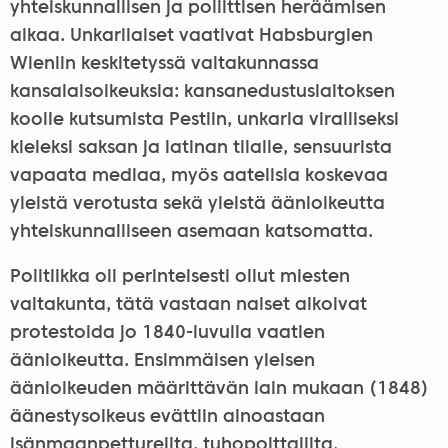
yhteiskunnallisen ja poliittisen heräämisen
aikaa. Unkarilaiset vaativat Habsburgien
Wieniin keskitetyssä valtakunnassa
kansalaisoikeuksia: kansanedustuslaitoksen
koolle kutsumista Pestiin, unkaria viralliseksi
kieleksi saksan ja latinan tilalle, sensuurista
vapaata mediaa, myös aatelisia koskevaa
yleistä verotusta sekä yleistä äänioikeutta
yhteiskunnalliseen asemaan katsomatta.
Politiikka oli perinteisesti ollut miesten
valtakunta, tätä vastaan naiset alkoivat
protestoida jo 1840-luvulla vaatien
äänioikeutta. Ensimmäisen yleisen
äänioikeuden määrittävän lain mukaan (1848)
äänestysoikeus evättiin ainoastaan
isänmaanpettureilta, tuhopolttajilta,