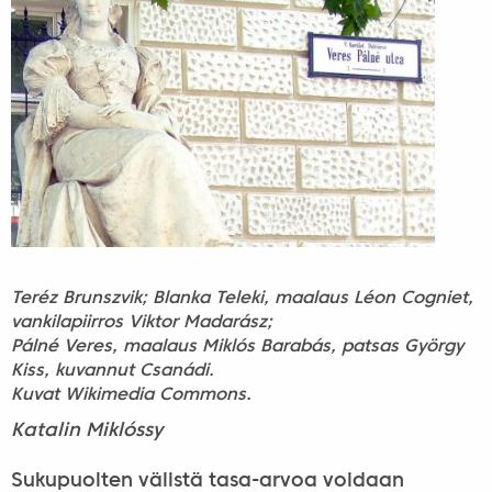
Teréz Brunszvik; Blanka Teleki, maalaus Léon Cogniet,
vankilapiirros Viktor Madarász;
Pálné Veres, maalaus Miklós Barabás, patsas György
Kiss, kuvannut Csanádi.
Kuvat Wikimedia Commons.
Katalin Miklóssy
Sukupuolten välistä tasa-arvoa voidaan