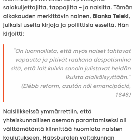
salakuljettajilta, tappajilta – ja naisilta. Tämän
aikakauden merkittävin nainen,
Blanka Teleki
,
julkaisi useita kirjoja ja poliittisia esseitä. Hän
kirjoitti:
”On luonnollista, että myös naiset tahtovat
vapautta ja pitivät raakana despotismina
sitä, että lait kuivin sanoin julistavat heidän
ikuista alaikäisyyttään.”
(Elébb reform, azután női emancipáció,
1848)
Naisliikkeissä ymmärrettiin, että
yhteiskunnallisen aseman parantamiseksi oli
välttämätöntä kiinnittää huomiota naisten
koulutukseen. Habsburgien valtakunnan