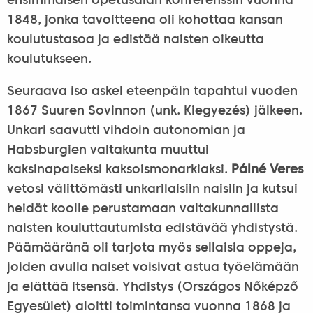
ensimmäisen opetusalan konferenssin vuonna
1848, jonka tavoitteena oli kohottaa kansan
koulutustasoa ja edistää naisten oikeutta
koulutukseen.
Seuraava iso askel eteenpäin tapahtui vuoden
1867 Suuren Sovinnon (unk. Kiegyezés) jälkeen.
Unkari saavutti vihdoin autonomian ja
Habsburgien valtakunta muuttui
kaksinapaiseksi kaksoismonarkiaksi.
Pálné Veres
vetosi välittömästi unkarilaisiin naisiin ja kutsui
heidät koolle perustamaan valtakunnallista
naisten kouluttautumista edistävää yhdistystä.
Päämääränä oli tarjota myös sellaisia oppeja,
joiden avulla naiset voisivat astua työelämään
ja elättää itsensä. Yhdistys (Országos Nőképző
Egyesület) aloitti toimintansa vuonna 1868 ja