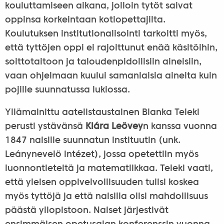
kouluttamiseen aikana, jolloin tytöt saivat
oppinsa korkeintaan kotiopettajilta.
Koulutuksen institutionalisointi tarkoitti myös,
että tyttöjen oppi ei rajoittunut enää käsitöihin,
soittotaitoon ja taloudenpidollisiin aineisiin,
vaan ohjelmaan kuului samanlaisia aineita kuin
pojille suunnatussa lukiossa.
Yllämainittu aatelistaustainen Blanka Teleki
perusti ystävänsä
Klára Leövey
n kanssa vuonna
1847 naisille suunnatun instituutin (unk.
Leánynevelö intézet), jossa opetettiin myös
luonnontieteitä ja matematiikkaa. Teleki vaati,
että yleisen oppivelvollisuuden tulisi koskea
myös tyttöjä ja että naisilla olisi mahdollisuus
päästä yliopistoon. Naiset järjestivät