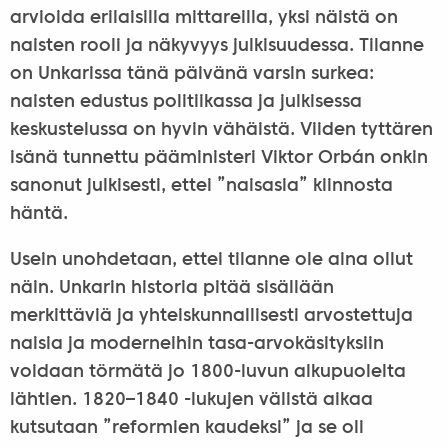
arvioida erilaisilla mittareilla, yksi näistä on
naisten rooli ja näkyvyys julkisuudessa. Tilanne
on Unkarissa tänä päivänä varsin surkea:
naisten edustus politiikassa ja julkisessa
keskustelussa on hyvin vähäistä. Viiden tyttären
isänä tunnettu pääministeri Viktor Orbán onkin
sanonut julkisesti, ettei ”naisasia” kiinnosta
häntä.
Usein unohdetaan, ettei tilanne ole aina ollut
näin. Unkarin historia pitää sisällään
merkittäviä ja yhteiskunnallisesti arvostettuja
naisia ja moderneihin tasa-arvokäsityksiin
voidaan törmätä jo 1800-luvun alkupuolelta
lähtien. 1820–1840 -lukujen välistä aikaa
kutsutaan ”reformien kaudeksi” ja se oli