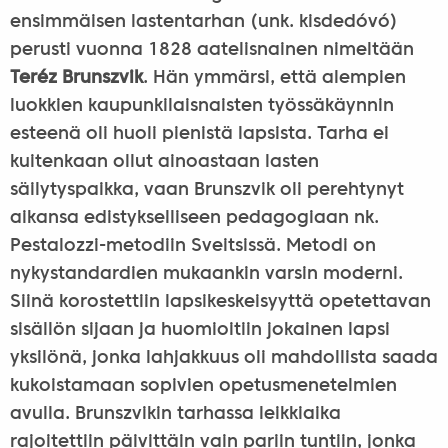
ensimmäisen lastentarhan (unk. kisdedóvó)
perusti vuonna 1828 aatelisnainen nimeltään
Teréz Brunszvik
. Hän ymmärsi, että alempien
luokkien kaupunkilaisnaisten työssäkäynnin
esteenä oli huoli pienistä lapsista. Tarha ei
kuitenkaan ollut ainoastaan lasten
säilytyspaikka, vaan Brunszvik oli perehtynyt
aikansa edistykselliseen pedagogiaan nk.
Pestalozzi-metodiin Sveitsissä. Metodi on
nykystandardien mukaankin varsin moderni.
Siinä korostettiin lapsikeskeisyyttä opetettavan
sisällön sijaan ja huomioitiin jokainen lapsi
yksilönä, jonka lahjakkuus oli mahdollista saada
kukoistamaan sopivien opetusmenetelmien
avulla. Brunszvikin tarhassa leikkiaika
rajoitettiin päivittäin vain pariin tuntiin, jonka