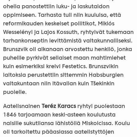
ohella panostettiin luku- ja laskutaidon
oppimiseen. Tarhasta tuli niin kuuluisa, että
reformikauden keskeiset poliitikot, Miklós
Wesselényi ja Lajos Kossuth, ryhtyivät tukemaan
tarhankonseptin levittämistä valtakunnalliseksi.
Brunszvik oli aikanaan arvostettu henkilö, jonka
puheille pyrkivät sellaiset maan mahtimiehet
kuin esimerkiksi kreivi Festetics. Brunszvikin
laitoksia perustettiin sittemmin Habsburgien
valtakuntaan niin Itävallan kuin Tšekinkin
puolelle.
Aatelisnainen
Teréz Karacs
ryhtyi puolestaan
1846 tarjoamaan keski-asteen koulutusta
naisille sukutilansa lähistöllä Miskolcissa. Koulu
oli tarkoitettu pääasiassa aatelistyttöjen