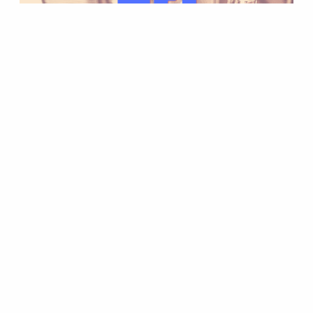
Pörssiä, viiniä, taidetta ja joulua
Unkarissa
23.12.2021
Ajankohtaista