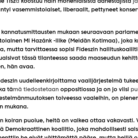
e Tisz
a
koostuu näin monenlaisista äänestäjistä
ja
äntyi vasemmistolaiset, liberaalit, pettyneet konserv
si kannatusmittausten mukaan seuraavaan parlamen
stolainen Mi Hazánk -liike (Meidän Kotimaa), joka kri
sa, mutta tarvittaessa sopisi Fideszin hallituskoalii
aisivat tässä tilanteessa saada maaseudun kehit
n, hän avaa.
eszin uudelleenkirjoittama vaalijärjestelmä tukee
ka tä
mä tiedostetaan
oppositiossa ja on jo viisi
pu
rjestelmänmuutoksen toiveessa vaaleihin, on piene
kin mukana.
n koiran puolue, heitä on vaikea ottaa vakavasti. 
 Demokraattinen koaliitio, joka mahdollisesti sais