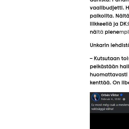
äänistä. Parlam
vaalibudjetti. 
paikoilta. Näit
liikkeellä ja DK
nä
itä
piene
mp
Unkarin lehdist
– Kutsutaan toi
pelkästään hall
huomattavasti
kenttää. On libe