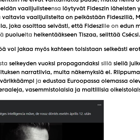
enttiin he eivät välttämättä pääse, mutta heillä 
Heidän vaalijulistee
nsa
löytyvät Fideszin läheisten y
ä valtavia vaalijulisteita on pelkästään Fideszillä, 
:lla, joka osoittaa selvästi, että Fideszi
lle on
edun m
iä
puolue
ita
heikentääkseen Tiszaa, selittää Csécsi
öä voi jakaa myös kahteen toisistaan selkeästi er
sta
selkeyden vuoksi propagandaksi
sillä
siellä jul
ituksen narratiivia, muita näkemyksiä ei. Riippuma
 värikkäämpi
ja
edustaa Euroopassa olemassa oleva
raaleja, vasemmistolaisia ja maltillisia oikeistolai