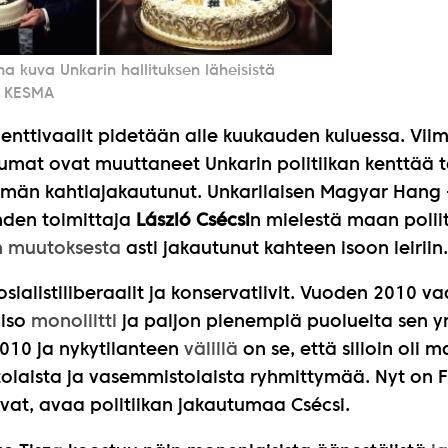
a kuva Unkarin hallituksen läheisistä
: KESMA
enttivaalit pidetään alle kuukauden kuluessa. Viim
mat ovat muuttaneet Unkarin politiikan kenttää t
än kahtiajakautunut. Unkarilaisen Magyar Hang 
hden toimittaja
László Csécsi
n mielestä maan polii
n muutoksesta
asti jakautunut kahteen isoon leiriin.
sosialistiliberaalit ja konservatiivit. Vuoden 2010 va
 iso
monoliitti
ja paljon pienempiä puolueita sen ym
010 ja nykytilanteen
välillä
on se, että silloin oli m
tolaista ja vasemmistolaista ryhmittymää. Nyt on F
vat, avaa politiikan jakautumaa Csécsi.