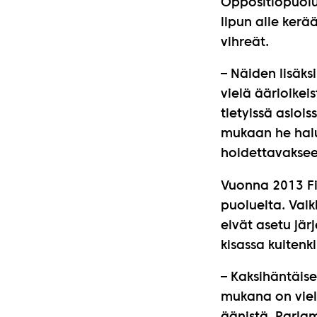
Oppositiopuolu
lipun alle kerä
vihreät.
– Näiden lisäk
vielä äärioikei
tietyissä asiois
mukaan he halu
hoidettavaksee
Vuonna 2013 Fid
puolueita. Vaik
eivät asetu jä
kisassa kuiten
– Kaksihäntäise
mukana on vielä