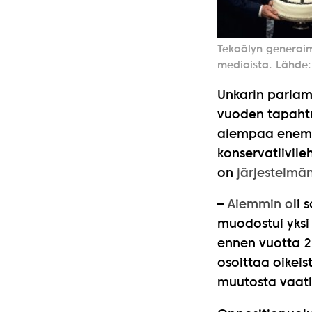
Tekoälyn generoim
medioista. Lähde
Unkarin parlam
vuoden tapahtu
aiempaa enemm
konservatiivile
on
järjestelmä
–
Aiemmin o
li 
muodostui yksi
ennen vuotta 2
osoittaa oikeis
muutosta vaati