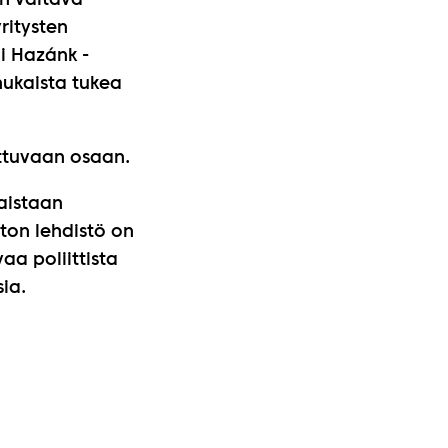
on valtava
ritysten
Mi Hazánk -
ukaista tukea
.
ottuvaan osaan.
kaistaan
ton lehdistö on
a poliittista
sia.