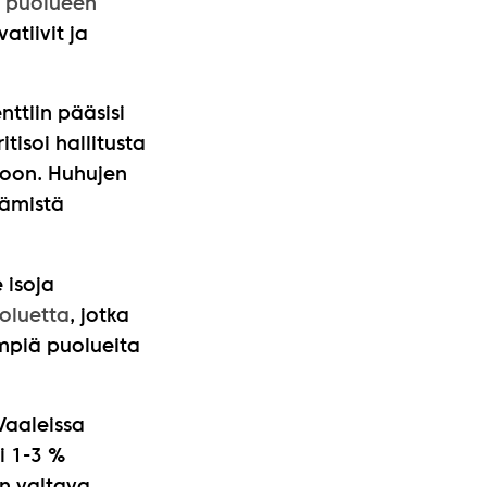
 puolueen
atiivit ja
ttiin pääsisi
tisoi hallitusta
tioon. Huhujen
tämistä
 isoja
oluetta
, jotka
mpiä puolueita
Vaaleissa
i 1-3 %