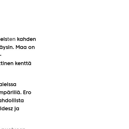
eis
ten
kahden
äysin. Maa on
-
ttinen kenttä
aleissa
pärillä. Ero
ahdollista
idesz ja