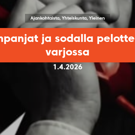
Ajankohtaista, Yhteiskunta, Yleinen
njat ja sodalla pelottel
varjossa
1.4.2026