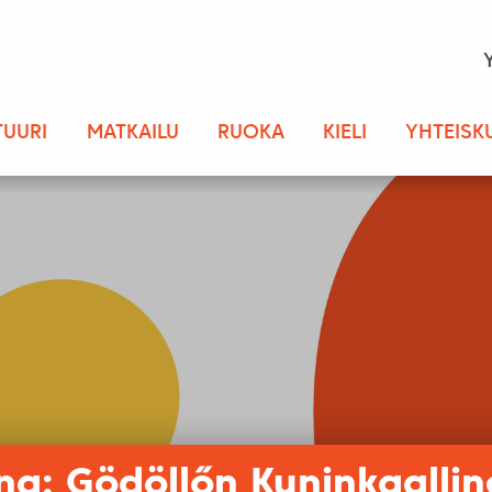
TUURI
MATKAILU
RUOKA
KIELI
YHTEISK
na: Gödöllőn Kuninkaallin