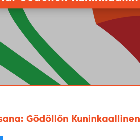
sana: Gödöllőn Kuninkaallinen