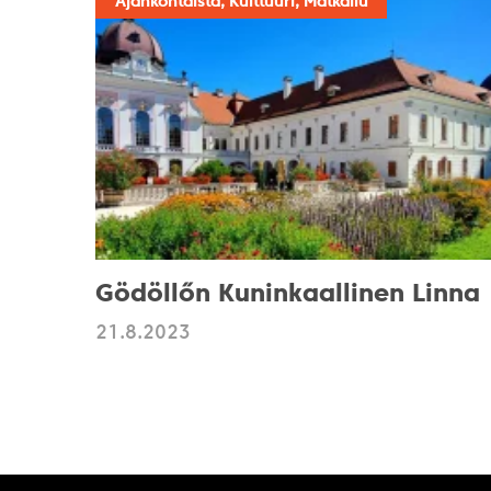
Ajankohtaista, Kulttuuri, Matkailu
Gödöllőn Kuninkaallinen Linna
21.8.2023