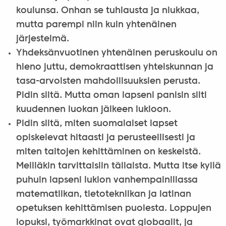
koulunsa. Onhan se tuhlausta ja niukkaa,
mutta parempi niin kuin yhtenäinen
järjestelmä.
Yhdeksänvuotinen yhtenäinen peruskoulu on
hieno juttu, demokraattisen yhteiskunnan ja
tasa-arvoisten mahdollisuuksien perusta.
Pidin siitä. Mutta oman lapseni panisin silti
kuudennen luokan jälkeen lukioon.
Pidin siitä, miten suomalaiset lapset
opiskelevat hitaasti ja perusteellisesti ja
miten taitojen kehittäminen on keskeistä.
Meilläkin tarvittaisiin tällaista. Mutta itse kyllä
puhuin lapseni lukion vanhempainillassa
matematiikan, tietotekniikan ja latinan
opetuksen kehittämisen puolesta. Loppujen
lopuksi, työmarkkinat ovat globaalit, ja