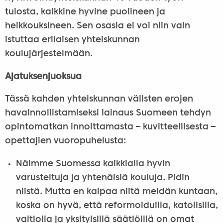
tulosta, kaikkine hyvine puolineen ja
heikkouksineen. Sen osasia ei voi niin vain
istuttaa erilaisen yhteiskunnan
koulujärjestelmään.
Ajatuksenjuoksua
Tässä kahden yhteiskunnan välisten erojen
havainnollistamiseksi lainaus Suomeen tehdyn
opintomatkan innoittamasta – kuvitteellisesta –
opettajien vuoropuhelusta:
Näimme Suomessa kaikkialla hyvin
varusteltuja ja yhtenäisiä kouluja. Pidin
niistä. Mutta en kaipaa niitä meidän kuntaan,
koska on hyvä, että reformoiduilla, katolisilla,
valtiolla ja yksityisillä säätiöillä on omat