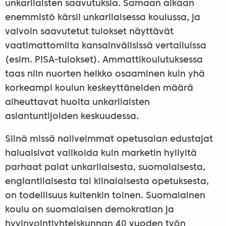
unkarilaisten saavutuksia. Samaan aikaan
enemmistö kärsii unkarilaisessa koulussa, ja
vaivoin saavutetut tulokset näyttävät
vaatimattomilta kansainvälisissä vertailuissa
(esim. PISA-tulokset). Ammattikoulutuksessa
taas niin nuorten heikko osaaminen kuin yhä
korkeampi koulun keskeyttäneiden määrä
aiheuttavat huolta unkarilaisten
asiantuntijoiden keskuudessa.
Siinä missä naiiveimmat opetusalan edustajat
haluaisivat valikoida kuin marketin hyllyltä
parhaat palat unkarilaisesta, suomalaisesta,
englantilaisesta tai kiinalaisesta opetuksesta,
on todellisuus kuitenkin toinen. Suomalainen
koulu on suomalaisen demokratian ja
hyvinvointiyhteiskunnan 40 vuoden työn