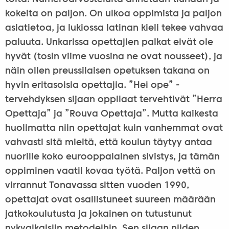
kokeita on paljon. On ulkoa oppimista ja paljon
asiatietoa, ja lukiossa latinan kieli tekee vahvaa
paluuta. Unkarissa opettajien palkat eivät ole
hyvät (tosin viime vuosina ne ovat nousseet), ja
näin ollen preussilaisen opetuksen takana on
hyvin eritasoisia opettajia. ”Hei ope” -
tervehdyksen sijaan oppilaat tervehtivät ”Herra
Opettaja” ja ”Rouva Opettaja”. Mutta kaikesta
huolimatta niin opettajat kuin vanhemmat ovat
vahvasti sitä mieltä, että koulun täytyy antaa
nuorille koko eurooppalainen sivistys, ja tämän
oppiminen vaatii kovaa työtä. Paljon vettä on
virrannut Tonavassa sitten vuoden 1990,
opettajat ovat osallistuneet suureen määrään
jatkokoulutusta ja jokainen on tutustunut
nykyaikaisiin metodeihin. Sen sijaan niiden