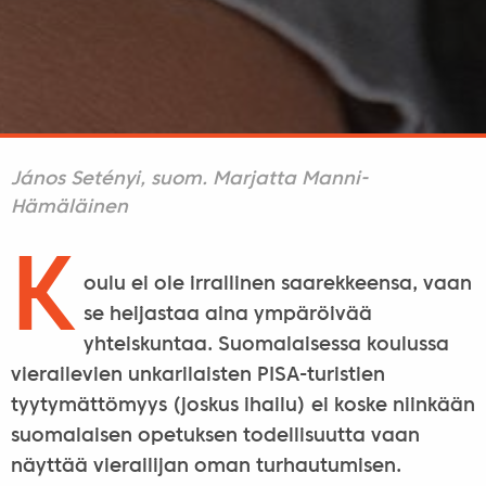
János Setényi, suom. Marjatta Manni-
Hämäläinen
K
oulu ei ole irrallinen saarekkeensa, vaan
se heijastaa aina ympäröivää
yhteiskuntaa. Suomalaisessa koulussa
vierailevien unkarilaisten PISA-turistien
tyytymättömyys (joskus ihailu) ei koske niinkään
suomalaisen opetuksen todellisuutta vaan
näyttää vierailijan oman turhautumisen.