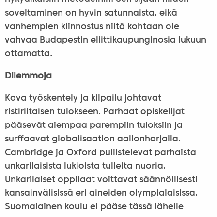
soveltaminen on hyvin satunnaista, eikä
vanhempien kiinnostus niitä kohtaan ole
vahvaa Budapestin eliittikaupunginosia lukuun
ottamatta.
Dilemmoja
Kova työskentely ja kilpailu johtavat
ristiriitaisen tulokseen. Parhaat opiskelijat
pääsevät aiempaa parempiin tuloksiin ja
surffaavat globalisaation aallonharjalla.
Cambridge ja Oxford pullistelevat parhaista
unkarilaisista lukioista tulleita nuoria.
Unkarilaiset oppilaat voittavat säännöllisesti
kansainvälisissä eri aineiden olympialaisissa.
Suomalainen koulu ei pääse tässä lähelle