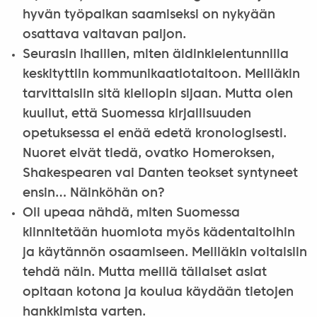
hyvän työpaikan saamiseksi on nykyään
osattava valtavan paljon.
Seurasin ihaillen, miten äidinkielentunnilla
keskityttiin kommunikaatiotaitoon. Meilläkin
tarvittaisiin sitä kieliopin sijaan. Mutta olen
kuullut, että Suomessa kirjallisuuden
opetuksessa ei enää edetä kronologisesti.
Nuoret eivät tiedä, ovatko Homeroksen,
Shakespearen vai Danten teokset syntyneet
ensin… Näinköhän on?
Oli upeaa nähdä, miten Suomessa
kiinnitetään huomiota myös kädentaitoihin
ja käytännön osaamiseen. Meilläkin voitaisiin
tehdä näin. Mutta meillä tällaiset asiat
opitaan kotona ja koulua käydään tietojen
hankkimista varten.