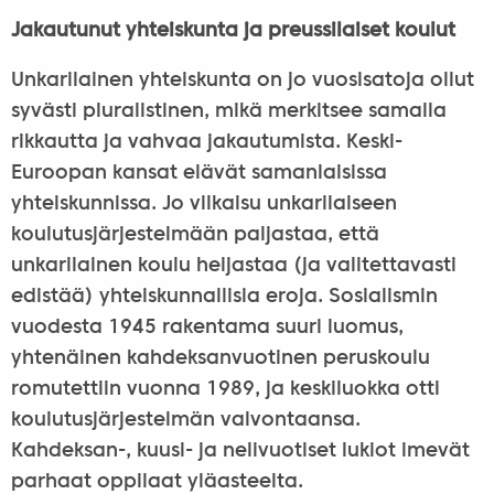
Jakautunut yhteiskunta ja preussilaiset koulut
Unkarilainen yhteiskunta on jo vuosisatoja ollut
syvästi pluralistinen, mikä merkitsee samalla
rikkautta ja vahvaa jakautumista. Keski-
Euroopan kansat elävät samanlaisissa
yhteiskunnissa. Jo vilkaisu unkarilaiseen
koulutusjärjestelmään paljastaa, että
unkarilainen koulu heijastaa (ja valitettavasti
edistää) yhteiskunnallisia eroja. Sosialismin
vuodesta 1945 rakentama suuri luomus,
yhtenäinen kahdeksanvuotinen peruskoulu
romutettiin vuonna 1989, ja keskiluokka otti
koulutusjärjestelmän valvontaansa.
Kahdeksan-, kuusi- ja nelivuotiset lukiot imevät
parhaat oppilaat yläasteelta.