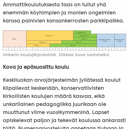
Ammattikoulutuksesta taas on tullut yhä
enemmän köyhimpien ja monien ongelmien
kanssa painivien kansankerrosten parkkipaikka.
Unkarin koulujärjestelmä, klikkaa kuva isommaksi
Kova ja epäsuosittu koulu
Keskiluokan arvojärjestelmän jyllätessä koulut
kilpailevat keskenään, konservatiivisten
kirkollisten koulujen määrä kasvaa, eikä
unkarilainen pedagogiikka juurikaan ole
muuttunut viime vuosikymmeninä. Lapset
opiskelevat paljon ja tekevät koulussa ankarasti
töitä. Numeroarvosteluita annetaan tiuhaan ja