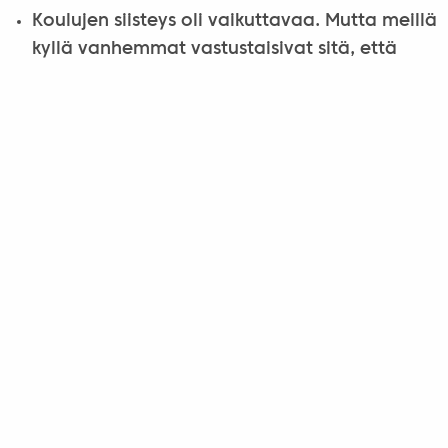
Koulujen siisteys oli vaikuttavaa. Mutta meillä
kyllä vanhemmat vastustaisivat sitä, että
lapset opiskelisivat sukkasillaan ja opettajilla
olisi sisätossut.
Pidin suomalaisten oppikirjojen
yksinkertaisuudesta ja
käytännönläheisyydestä. Mutta emme voi
luopua pyrkimyksestä eurooppalaisen
sivistyksen täyteen omaksumiseen. Hyvinä
aikoina luovuus ja terve järki riittävät. Mutta
vain kulttuuri auttaa huonoina aikoina, ja 40
sosialismin vuoden aikana kansallinen
kulttuuri säilytti unkarilaisuuden hengissä.
Kirjoittaja on opetusalan konsultti.