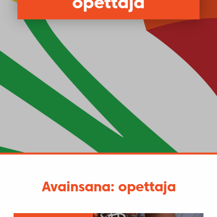
opettaja
Avainsana: opettaja