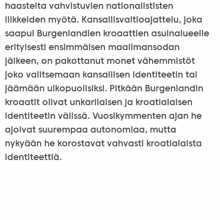
haasteita vahvistuvien nationalististen
liikkeiden myötä. Kansallisvaltioajattelu, joka
saapui Burgenlandien kroaattien asuinalueelle
erityisesti ensimmäisen maailmansodan
jälkeen, on pakottanut monet vähemmistöt
joko valitsemaan kansallisen identiteetin tai
jäämään ulkopuolisiksi. Pitkään Burgenlandin
kroaatit olivat unkarilaisen ja kroatialaisen
identiteetin välissä. Vuosikymmenten ajan he
ajoivat suurempaa autonomiaa, mutta
nykyään he korostavat vahvasti kroatialaista
identiteettiä.
Miten Burgenlandien kroaattien kulttuuriin voi
tutustua turistina?
Turisti voi tutustua Unkarin tämän osan