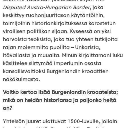
Disputed Austro-Hungarian Border
, joka
keskittyy ruohonjuuritason käytäntöihin,
toimijoihin historiankirjoituksessa korostetun
virallisen politiikan sijaan. Kyseessä on yksi
harvoista teoksista, joka tuo yhteen tutkijoita
rajan molemmilta puolilta – Unkarista,
Itävallasta ja muualta. Minun kirjoittamani luku
käsittelee siirtymää imperiumin osasta
kansallisvaltioksi Burgenlandin kroaattien
näkökulmasta.
Voitko kertoa lisää Burgenlandin kroaateista;
mikä on heidän historiansa ja paljonko heitä
on?
Yhteisön juuret ulottuvat 1500-luvulle, jolloin