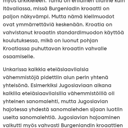
myös arkikieleen. Tämä on erilainen tilanne kuin
Itävallassa, missä Burgenladin kroaatti on
paljon näkyvämpi. Mutta nämä kielimuodot
ovat ymmärrettäviä keskenään. Kroatia on
vahvistanut kroaatin standardimuodon käyttöä
koulutuksessa, mikä on luonut pohjan
Kroatiassa puhuttavan kroaatin vahvalle
osaamiselle.
Unkarissa kaikkia eteläslaavilaisia
vähemmistöjä pidettiin alun perin yhtenä
yhteisönä. Esimerkiksi Jugoslaviaan aikana
kaikilla eteläslaavilaisilla vähemmistöillä oli
yhteinen sanomalehti, mutta Jugoslavian
hajotessa yhdestä sanomalehden sijaan luotiin
useita sanomalehtiä. Jugoslavian hajoaminen
vaikutti myös vahvasti Burgenlandin kroaattien