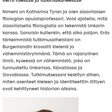
Kerro itsestäsi ja tutkimusaiheestasi
Nimeni on Katharina Tyran ja olen slaavilaisen
filologian apulaisprofessori. Voisi ajatella, mitä
slaavilaisella filologialla on tekemistä Unkarin
kanssa. Sanoisin kuitenkin, että aika paljon. Eräs
tärkeimmistä tutkimusaiheistani on
Burgenlandin kroaatti kielenä ja
vähemmistöryhmänä. Tämä on rajanylinen
ilmiö, kyseessä on vähemmistö, joka on
tunnustettu Unkarissa, Itävallassa ja
Slovakiassa. Tutkimuksessani keskityn siihen,
miten asenteet kieleen ja identiteettiin liittyen
ovat kehittyneet historian aikana.