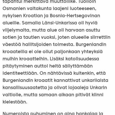
tapahtui merkittävä muuttoliike. Tuolloin
Osmanien valtakunta laajeni luoteeseen,
nykyisen Kroatian ja Bosnia-Hertsegovinan
alueille. Samalla Länsi-Unkarissa oli hyviä
viljelymaita, mutta alue oli harvaan asuttu
sotien ja tautien vuoksi, joten alueelle siirrettiin
väestöä hallitsijoiden toimesta. Burgenlandin
kroaateilla ei ole ollut paljonkaan yhteyksiä
muihin kroaatteihin. Lisäksi katolisuudessa
pitäytyminen auttoi heitä säilyttämään
identiteettiään. On nähtävissä kuitenkin, että
Burgenlandin kroaatit kannattivat unkarilaista
kansallisuusaatetta ja olivat lojaaleja Unkarin
valtiolle, mutta samaan aikaan pitivät kiinni
kielestään.
Numeroista puhuminen on aina hankalaa ja