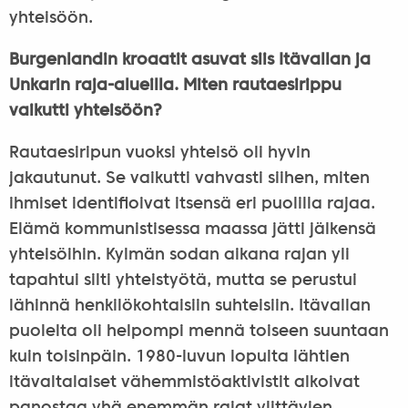
yhteisöön.
Burgenlandin kroaatit asuvat siis Itävallan ja
Unkarin raja-alueilla. Miten rautaesirippu
vaikutti yhteisöön?
Rautaesiripun vuoksi yhteisö oli hyvin
jakautunut. Se vaikutti vahvasti siihen, miten
ihmiset identifioivat itsensä eri puolilla rajaa.
Elämä kommunistisessa maassa jätti jälkensä
yhteisöihin. Kylmän sodan aikana rajan yli
tapahtui silti yhteistyötä, mutta se perustui
lähinnä henkilökohtaisiin suhteisiin. Itävallan
puolelta oli helpompi mennä toiseen suuntaan
kuin toisinpäin. 1980-luvun lopulta lähtien
itävaltalaiset vähemmistöaktivistit alkoivat