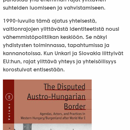
panostaa yhä enemmän rajat ylittävien
suhteiden luomiseen ja vahvistamiseen.
1990-luvulla tämä ajatus yhteisestä,
valtionrajojen ylittävästä identiteetistä nousi
vähemmistöpolitiikan keskiöön. Se näkyi
yhdistysten toiminnassa, tapahtumissa ja
kannanotoissa. Kun Unkari ja Slovakia liittyivät
EU:hun, rajat ylittävä yhteys ja yhteisöllisyys
korostuivat entisestään.