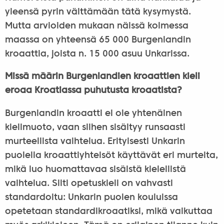
yleensä pyrin välttämään tätä kysymystä.
Mutta arvioiden mukaan näissä kolmessa
maassa on yhteensä 65 000 Burgenlandin
kroaattia, joista n. 15 000 asuu Unkarissa.
Missä määrin Burgenlandien kroaattien kieli
eroaa Kroatiassa puhutusta kroaatista?
Burgenlandin kroaatti ei ole yhtenäinen
kielimuoto, vaan siihen sisältyy runsaasti
murteellista vaihtelua. Erityisesti Unkarin
puolella kroaattiyhteisöt käyttävät eri murteita,
mikä luo huomattavaa sisäistä kielellistä
vaihtelua. Silti opetuskieli on vahvasti
standardoitu: Unkarin puolen kouluissa
opetetaan standardikroaatiksi, mikä vaikuttaa