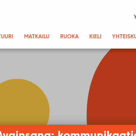
TUURI
MATKAILU
RUOKA
KIELI
YHTEISK
Avainsana: kommunikaati