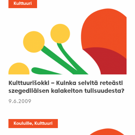
Kulttuuri
Kulttuurišokki – Kuinka selvitä reteästi
szegediläisen kalakeiton tulisuudesta?
9.6.2009
Kouluille, Kulttuuri