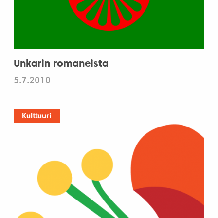
Unkarin romaneista
5.7.2010
Kulttuuri