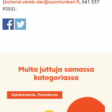
(
botond.vereb-der@
suomiunkari.fi
, 041 537
9302).
Muita juttuja samassa
kategoriassa
Ajankohtaista, Yhteiskunta