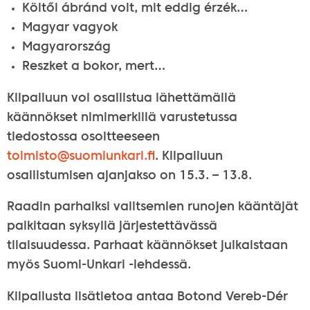
Költői ábránd volt, mit eddig érzék…
Magyar vagyok
Magyarország
Reszket a bokor, mert…
Kilpailuun voi osallistua lähettämällä
käännökset nimimerkillä varustetussa
tiedostossa osoitteeseen
toimisto@
suomiunkari.fi
. Kilpailuun
osallistumisen ajanjakso on 15.3. – 13.8.
Raadin parhaiksi valitsemien runojen kääntäjät
palkitaan syksyllä järjestettävässä
tilaisuudessa. Parhaat käännökset julkaistaan
myös Suomi-Unkari -lehdessä.
Kilpailusta lisätietoa antaa Botond Vereb-Dér