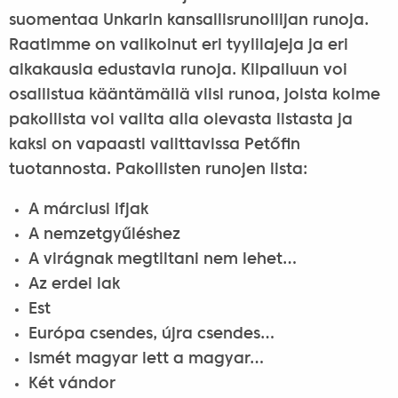
suomentaa Unkarin kansallisrunoilijan runoja.
Raatimme on valikoinut eri tyylilajeja ja eri
aikakausia edustavia runoja. Kilpailuun voi
osallistua kääntämällä viisi runoa, joista kolme
pakollista voi valita alla olevasta listasta ja
kaksi on vapaasti valittavissa Petőfin
tuotannosta. Pakollisten runojen lista:
A márciusi ifjak
A nemzetgyűléshez
A virágnak megtiltani nem lehet…
Az erdei lak
Est
Európa csendes, újra csendes…
Ismét magyar lett a magyar…
Két vándor