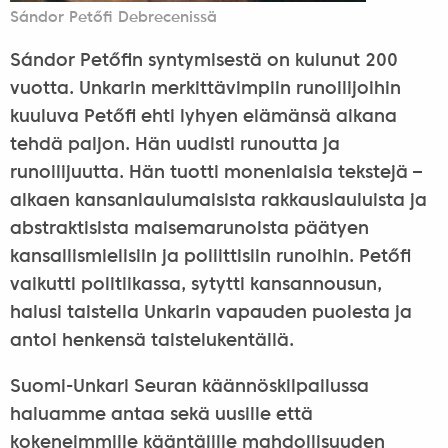
Sándor Petőfi Debrecenissä
Sándor Petőfin syntymisestä on kulunut 200
vuotta. Unkarin merkittävimpiin runoilijoihin
kuuluva Petőfi ehti lyhyen elämänsä aikana
tehdä paljon. Hän uudisti runoutta ja
runoilijuutta. Hän tuotti monenlaisia tekstejä –
alkaen kansanlaulumaisista rakkauslauluista ja
abstraktisista maisemarunoista päätyen
kansallismielisiin ja poliittisiin runoihin. Petőfi
vaikutti politiikassa, sytytti kansannousun,
halusi taistella Unkarin vapauden puolesta ja
antoi henkensä taistelukentällä.
Suomi-Unkari Seuran käännöskilpailussa
haluamme antaa sekä uusille että
kokeneimmille kääntäjille mahdollisuuden