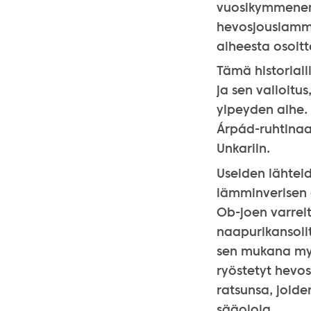
vuosikymmenen 
hevosjousiammun
aiheesta osoit
Tämä historiall
ja sen valloitu
ylpeyden aihe.
Árpád-ruhtinaas
Unkariin.
Useiden lähtei
lämminverisen 
Ob-joen varrel
naapurikansoilt
sen mukana myö
ryöstetyt hevo
ratsunsa, joide
sääoloja.