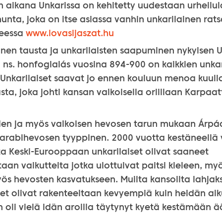
aikana Unkarissa on kehitetty uudestaan urheilula
ta, joka on itse asiassa vanhin unkarilainen ratsa
teessa
www.lovasijaszat.hu
inen tausta ja unkarilaisten saapuminen nykyisen U
s, ns. honfoglalás vuosina 894-900 on kaikkien unkar
 Unkarilaiset saavat jo ennen kouluun menoa kuull
ta, joka johti kansan valkoisella oriillaan Karpaat
den ja myös valkoisen hevosen tarun mukaan Árpádi
arabihevosen tyyppinen. 2000 vuotta kestäneellä 
ta Keski-Eurooppaan unkarilaiset olivat saaneet
aan vaikutteita jotka ulottuivat paitsi kieleen, myös
s hevosten kasvatukseen. Muilta kansoilta lahjaks
set olivat rakenteeltaan kevyempiä kuin heidän alk
n oli vielä idän aroilla täytynyt kyetä kestämään 