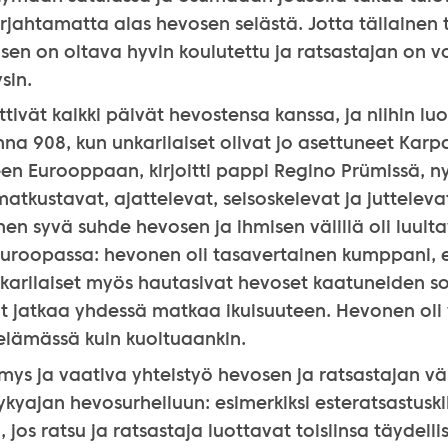
orjahtamatta alas hevosen selästä. Jotta tällaine
osen on oltava hyvin koulutettu ja ratsastajan on v
sin.
ttivät kaikki päivät hevostensa kanssa, ja niihin luot
onna 908, kun unkarilaiset olivat jo asettuneet Karp
een Eurooppaan, kirjoitti pappi Regino Prümissä, n
atkustavat, ajattelevat, seisoskelevat ja juttelev
inen syvä suhde hevosen ja ihmisen välillä oli luult
roopassa: hevonen oli tasavertainen kumppani, e
karilaiset myös hautasivat hevoset kaatuneiden sot
at jatkaa yhdessä matkaa ikuisuuteen. Hevonen oli 
elämässä kuin kuoltuaankin.
ymys ja vaativa yhteistyö hevosen ja ratsastajan väl
ykyajan hevosurheiluun: esimerkiksi esteratsastuski
 jos ratsu ja ratsastaja luottavat toisiinsa täydelli