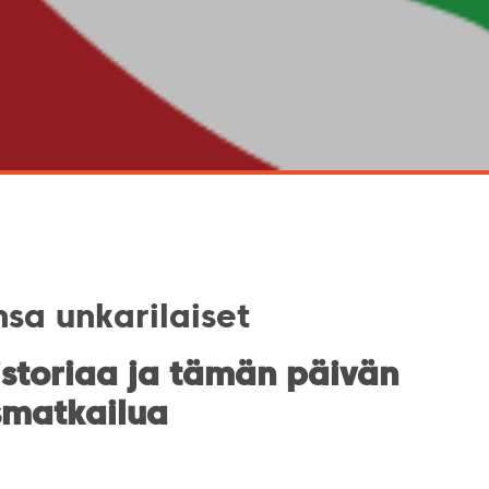
sa unkarilaiset
istoriaa ja tämän päivän
smatkailua