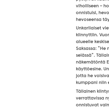
viholliseen – h
onnistuisi, hev
hevoseensa täy
Unkarilaiset vie
kiinnyttiin. Vu
alueelle keskis
Saksassa: ”He m
selässä”. Tälla
näkemätöntä Eu
käyttöesine. Un
jotta he voisiv
kumppani niin 
Tällainen kiint
verrattavissa n
onnistuvat vain,