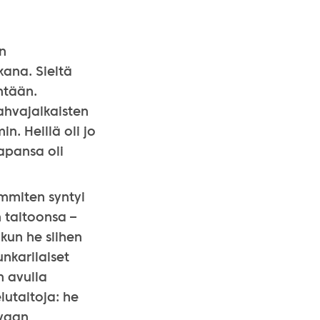
n
kana. Sieltä
ntään.
ahvajalkaisten
. Heillä oli jo
apansa oli
eimmiten syntyi
n taitoonsa –
kun he siihen
unkarilaiset
n avulla
lutaitoja: he
evaan