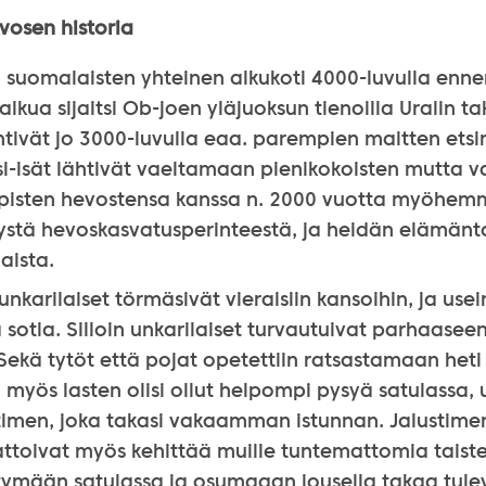
vosen historia
a suomalaisten yhteinen alkukoti 4000-luvulla enne
kua sijaitsi Ob-joen yläjuoksun tienoilla Uralin ta
htivät jo 3000-luvulla eaa. parempien maitten etsi
si-isät lähtivät vaeltamaan pienikokoisten mutta v
pisten hevostensa kanssa n. 2000 vuotta myöhemmin
mystä hevoskasvatusperinteestä, ja heidän elämänt
aista.
 unkarilaiset törmäsivät vieraisiin kansoihin, ja us
 sotia. Silloin unkarilaiset turvautuivat parhaasee
Sekä tytöt että pojat opetettiin ratsastamaan heti 
a myös lasten olisi ollut helpompi pysyä satulassa, 
stimen, joka takasi vakaamman istunnan. Jalustime
attoivat myös kehittää muille tuntemattomia taiste
tymään satulassa ja osumaaan jousella takaa tul