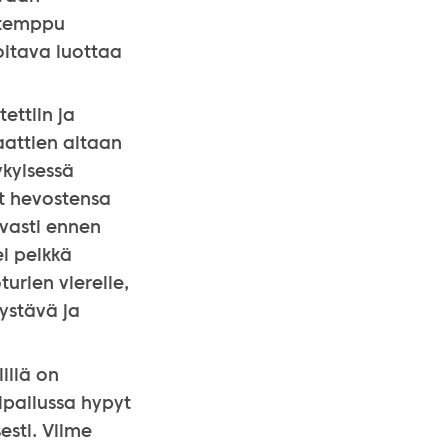
n temppu
oitava luottaa
ettiin ja
aattien altaan
ykyisessä
at hevostensa
avasti ennen
i pelkkä
urien vierelle,
ystävä ja
illä on
lpailussa hypyt
sesti. Viime