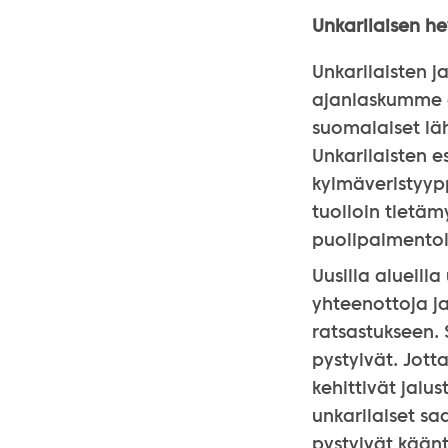
Unkarilaisen he
Unkarilaisten j
ajanlaskumme al
suomalaiset lä
Unkarilaisten e
kylmäveristyyp
tuolloin tietä
puolipaimentol
Uusilla alueilla
yhteenottoja ja
ratsastukseen. 
pystyivät. Jott
kehittivät jalu
unkarilaiset sa
pystyivät kään