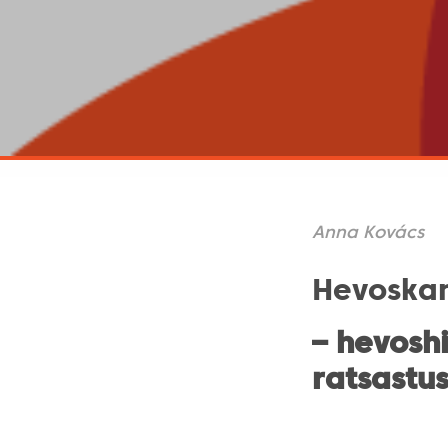
Anna Kovács
Hevoskan
– hevosh
ratsastu