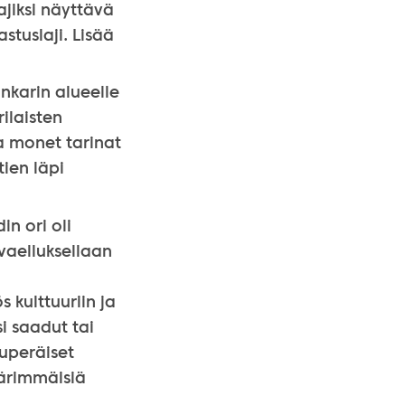
jiksi näyttävä
stuslaji. Lisää
nkarin alueelle
ilaisten
a monet tarinat
tien läpi
n ori oli
vaelluksellaan
 kulttuuriin ja
i saadut tai
uperäiset
äärimmäisiä