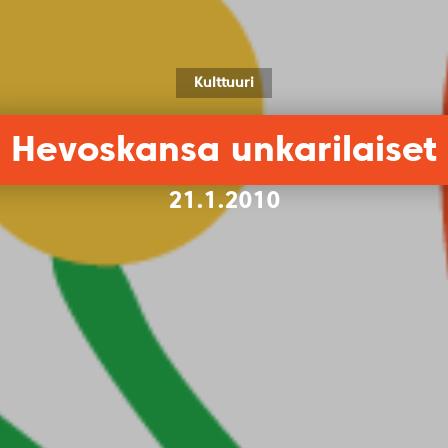
Kulttuuri
Hevoskansa unkarilaiset
21.1.2010