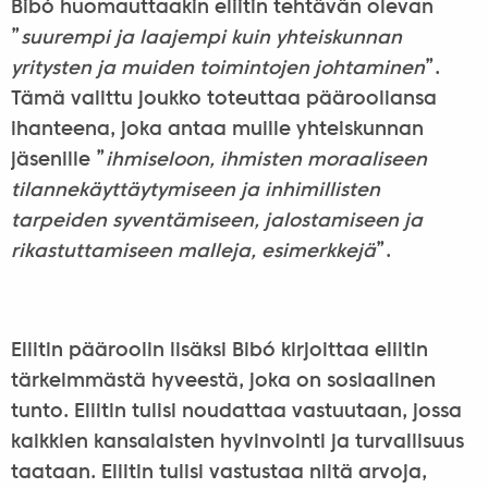
Bibó huomauttaakin eliitin tehtävän olevan
”
suurempi ja laajempi kuin yhteiskunnan
yritysten ja muiden toimintojen johtaminen
”.
Tämä valittu joukko toteuttaa päärooliansa
ihanteena, joka antaa muille yhteiskunnan
jäsenille ”
ihmiseloon, ihmisten moraaliseen
tilannekäyttäytymiseen ja inhimillisten
tarpeiden syventämiseen, jalostamiseen ja
rikastuttamiseen malleja, esimerkkejä
”.
Eliitin pääroolin lisäksi Bibó kirjoittaa eliitin
tärkeimmästä hyveestä, joka on sosiaalinen
tunto. Eliitin tulisi noudattaa vastuutaan, jossa
kaikkien kansalaisten hyvinvointi ja turvallisuus
taataan. Eliitin tulisi vastustaa niitä arvoja,