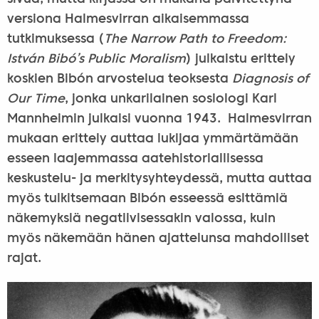
versiona Halmesvirran aikaisemmassa
tutkimuksessa (
The Narrow Path to Freedom:
István Bibó’s Public Moralism
) julkaistu erittely
koskien Bibón arvostelua teoksesta
Diagnosis of
Our Time
, jonka unkarilainen sosiologi Karl
Mannheimin julkaisi vuonna 1943. Halmesvirran
mukaan erittely auttaa lukijaa ymmärtämään
esseen laajemmassa aatehistoriallisessa
keskustelu- ja merkitysyhteydessä, mutta auttaa
myös tulkitsemaan Bibón esseessä esittämiä
näkemyksiä negatiivisessakin valossa, kuin
myös näkemään hänen ajattelunsa mahdolliset
rajat.