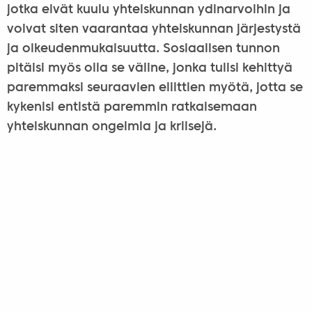
jotka eivät kuulu yhteiskunnan ydinarvoihin ja
voivat siten vaarantaa yhteiskunnan järjestystä
ja oikeudenmukaisuutta. Sosiaalisen tunnon
pitäisi myös olla se väline, jonka tulisi kehittyä
paremmaksi seuraavien eliittien myötä, jotta se
kykenisi entistä paremmin ratkaisemaan
yhteiskunnan ongelmia ja kriisejä.
Politiikkaa seuraava voi varmasti huomata,
ettei Bibón määritelmä eliitistä ja sen
tehtävästä oikein sovi jokaiseen poliittiseen
eliittiin kuuluvaan Suomessa. Eikä myöskään
kaikkialla maailmassa, kuten esimerkiksi
Unkarissa ja Yhdysvalloissa. Sellainen voi
kylläkin johtaa yhteiskuntaa toiminnallaan,