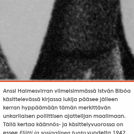
Anssi Halmesvirran viimeisimmässä István Bibóa
käsittelevässä kirjassa lukija pääsee jälleen
kerran hyppäämään tämän merkittävän
unkarilaisen poliittisen ajattelijan maailmaan.
Tällä kertaa käännös- ja käsittelyvuorossa on
essee
Eliitti ja sosiaalinen tunto
vuodelta 1942,