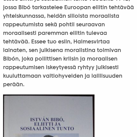
jossa Bibó tarkastelee Euroopan eliitin tehtävää
yhteiskunnassa, heidän silloista moraalista
rappeutumista sekä pohtii seuraavan
moraalisesti paremman eliitin tulevaa
tehtävää. Essee tuo esiin, Halmesvirtaa
lainaten, sen julkisena moralistina toimivan
Bibón, joka poliittisen kriisin ja moraalisen
rappeutumisen iskeytyessä ryhtyy julkisesti
kuuluttamaan valtiohyveiden ja laillisuuden
perään.