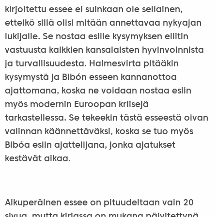
kirjoitettu essee ei suinkaan ole sellainen,
etteikö sillä olisi mitään annettavaa nykyajan
lukijalle. Se nostaa esille kysymyksen eliitin
vastuusta kaikkien kansalaisten hyvinvoinnista
ja turvallisuudesta. Halmesvirta pitääkin
kysymystä ja Bibón esseen kannanottoa
ajattomana, koska ne voidaan nostaa esiin
myös modernin Euroopan kriisejä
tarkastellessa. Se tekeekin tästä esseestä oivan
valinnan käännettäväksi, koska se tuo myös
Bibóa esiin ajattelijana, jonka ajatukset
kestävät aikaa.
Alkuperäinen essee on pituudeltaan vain 20
sivua, mutta kirjassa on mukana päivitettynä