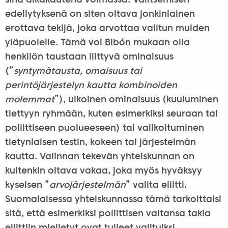
sinä aikakautena voimassa. Valitsemisen
edellytyksenä on siten oltava jonkinlainen
erottava tekijä, joka arvottaa valitun muiden
yläpuolelle. Tämä voi Bibón mukaan olla
henkilön taustaan liittyvä ominaisuus
(”
syntymätausta, omaisuus tai
perintöjärjestelyn kautta kombinoiden
molemmat
”), ulkoinen ominaisuus (kuuluminen
tiettyyn ryhmään, kuten esimerkiksi seuraan tai
poliittiseen puolueeseen) tai valikoituminen
tietynlaisen testin, kokeen tai järjestelmän
kautta. Valinnan tekevän yhteiskunnan on
kuitenkin oltava vakaa, joka myös hyväksyy
kyseisen ”
arvojärjestelmän
” valita eliitti.
Suomalaisessa yhteiskunnassa tämä tarkoittaisi
sitä, että esimerkiksi poliittisen valtansa takia