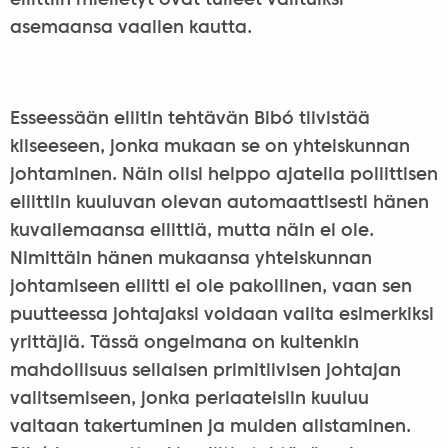
eliittiin mielletyt ovat tulleet valituiksi
asemaansa vaalien kautta.
Esseessään eliitin tehtävän Bibó tiivistää
kliseeseen, jonka mukaan se on yhteiskunnan
johtaminen. Näin olisi helppo ajatella poliittisen
eliittiin kuuluvan olevan automaattisesti hänen
kuvailemaansa eliittiä, mutta näin ei ole.
Nimittäin hänen mukaansa yhteiskunnan
johtamiseen eliitti ei ole pakollinen, vaan sen
puutteessa johtajaksi voidaan valita esimerkiksi
yrittäjiä. Tässä ongelmana on kuitenkin
mahdollisuus sellaisen primitiivisen johtajan
valitsemiseen, jonka periaateisiin kuuluu
valtaan takertuminen ja muiden alistaminen.