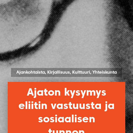
Ajankohtaista, Kirjallisuus, Kulttuuri, Yhteiskunta
Ajaton kysymys
eliitin vastuusta ja
sosiaalisen
tunnon