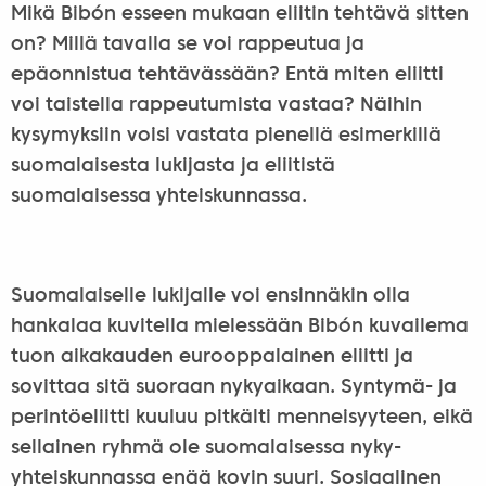
Mikä Bibón esseen mukaan eliitin tehtävä sitten
on? Millä tavalla se voi rappeutua ja
epäonnistua tehtävässään? Entä miten eliitti
voi taistella rappeutumista vastaa? Näihin
kysymyksiin voisi vastata pienellä esimerkillä
suomalaisesta lukijasta ja eliitistä
suomalaisessa yhteiskunnassa.
Suomalaiselle lukijalle voi ensinnäkin olla
hankalaa kuvitella mielessään Bibón kuvailema
tuon aikakauden eurooppalainen eliitti ja
sovittaa sitä suoraan nykyaikaan. Syntymä- ja
perintöeliitti kuuluu pitkälti menneisyyteen, eikä
sellainen ryhmä ole suomalaisessa nyky-
yhteiskunnassa enää kovin suuri. Sosiaalinen