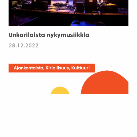
Unkarilaista nykymusiikkia
28.12.2022
Ajankohtaista, Kirjallisuus, Kulttuuri