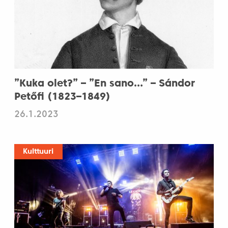
”Kuka olet?” – ”En sano…” – Sándor
Petőfi (1823–1849)
26.1.2023
Kulttuuri