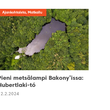
Ajankohtaista, Matkailu
Pieni metsälampi Bakony’issa:
Hubertlaki-tó
12.2.2024