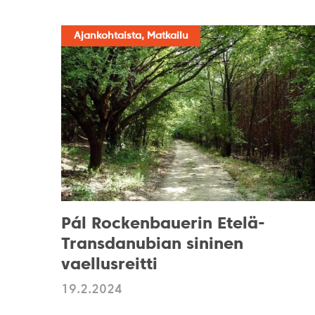
Ajankohtaista, Matkailu
Pál Rockenbauerin Etelä-
Transdanubian sininen
vaellusreitti
19.2.2024