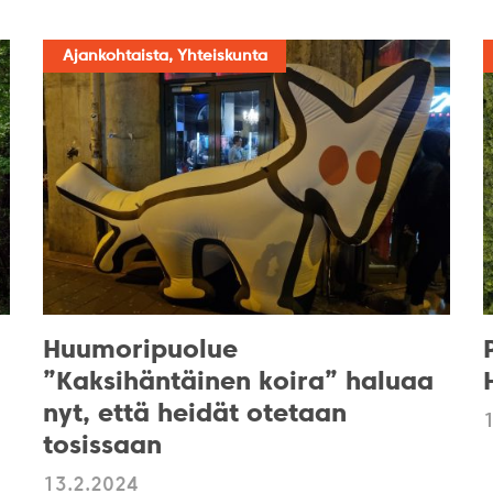
Ajankohtaista, Yhteiskunta
Huumoripuolue
”Kaksihäntäinen koira” haluaa
nyt, että heidät otetaan
tosissaan
13.2.2024