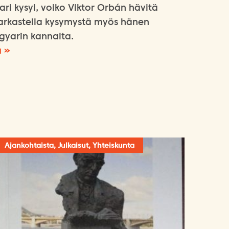
ri kysyi, voiko Viktor Orbán hävitä
 tarkastella kysymystä myös hänen
gyarin kannalta.
ä »
Ajankohtaista, Julkaisut, Yhteiskunta