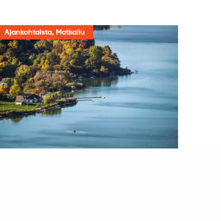
Ajankohtaista, Matkailu
Orfűn järvet
16.1.2024