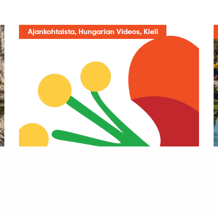
Ajankohtaista, Hungarian Videos, Kieli
Mikä HuVi on? Mi a HuVi? What
is HuVi? Was ist HuVi?
6.2.2024