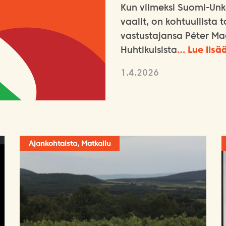
Kun viimeksi Suomi-Unka
vaalit, on kohtuullista
vastustajansa Péter Ma
Huhtikuisista
… Lue lisä
1.4.2026
Ajankohtaista, Matkailu