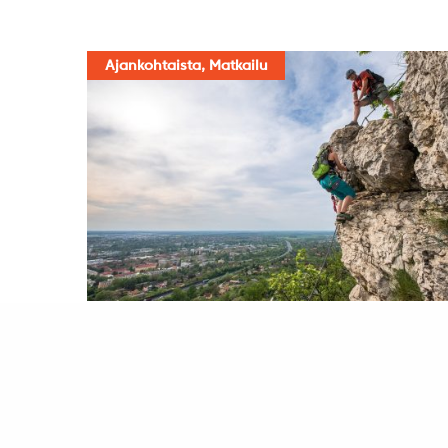
Ajankohtaista, Matkailu
Tatabányan via ferratat
6.2.2024