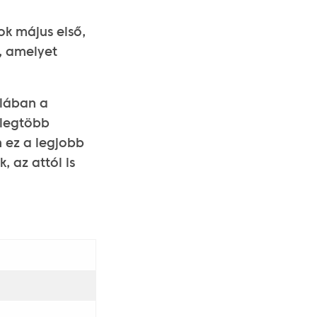
k május első,
, amelyet
alában a
 legtöbb
m ez a legjobb
 az attól is