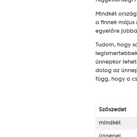
függetlenségi 
Mindkét ország
a finnek május
egyelőre jobba
Tudom, hogy so
legismertebbek
ünnepkor lehet
dolog az ünnep
függ, hogy a 
Szószedet
mindkét
ünnepel