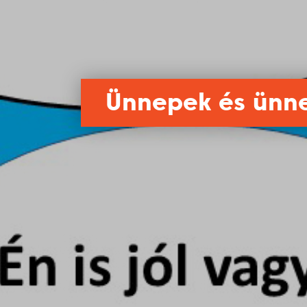
Ünnepek és ünnep