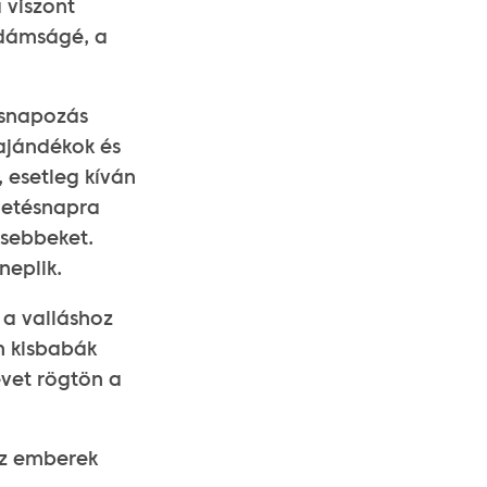
 viszont
idámságé, a
ésnapozás
 ajándékok és
, esetleg kíván
letésnapra
isebbeket.
eplik.
 a valláshoz
n kisbabák
vet rögtön a
az emberek