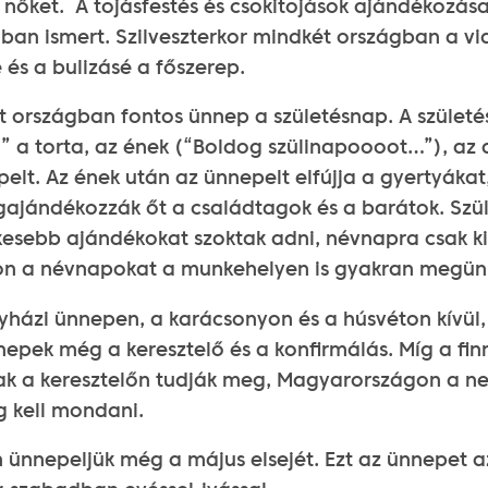
 nőket. A tojásfestés és csokitojások ajándékozása
ban ismert. Szilveszterkor mindkét országban a v
 és a bulizásé a főszerep.
t országban fontos ünnep a születésnap. A szület
i” a torta, az ének (“Boldog szülinapoooot…”), az
elt. Az ének után az ünnepelt elfújja a gyertyákat
gajándékozzák őt a családtagok és a barátok. Szü
kesebb ajándékokat szoktak adni, névnapra csak k
n a névnapokat a munkehelyen is gyakran megünn
yházi ünnepen, a karácsonyon és a húsvéton kívül,
epek még a keresztelő és a konfirmálás. Míg a fin
ak a keresztelőn tudják meg, Magyarországon a ne
g kell mondani.
ünnepeljük még a május elsejét. Ezt az ünnepet 