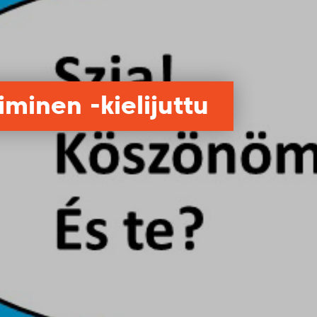
minen -kielijuttu