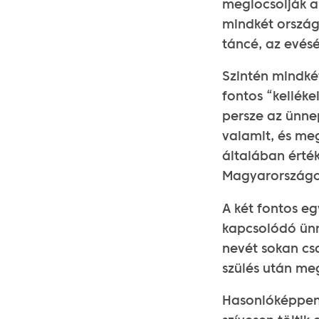
meglocsolják a
mindkét ország
táncé, az evésé
Szintén mindké
fontos “kelléke
persze az ünnep
valamit, és me
általában érté
Magyarországo
A két fontos eg
kapcsolódó ünn
nevét sokan cs
szülés után me
Hasonlóképpen 