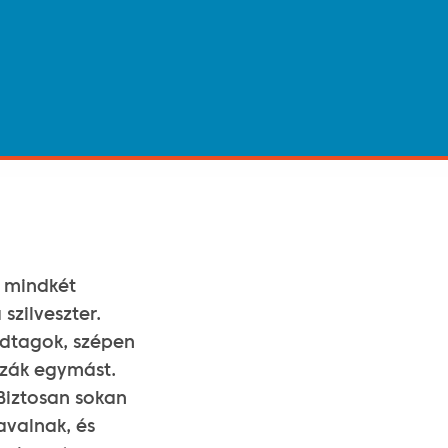
 mindkét
szilveszter.
ádtagok, szépen
zzák egymást.
Biztosan sokan
avalnak, és