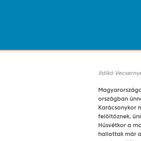
Ildikó Vecserny
Magyarországon
országban ünnep
Karácsonykor m
felöltöznek, ü
Húsvétkor a ma
hallottak már a