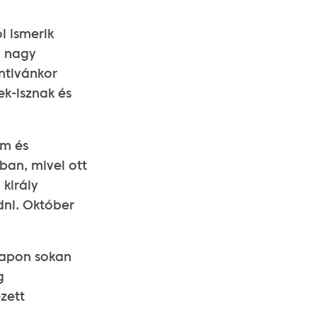
l ismerik
n nagy
ntivánkor
ek-isznak és
om és
ban, mivel ott
 király
ni. Október
napon sokan
g
zett