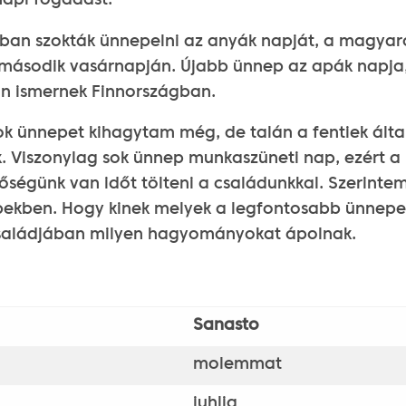
napi fogadást.
ban szokták ünnepelni az anyák napját, a magyaro
 második vasárnapján. Újabb ünnep az apák napja
n ismernek Finnországban.
k ünnepet kihagytam még, de talán a fentiek ált
. Viszonylag sok ünnep munkaszüneti nap, ezért a
őségünk van időt tölteni a családunkkal. Szerinte
ekben. Hogy kinek melyek a legfontosabb ünnepek,
családjában milyen hagyományokat ápolnak.
Sanasto
molemmat
juhlia