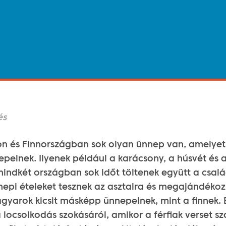
és
 és Finnországban sok olyan ünnep van, amelyet
elnek. Ilyenek például a karácsony, a húsvét és a 
indkét országban sok időt töltenek együtt a csal
nnepi ételeket tesznek az asztalra és megajándéko
gyarok kicsit másképp ünnepelnek, mint a finnek. 
 locsolkodás szokásáról, amikor a férfiak verset sz