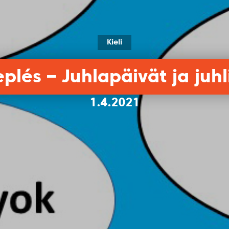
Kieli
lés – Juhlapäivät ja juhli
1.4.2021