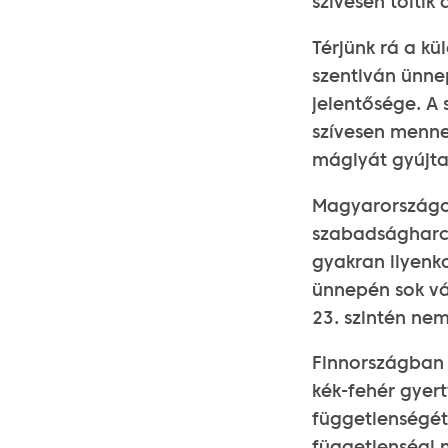
szívesen töltik
Térjünk rá a k
szentiván ünne
jelentősége. A
szívesen menne
máglyát gyújta
Magyarországon
szabadságharc ü
gyakran ilyenko
ünnepén sok vá
23. szintén ne
Finnországban 
kék-fehér gyer
függetlenségét