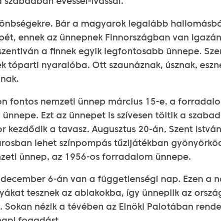
 a szabadban evéssel-ivással.
ülönbségekre. Bár a magyarok legalább hallomásbó
pét, ennek az ünnepnek Finnországban van igazá
 szentiván a finnek egyik legfontosabb ünnepe. Sze
k tóparti nyaralóba. Ott szaunáznak, úsznak, eszn
nak.
 fontos nemzeti ünnep március 15-e, a forradal
nnepe. Ezt az ünnepet is szívesen töltik a szabad
r kezdődik a tavasz. Augusztus 20-án, Szent István
rosban lehet színpompás tűzijátékban gyönyörköd
mzeti ünnep, az 1956-os forradalom ünnepe.
december 6-án van a függetlenségi nap. Ezen a 
tyákat tesznek az ablakokba, így ünneplik az orszá
. Sokan nézik a tévében az Elnöki Palotában rende