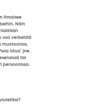
in ilmaisee
beihin. Näin
 lisätään
n osa verbeistä
än muotoonsa,
saa istua’ jne.
sensissä tai
ri persoonissa.
oletiksi?