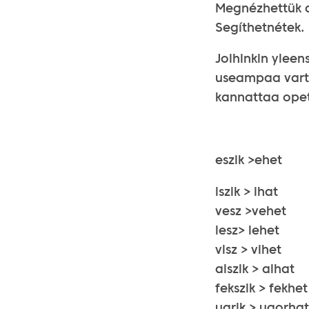
Megnézhettü
Segíthet
Joihinkin yleen
useampaa varta
kannattaa opet
eszik >ehet
iszik > ihat
vesz >vehet
lesz> lehet
visz > vihet
alszik > alhat
fekszik > fekhet
ugrik > ugorhat