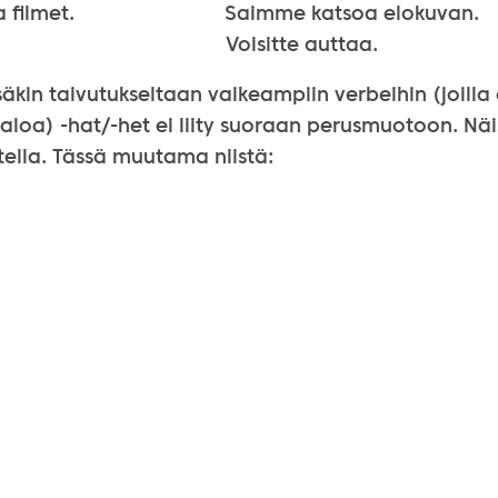
k a filmet. Saimme katsoa elokuvan.
nétek. Voisitte auttaa.
säkin taivutukseltaan vaikeampiin verbeihin (joilla 
loa) -hat/-het ei liity suoraan perusmuotoon. Näi
ella. Tässä muutama niistä: