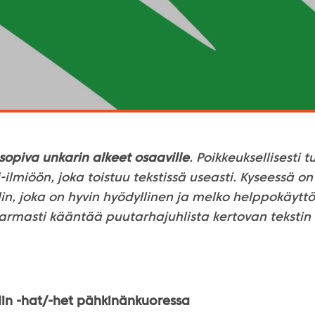
sopiva unkarin alkeet osaaville
. Poikkeuksellisesti
-ilmiöön, joka toistuu tekstissä useasti. Kyseessä o
in, joka on hyvin hyödyllinen ja melko helppokäytt
armasti kääntää puutarhajuhlista kertovan tekstin
din -hat/-het pähkinänkuoressa