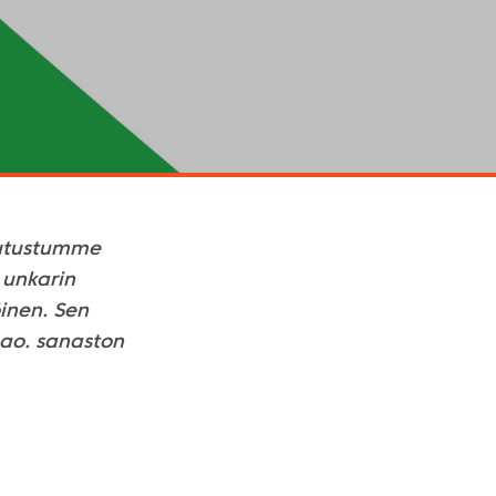
 tutustumme
n unkarin
öinen. Sen
 ao. sanaston