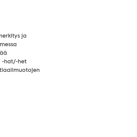
merkitys ja
uomessa
tää
 -hat/-het
ntiaalimuotojen