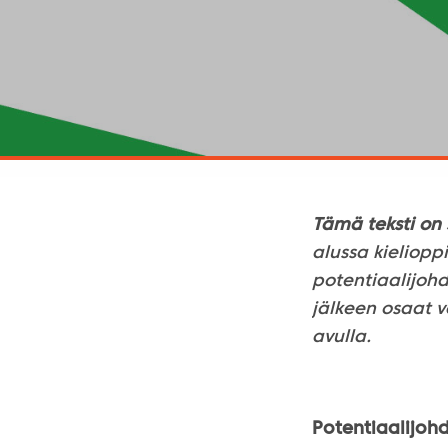
Tämä teksti on 
alussa kielioppi
potentiaalijohd
jälkeen osaat v
avulla.
Potentiaalijoh