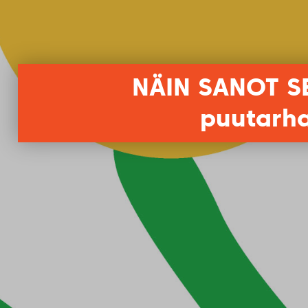
NÄIN SANOT SE
puutarhaj