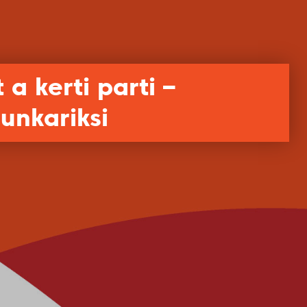
 kerti parti –
 unkariksi