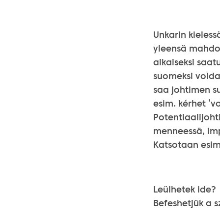
Unkarin kieless
yleensä mahdoll
aikaiseksi saat
suomeksi voida/
saa johtimen s
esim. kérhet ’vo
Potentiaalijoh
menneessä, impe
Katsotaan esim
Leülhetek
Befeshetjük a