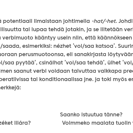
ä potentiaali ilmaistaan johtimella
-hat/-het
. Johd
isuutta tai lupaa tehdä jotakin, ja se liitetään ver
u verbimuoto kääntyy usein niin, että käännökseen
saada, esimerkiksi: nézhet ’voi/saa katsoa’. Suuri
uoraan perusmuotoonsa, eli sanakirjasta löytyvä
i/saa pyytää’, csinálhat ’voi/saa tehdä’, ülhet ’voi/
timen saanut verbi voidaan taivuttaa vaikkapa pree
ratiivissa tai konditionaalissa jne. ja toki myös e
erkkejä:
 ide? Saanko istuutua tänne?
 széket lilára? Voimmeko maalata tuolin vi