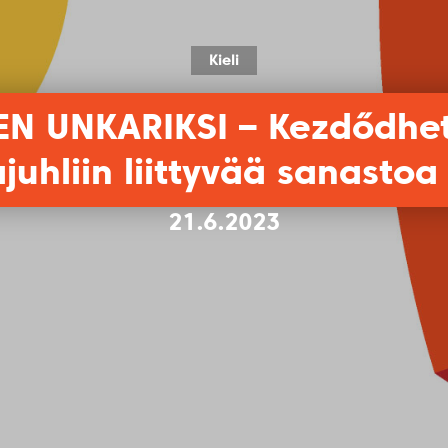
Kieli
N UNKARIKSI – Kezdődhet a
uhliin liittyvää sanastoa
21.6.2023