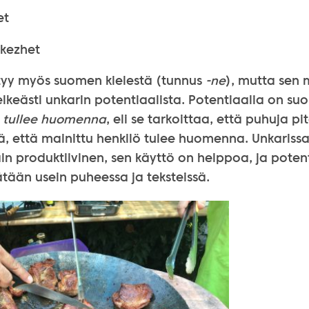
et
ekezhet
ytyy myös suomen kielestä (tunnus
-ne
), mutta sen 
lkeästi unkarin potentiaalista. Potentiaalia on s
 tullee huomenna
, eli se tarkoittaa, että puhuja pi
, että mainittu henkilö tulee huomenna. Unkarissa
äin produktiivinen, sen käyttö on helppoa, ja pote
tään usein puheessa ja teksteissä.