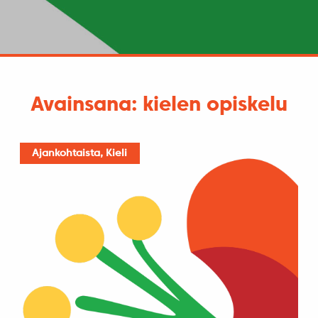
Avainsana: kielen opiskelu
Ajankohtaista, Kieli