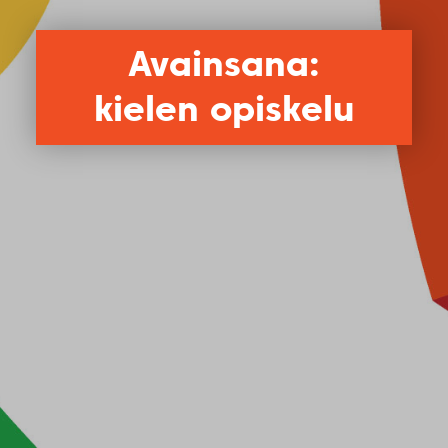
Avainsana:
kielen opiskelu