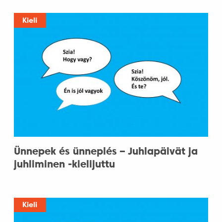
Kieli
Ünnepek és ünneplés – Juhlapäivät ja
juhliminen -kielijuttu
Kieli