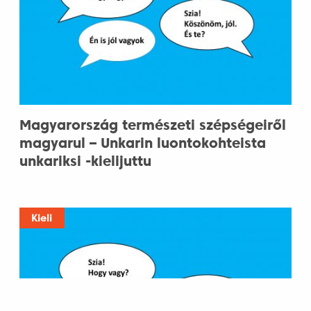
Magyarország természeti szépségeiről
magyarul – Unkarin luontokohteista
unkariksi -kielijuttu
Kieli