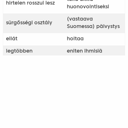
hirtelen rosszul lesz
huonovointiseksi
(vastaava
sürgősségi osztály
Suomessa) päivystys
ellát
hoitaa
legtöbben
eniten ihmisiä
szív- és érrendszeri
sydän- ja
betegség
verisuonitauti
valamint
ja
rák
syöpä
szerencsére
onneksi
orvostudomány
lääketiede