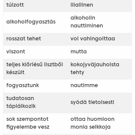
túlzott
liiallinen
alkoholin
alkoholfogyasztás
nauttiminen
rosszat tehet
voi vahingoittaa
viszont
mutta
teljes kiőrlésű lisztből
kokojyväjauhoista
készült
tehty
fogyasztunk
nautimme
tudatosan
syödä tietoisesti
táplálkozik
sok szempontot
ottaa huomioon
figyelembe vesz
monia seikkoja