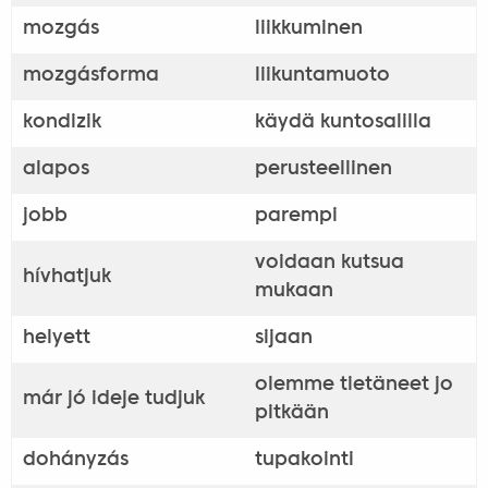
mozgás
liikkuminen
mozgásforma
liikuntamuoto
kondizik
käydä kuntosalilla
alapos
perusteellinen
jobb
parempi
voidaan kutsua
hívhatjuk
mukaan
helyett
sijaan
olemme tietäneet jo
már jó ideje tudjuk
pitkään
dohányzás
tupakointi