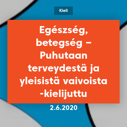
Kieli
Egészség,
betegség ‒
Puhutaan
terveydestä ja
yleisistä vaivoista
-kielijuttu
2.6.2020