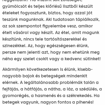
reggelizünk? Ha viszont sok zöldséget,
gyümölcsöt és teljes kiőrlésű lisztből készült
ételeket fogyasztunk, biztos, hogy azzal jót
teszünk magunknak. Aki tudatosan táplálkozik,
az sok szempontot figyelembe vesz, amikor
ételt vásárol vagy készít. Az étel, amit magunk
készítünk, nincs tele tartósítószerekkel és
szinezékkel. Az, hogy egészségesen élünk,
persze nem jelenti azt, hogy nem ehetünk meg
néha egy szelet csokit vagy a kedvenc sütinket!
Akármilyen következetesen is élünk, kisebb-
nagyobb bajok és betegségek mindenkit
elérnek. A legáltalánosabb problémák talán a
fejfájás, a hátfájás, a nátha, a láz, a szédülés, a
gyomorégés, a hasmenés és a székrekedés. Ha
betegek vagyunk, nagyon fontos a pihenés!