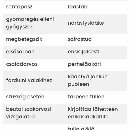
sebtapasz
laastari
gyomorégés elleni
närästyslääke
gyógyszer
megbetegszik
sairastua
elsősorban
ensisijaisesti
családorvos
perhelääkäri
kääntyä jonkun
fordulni valakihez
puoleen
szükség esetén
tarpeen tullen
beutal szakorvosi
kirjoittaa lähetteen
vizsgálatra
erikoislääkärille
tulla äkkiä