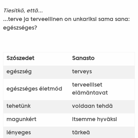
Tiesitkö, että…
…terve ja terveellinen on unkariksi sama sana:
egészséges?
Szószedet
Sanasto
egészség
terveys
terveelliset
egészséges életmód
elämäntavat
tehetünk
voidaan tehdä
magunkért
itsemme hyväksi
lényeges
tärkeä