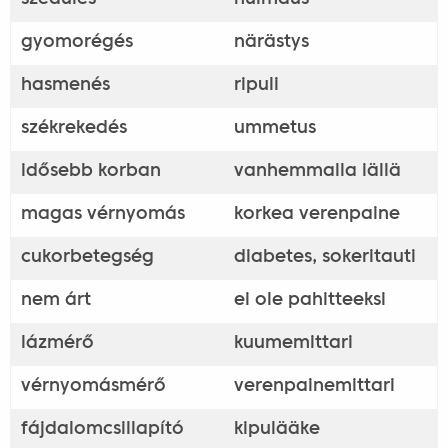
gyomorégés
närästys
hasmenés
ripuli
székrekedés
ummetus
idősebb korban
vanhemmalla iällä
magas vérnyomás
korkea verenpaine
cukorbetegség
diabetes, sokeritauti
nem árt
ei ole pahitteeksi
lázmérő
kuumemittari
vérnyomásmérő
verenpainemittari
fájdalomcsillapító
kipulääke