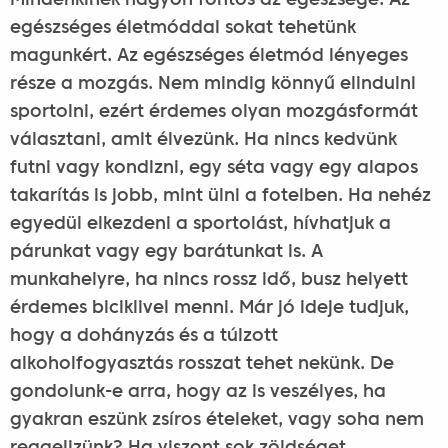
Mindenkinek nagyon fontos az egészsége. Az
egészséges életmóddal sokat tehetünk
magunkért. Az egészséges életmód lényeges
része a mozgás. Nem mindig könnyű elindulni
sportolni, ezért érdemes olyan mozgásformát
választani, amit élvezünk. Ha nincs kedvünk
futni vagy kondizni, egy séta vagy egy alapos
takarítás is jobb, mint ülni a fotelben. Ha nehéz
egyedül elkezdeni a sportolást, hívhatjuk a
párunkat vagy egy barátunkat is. A
munkahelyre, ha nincs rossz idő, busz helyett
érdemes biciklivel menni. Már jó ideje tudjuk,
hogy a dohányzás és a túlzott
alkoholfogyasztás rosszat tehet nekünk. De
gondolunk-e arra, hogy az is veszélyes, ha
gyakran eszünk zsíros ételeket, vagy soha nem