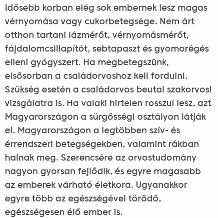
Idősebb korban elég sok embernek lesz magas
vérnyomása vagy cukorbetegsége. Nem árt
otthon tartani lázmérőt, vérnyomásmérőt,
fájdalomcsillapítót, sebtapaszt és gyomorégés
elleni gyógyszert. Ha megbetegszünk,
elsősorban a családorvoshoz kell fordulni.
Szükség esetén a családorvos beutal szakorvosi
vizsgálatra is. Ha valaki hirtelen rosszul lesz, azt
Magyarországon a sürgősségi osztályon látják
el. Magyarországon a legtöbben szív- és
érrendszeri betegségekben, valamint rákban
halnak meg. Szerencsére az orvostudomány
nagyon gyorsan fejlődik, és egyre magasabb
az emberek várható életkora. Ugyanakkor
egyre több az egészségével törődő,
egészségesen élő ember is.