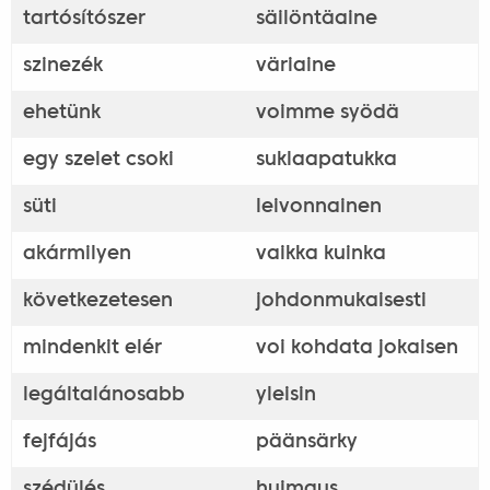
tartósítószer
säilöntäaine
szinezék
väriaine
ehetünk
voimme syödä
egy szelet csoki
suklaapatukka
süti
leivonnainen
akármilyen
vaikka kuinka
következetesen
johdonmukaisesti
mindenkit elér
voi kohdata jokaisen
legáltalánosabb
yleisin
fejfájás
päänsärky
szédülés
huimaus