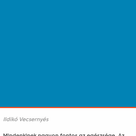
Ildikó Vecsernyés