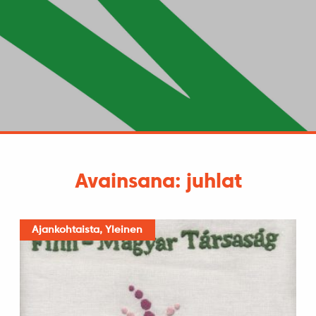
Avainsana: juhlat
Ajankohtaista, Yleinen