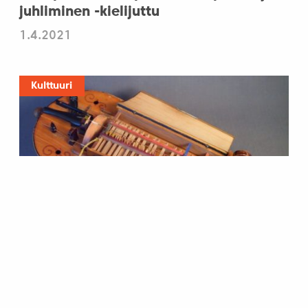
juhliminen -kielijuttu
1.4.2021
Kulttuuri
Tekerőlant eli unkarilainen kampiliira
28.3.2017