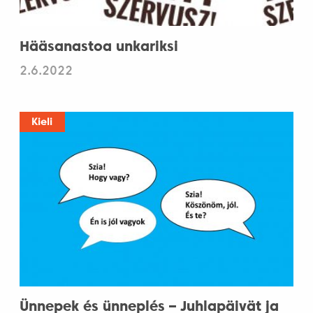
Hääsanastoa unkariksi
2.6.2022
Kieli
Ünnepek és ünneplés – Juhlapäivät ja