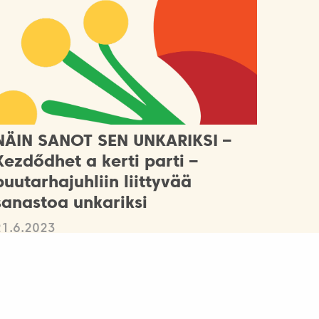
NÄIN SANOT SEN UNKARIKSI –
Kezdődhet a kerti parti –
puutarhajuhliin liittyvää
sanastoa unkariksi
21.6.2023