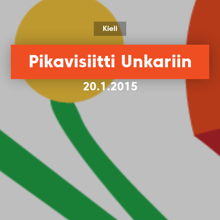
Kieli
Pikavisiitti Unkariin
20.1.2015