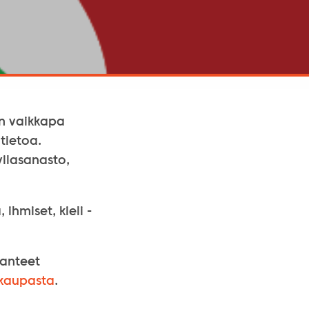
iin vaikkapa
tietoa.
vilasanasto,
hmiset, kieli -
lanteet
ikaupasta
.