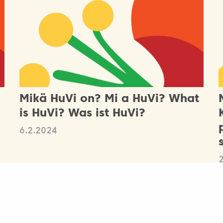
Mikä HuVi on? Mi a HuVi? What
is HuVi? Was ist HuVi?
6.2.2024
Lisää juttuja