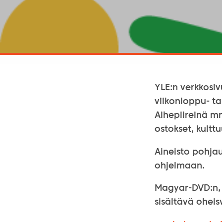
YLE:n verkkosivu
viikonloppu- ta
Aihepiireinä mm
ostokset, kultt
Aineisto pohja
ohjelmaan.
Magyar-DVD:n, j
sisältävä ohei