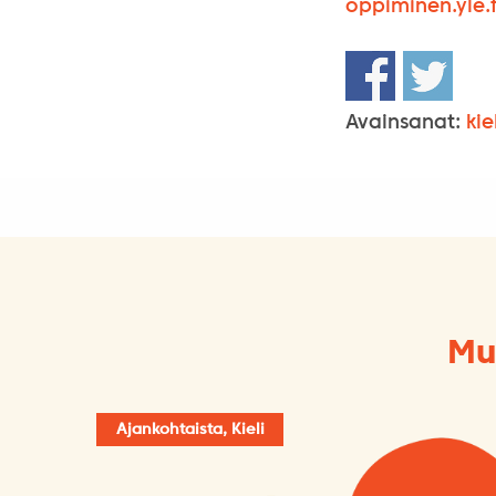
oppiminen.yle.f
Avainsanat:
kie
Mu
Ajankohtaista, Kieli