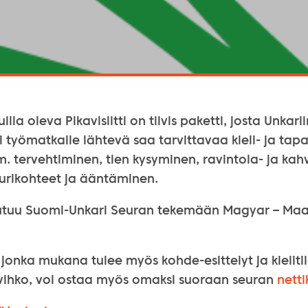
illa oleva Pikavisiitti on tiivis paketti, josta Unkar
i työmatkalle lähtevä saa tarvittavaa kieli- ja tapa
. tervehtiminen, tien kysyminen, ravintola- ja kah
uurikohteet ja ääntäminen.
utuu Suomi-Unkari Seuran tekemään Magyar – Maa, i
onka mukana tulee myös kohde-esittelyt ja kieliti
svihko, voi ostaa myös omaksi suoraan seuran
nett