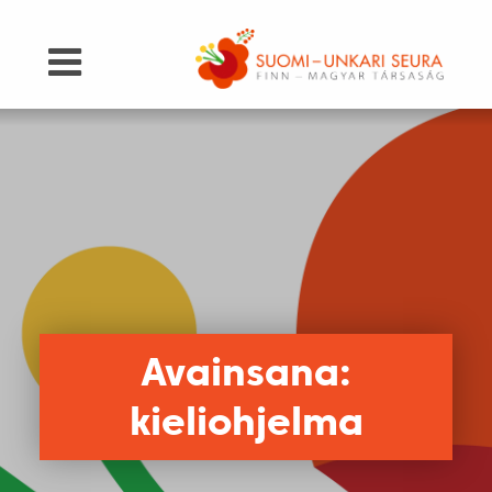
Avainsana:
kieliohjelma