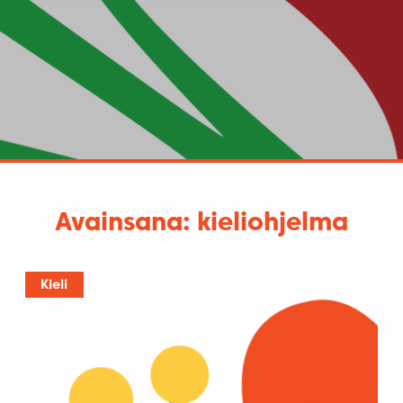
Avainsana: kieliohjelma
Kieli