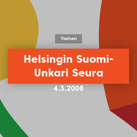
Yleinen
Helsingin Suomi-
Unkari Seura
4.3.2008