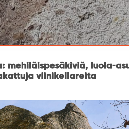
: mehiläispesäkiviä, luola-as
kattuja viinikellareita