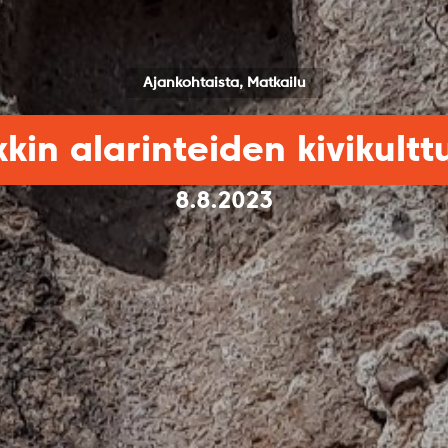
Ajankohtaista, Matkailu
kin alarinteiden kivikultt
8.8.2023