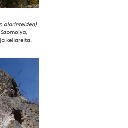
n alarinteiden)
n Szomolya,
a kellareita.