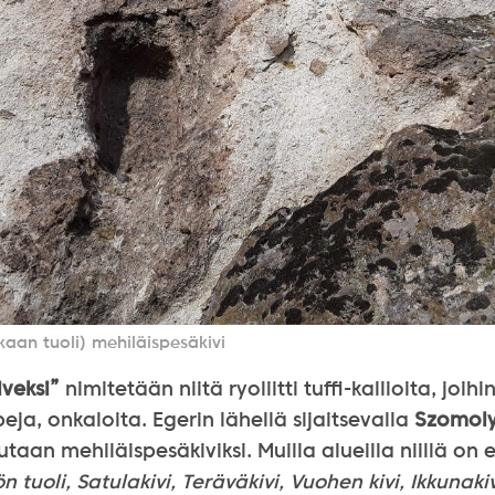
kaan tuoli) mehiläispesäkivi
veksi”
nimitetään niitä ryoliitti tuffi-kallioita, joihin
eja, onkaloita. Egerin lähellä sijaitsevalla
Szomol
utaan mehiläispesäkiviksi. Muilla alueilla niillä on 
lön tuoli, Satulakivi, Teräväkivi, Vuohen kivi, Ikkunak