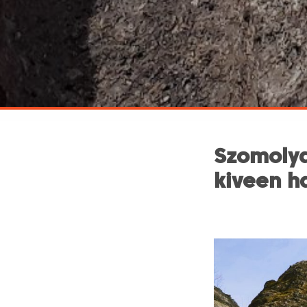
Szomolya
kiveen ha