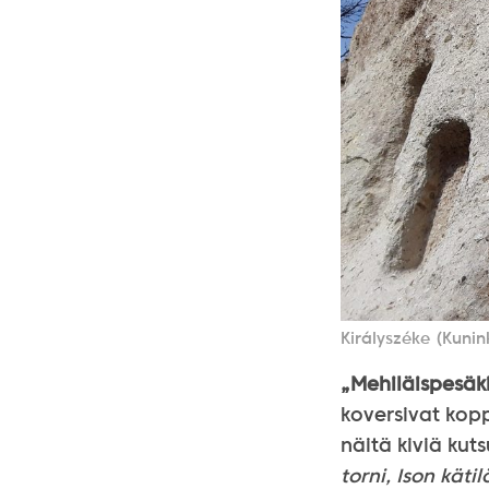
Királyszéke (Kunin
„Mehiläispesäki
koversivat kopp
näitä kiviä kuts
torni, Ison käti