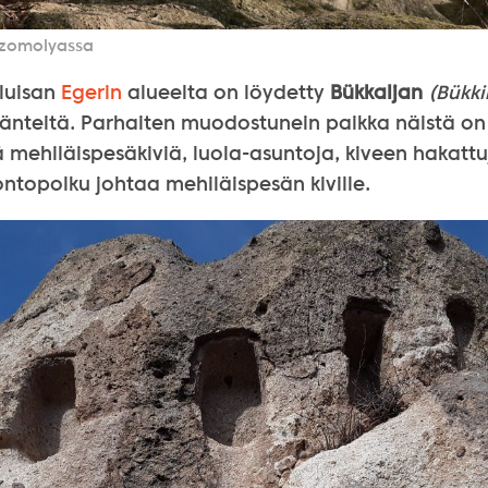
Szomolyassa
uluisan
Egerin
alueelta on löydetty
Bükkaljan
(Bükki
jäänteitä. Parhaiten muodostunein paikka näistä o
 mehiläispesäkiviä, luola-asuntoja, kiveen hakattuj
ntopolku johtaa mehiläispesän kiville.