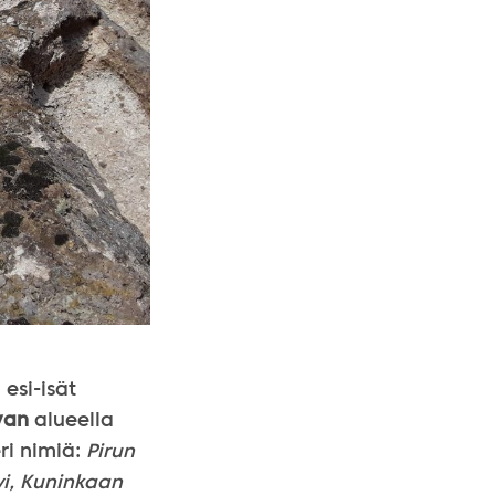
 esi-isät
yan
alueella
eri nimiä:
Pirun
ivi, Kuninkaan