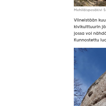
Mehiläispesäkivi 
Viineistään ku
kivikulttuurin 
jossa voi nähdä
Kunnostettu luo