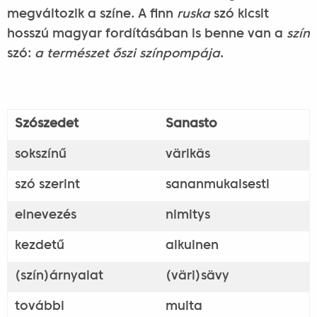
megváltozik a színe. A finn
ruska
szó kicsit
hosszú magyar fordításában is benne van a
szín
szó:
a természet őszi
színpompája
.
Szószedet
Sanasto
sokszínű
värikäs
szó szerint
sananmukaisesti
elnevezés
nimitys
kezdetű
alkuinen
(szín)árnyalat
(väri)sävy
további
muita