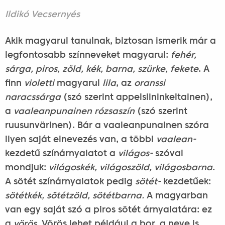
Ildikó Vecsernyés
Akik magyarul tanulnak, biztosan ismerik már a
legfontosabb színneveket magyarul:
fehér,
sárga, piros, zöld, kék, barna, szürke, fekete
. A
finn
violetti
magyarul
lila
, az
oranssi
naracssárga
(szó szerint appelsiininkeltainen),
a
vaaleanpunainen rózsaszín
(szó szerint
ruusunvärinen). Bár a vaaleanpunainen szóra
ilyen saját elnevezés van, a többi
vaalean-
kezdetű színárnyalatot a
világos-
szóval
mondjuk:
világoskék, világoszöld, világosbarna
.
A sötét színárnyalatok pedig
sötét-
kezdetűek:
sötétkék, sötétzöld, sötétbarna.
A magyarban
van egy saját szó a piros sötét árnyalatára: ez
a
vörös
. Vörös lehet például a bor, a neve is