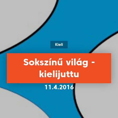
Kieli
Sokszínű világ -
kielijuttu
11.4.2016