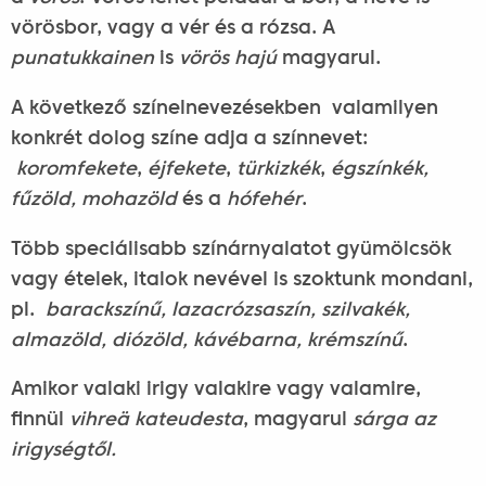
vörösbor, vagy a vér és a rózsa. A
punatukkainen
is
vörös hajú
magyarul.
A következő színelnevezésekben valamilyen
konkrét dolog színe adja a színnevet:
koromfekete
,
éjfekete
,
türkizkék
,
égszínkék,
f
űz
öld,
mohazöld
és a
hófehér
.
Több speciálisabb színárnyalatot gyümölcsök
vagy ételek, italok nevével is szoktunk mondani,
pl.
barackszín
ű, lazacrózsaszín, s
zilvakék,
almazöld, diózöld, kávébarna, krémszín
ű
.
Amikor valaki irigy valakire vagy valamire,
finnül
vihreä kateudesta
, magyarul
sárga az
irigységt
ől.