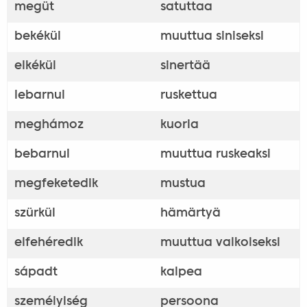
megüt
satuttaa
bekékül
muuttua siniseksi
elkékül
sinertää
lebarnul
ruskettua
meghámoz
kuoria
bebarnul
muuttua ruskeaksi
megfeketedik
mustua
szürkül
hämärtyä
elfehéredik
muuttua valkoiseksi
sápadt
kalpea
személyiség
persoona