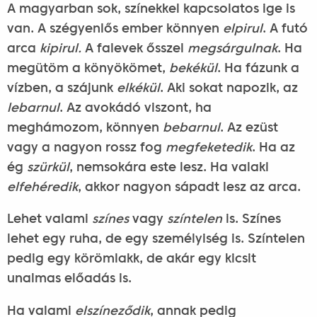
A magyarban sok, színekkel kapcsolatos ige is
van. A szégyenlős ember könnyen
elpirul
. A futó
arca
kipirul.
A falevek ősszel
megsárgulnak
. Ha
megütöm a könyökömet,
bekékül
. Ha fázunk a
vízben, a szájunk
elkékül
. Aki sokat napozik, az
lebarnul
. Az avokádó viszont, ha
meghámozom, könnyen
bebarnul
. Az ezüst
vagy a nagyon rossz fog
megfeketedik
. Ha az
ég
szürkül
, nemsokára este lesz. Ha valaki
elfehéredik
, akkor nagyon sápadt lesz az arca.
Lehet valami
színes
vagy
színtelen
is. Színes
lehet egy ruha, de egy személyiség is. Színtelen
pedig egy körömlakk, de akár egy kicsit
unalmas előadás is.
Ha valami
elszíneződik
, annak pedig