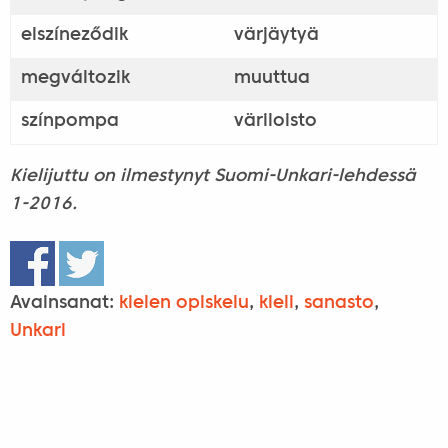
elszíneződik
värjäytyä
megváltozik
muuttua
színpompa
väriloisto
Kielijuttu on ilmestynyt Suomi-Unkari-lehdessä
1-2016.
Avainsanat:
kielen opiskelu
,
kieli
,
sanasto
,
Unkari