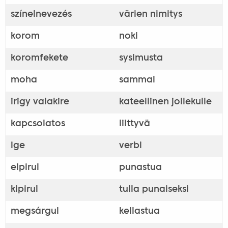
színelnevezés
värien nimitys
korom
noki
koromfekete
sysimusta
moha
sammal
irigy valakire
kateellinen jollekulle
kapcsolatos
liittyvä
ige
verbi
elpirul
punastua
kipirul
tulla punaiseksi
megsárgul
kellastua