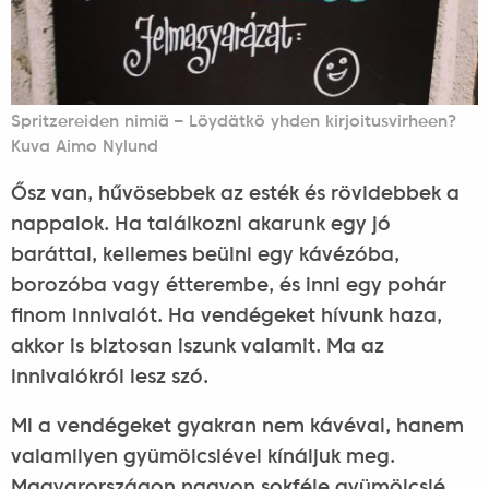
Spritzereiden nimiä – Löydätkö yhden kirjoitusvirheen?
Kuva Aimo Nylund
Ősz van, hűvösebbek az esték és rövidebbek a
nappalok. Ha találkozni akarunk egy jó
baráttal, kellemes beülni egy kávézóba,
borozóba vagy étterembe, és inni egy pohár
finom innivalót. Ha vendégeket hívunk haza,
akkor is biztosan iszunk valamit. Ma az
innivalókról lesz szó.
Mi a vendégeket gyakran nem kávéval, hanem
valamilyen gyümölcslével kínáljuk meg.
Magyarországon nagyon sokféle gyümölcslé