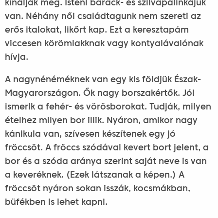
kínálják meg. Isteni barack- és szilvapálinkájuk
van. Néhány női családtagunk nem szereti az
erős italokat, likőrt kap. Ezt a keresztapám
viccesen körömlakknak vagy kontyalávalónak
hívja.
A nagynénéméknek van egy kis földjük Észak-
Magyarországon. Ők nagy borszakértők. Jól
ismerik a fehér- és vörösborokat. Tudják, milyen
ételhez milyen bor illik. Nyáron, amikor nagy
kánikula van, szívesen készítenek egy jó
fröccsöt. A fröccs szódával kevert bort jelent, a
bor és a szóda aránya szerint saját neve is van
a keveréknek. (Ezek látszanak a képen.) A
fröccsöt nyáron sokan isszák, kocsmákban,
büfékben is lehet kapni.