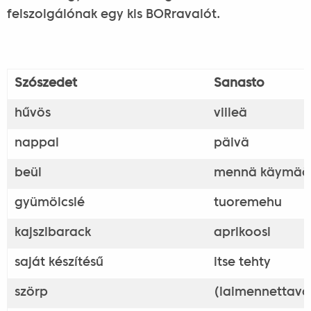
felszolgálónak egy kis BORravalót.
Szószedet
Sanasto
hűvös
viileä
nappal
päivä
beül
mennä käymää
gyümölcslé
tuoremehu
kajszibarack
aprikoosi
saját készítésű
itse tehty
szörp
(laimennettav