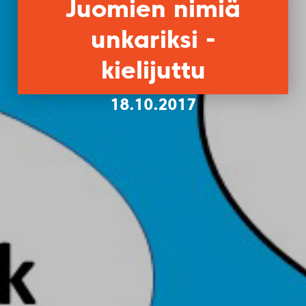
Juomien nimiä
unkariksi -
kielijuttu
18.10.2017