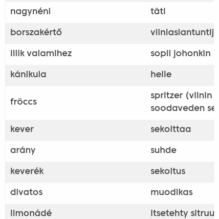
nagynéni
täti
borszakértő
viiniasiantuntij
illik valamihez
sopii johonkin
kánikula
helle
spritzer (viinin 
fröccs
soodaveden sek
kever
sekoittaa
arány
suhde
keverék
sekoitus
divatos
muodikas
limonádé
itsetehty sitru