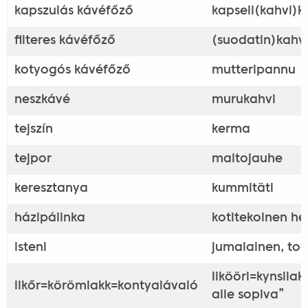
kapszulás kávéfőző
kapseli(kahvi)k
filteres kávéfőző
(suodatin)kahvi
kotyogós kávéfőző
mutteripannu
neszkávé
murukahvi
tejszín
kerma
tejpor
maitojauhe
keresztanya
kummitäti
házipálinka
kotitekoinen h
isteni
jumalainen, tod
likööri=kynsila
likőr=körömlakk=kontyalávaló
alle sopiva”