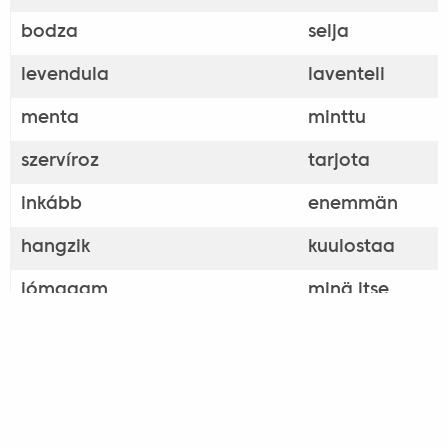
bodza
selja
levendula
laventeli
menta
minttu
szervíroz
tarjota
inkább
enemmän
hangzik
kuulostaa
jómagam
minä itse
ért valamihez
ymmärtää jonki
illik
on sopiva
felszolgáló
tarjoilija