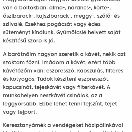
van a boltokban: alma-, narancs-, körte-,
őszibarack-, kajszibarack-, meggy-, szőlő- és
szilvalé. Ezekhez pogácsát vagy édes
süteményt kínálunk. Gyümölcslé helyett saját
készítésű szörp is jó.
A barátnőim nagyon szeretik a kávét, nekik azt
szoktam főzni. Imádom a kávét, ezért több
kávéfőzőm van: eszpresszó, kapszulás, filteres
és kotyogós. Tudok készíteni eszpresszót,
kapucsínót, tejeskávét vagy filterkávét. A
munkahelyen neszkávét csinálok, az a
leggyorsabb. Ebbe lehet tenni tejszínt, tejet
vagy tejport.
Keresztanyámék a vendégeket házipálinkával