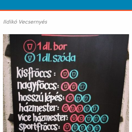
Ildikó Vecsernyés