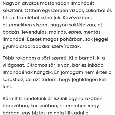
Nagyon divatos mostanában limonádét
készíteni. Otthon egyszerűen vízből, cukorból és
friss citromléből csináljuk. Kávézókban,
éttermekben viszont nagyon sokféle van, pl.
bodzás, levendulás, málnás, epres, mentás
limonádé. Ezeket magas pohárban, sok jéggel,
gyümölcsdarabokkal szervírozzák.
Több rokonom a sört szereti. Ki a barnát, ki a
világosat. Citromos sör is van, bár ez inkább
limonádénak hangzik. Én jómagam nem értek a
sörökhöz, de azt tudom, hogy jéghidegen kell
inni.
Bármit is rendelünk és iszunk egy sörözőben,
borozóban, kocsmában, étteremben vagy
bárban, egy biztos: mindig illik adni a