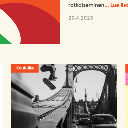
ratkaiseminen
… Lue lis
29.4.2025
Kouluille