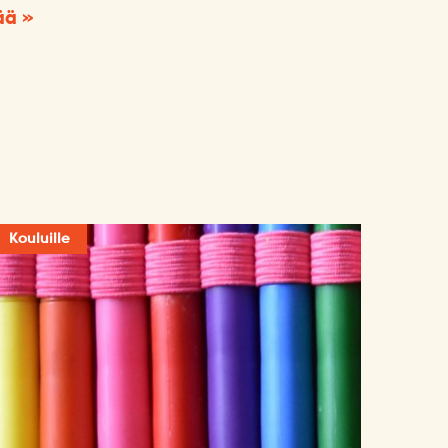
ää »
Kouluille