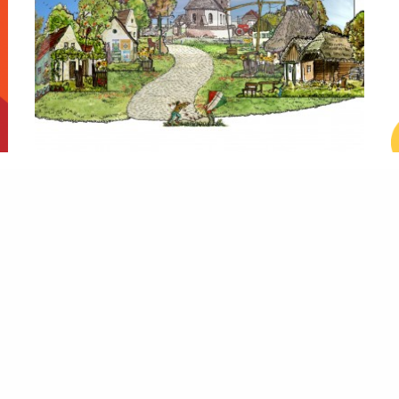
Unkarilaisen kylän pienoismalli
15.10.2008
Kieli, Kouluille