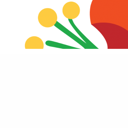
Kävisinkö unkarilaisesta?
9.4.2009
Kouluille