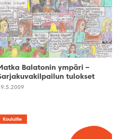
Matka Balatonin ympäri –
Sarjakuvakilpailun tulokset
29.5.2009
Kouluille