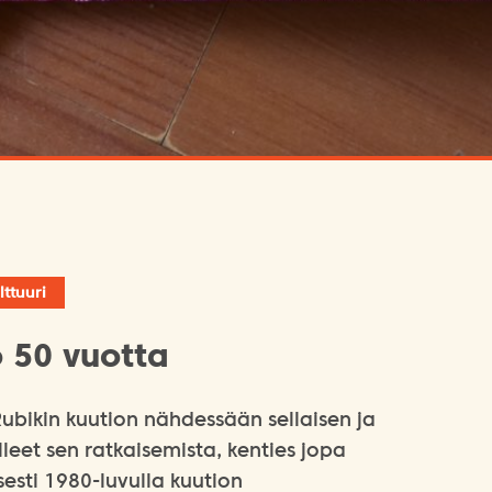
lttuuri
o 50 vuotta
ubikin kuution nähdessään sellaisen ja
eet sen ratkaisemista, kenties jopa
isesti 1980-luvulla kuution