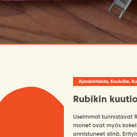
Ajankohtaista, Kouluille, Ku
Rubikin kuuti
Useimmat tunnistavat R
monet ovat myös kokeill
onnistuneet siinä. Erity