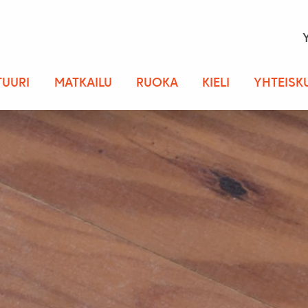
TUURI
MATKAILU
RUOKA
KIELI
YHTEISK