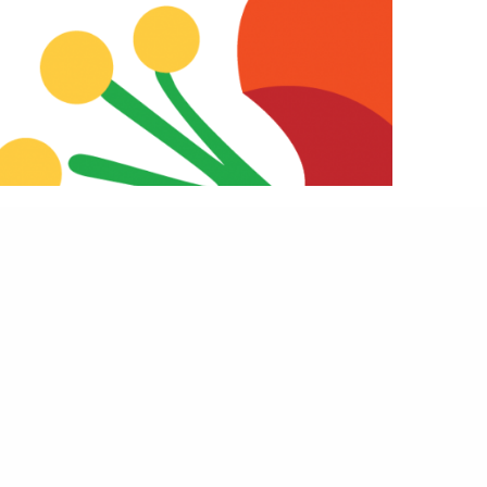
Vinkkejä Unkari-teeman
toteutukseen 2008
14.10.2008