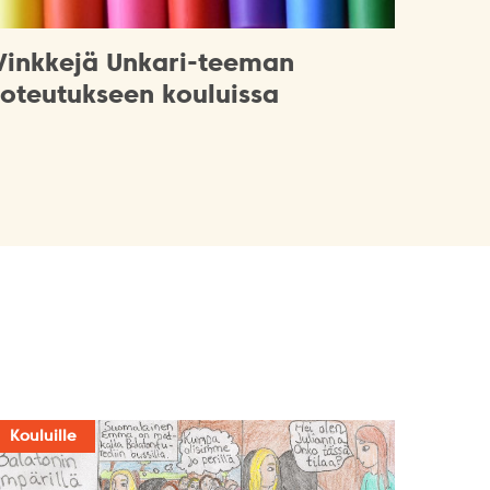
Vinkkejä Unkari-teeman
toteutukseen kouluissa
Kouluille