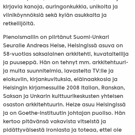
kirjavia kanoja, auringonkukkia, unikoita ja
viiniköynnöksiä sekä kylän asukkaita ja
retkeilijöitä.
Pienoismallin on piirtänut Suomi-Unkari
Seuralle Andreas Heise, Helsingissä asuva on
58-vuotias saksalainen arkkitehti, kuvataiteilija
ja puuseppä. Hän on tehnyt mm. arkkitehtuuri-
ja muita suunnitelmia, lavasteita TV:lle ja
elokuviin, kirjankuvituksia, eläinaakkosia ja
Helsingin kirjamessuille 2008 Italian, Ranskan,
Saksan ja Unkarin kulttuurikeskusten yhteisen
osaston arkkitehtuurin. Heize asuu Helsingissä
ja on Goethe-Instituutin johtajan puoliso. Hän
kertoo pitävänsä vakavista vitseistä ja
pidättyväisestä ironiasta ja toteaa, ettei ole