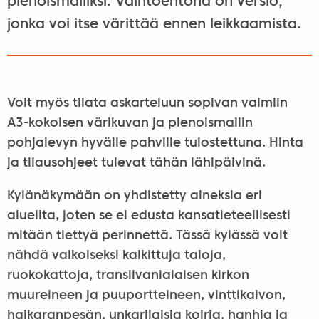
pienoismalliksi. Vaihtoehtona on versio,
jonka voi itse värittää ennen leikkaamista.
Voit myös tilata askarteluun sopivan valmiin
A3-kokoisen värikuvan ja pienoismallin
pohjalevyn hyvälle pahville tulostettuna. Hinta
ja tilausohjeet tulevat tähän lähipäivinä.
Kylänäkymään on yhdistetty aineksia eri
alueilta, joten se ei edusta kansatieteellisesti
mitään tiettyä perinnettä. Tässä kylässä voit
nähdä valkoiseksi kalkittuja taloja,
ruokokattoja, transilvanialaisen kirkon
muureineen ja puuportteineen, vinttikaivon,
haikaranpesän, unkarilaisia koiria, hanhia ja