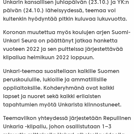
Unkarin kansallisen juhlapäivän (23.10.) ja YK:n
päivän (24.10.) läheisyydessä, teemaa voi
kuitenkin hyödyntää pitkin kuluvaa lukuvuotta.
Koronan muutettua myös koulujen arjen Suomi-
Unkari Seura on päättänyt jatkaa hanketta
vuoteen 2022 ja sen puitteissa järjestettävää
kilpailua helmikuun 2022 loppuun.
Unkari-teemaa suositellaan kaikille Suomen
peruskouluille, lukioille ja ammatillisille
oppilaitoksille. Kohderyhmänä ovat kaikki
lapset ja nuoret sekä kaikki erilaisten
tapahtumien myötä Unkarista kiinnostuneet.
Teemaviikon yhteydessä järjestetään Repullinen
Unkaria -kilpailu, johon osallistutaan 1‒3