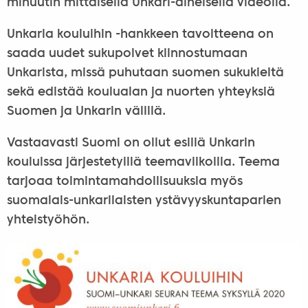
minuutin mittaisella Unkari-aiheisella videolla.
Unkaria kouluihin -hankkeen tavoitteena on
saada uudet sukupolvet kiinnostumaan
Unkarista, missä puhutaan suomen sukukieltä
sekä edistää koulualan ja nuorten yhteyksiä
Suomen ja Unkarin välillä.
Vastaavasti Suomi on ollut esillä Unkarin
kouluissa järjestetyillä teemaviikoilla. Teema
tarjoaa toimintamahdollisuuksia myös
suomalais-unkarilaisten ystävyyskuntaparien
yhteistyöhön.