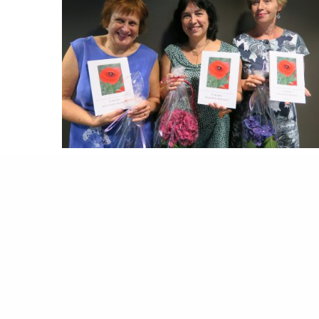
Kielioppi tuli painosta!
27.8.2019
Ajankohtaista