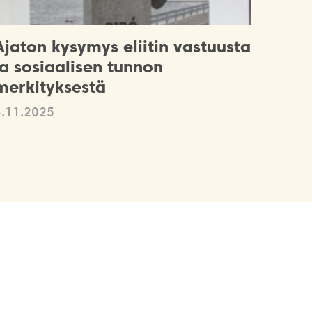
Ajaton kysymys eliitin vastuusta
ja sosiaalisen tunnon
merkityksestä
3.11.2025