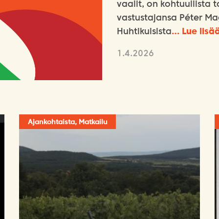
vaalit, on kohtuullista
vastustajansa Péter Ma
Huhtikuisista
… Lue lisä
1.4.2026
Ajankohtaista, Matkailu