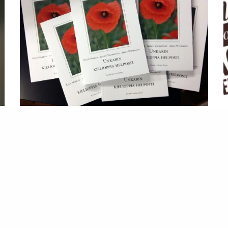
Unkarin kielioppia helposti
27.8.2019
Ajankohtaista, Yhteiskunta