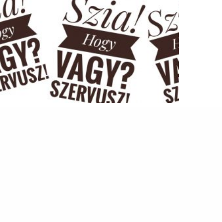
Unkarin kielikurssit syksy 2019
20.8.2019
Ajankohtaista, Kieli