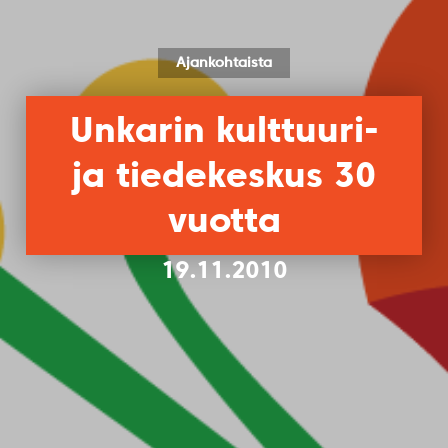
Ajankohtaista
Unkarin kulttuuri-
ja tiedekeskus 30
vuotta
19.11.2010