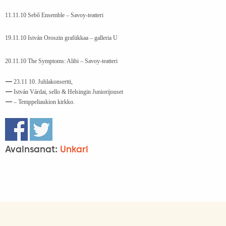
11.11.10 Sebő Ensemble – Savoy-teatteri
19.11.10 István Oroszin grafiikkaa – galleria U
20.11.10 The Symptoms: Alibi – Savoy-teatteri
23.11 10. Juhlakonsertti,
István Várdai, sello & Helsingin Juniorijouset
– Temppeliaukion kirkko.
Avainsanat:
Unkari