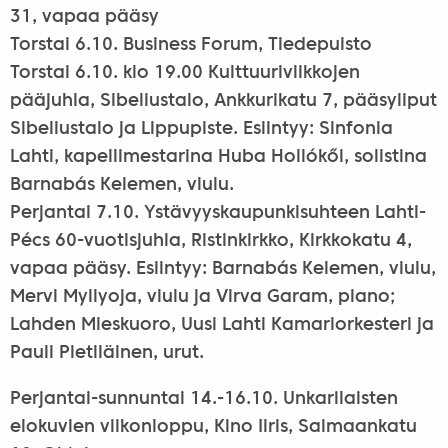
31, vapaa pääsy
Torstai 6.10. Business Forum, Tiedepuisto
Torstai 6.10. klo 19.00 Kulttuuriviikkojen
pääjuhla, Sibeliustalo, Ankkurikatu 7, pääsyliput
Sibeliustalo ja Lippupiste. Esiintyy: Sinfonia
Lahti, kapellimestarina Huba Hollókői, solistina
Barnabás Kelemen, viulu.
Perjantai 7.10. Ystävyyskaupunkisuhteen Lahti-
Pécs 60-vuotisjuhla, Ristinkirkko, Kirkkokatu 4,
vapaa pääsy. Esiintyy: Barnabás Kelemen, viulu,
Mervi Myllyoja, viulu ja Virva Garam, piano;
Lahden Mieskuoro, Uusi Lahti Kamariorkesteri ja
Pauli Pietiläinen, urut.
Perjantai-sunnuntai 14.-16.10. Unkarilaisten
elokuvien viikonloppu, Kino Iiris, Saimaankatu