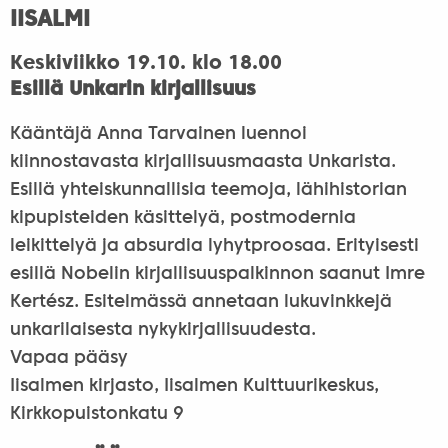
IISALMI
Keskiviikko 19.10. klo 18.00
Esillä Unkarin kirjallisuus
Kääntäjä Anna Tarvainen luennoi
kiinnostavasta kirjallisuusmaasta Unkarista.
Esillä yhteiskunnallisia teemoja, lähihistorian
kipupisteiden käsittelyä, postmodernia
leikittelyä ja absurdia lyhytproosaa. Erityisesti
esillä Nobelin kirjallisuuspalkinnon saanut Imre
Kertész. Esitelmässä annetaan lukuvinkkejä
unkarilaisesta nykykirjallisuudesta.
Vapaa pääsy
Iisalmen kirjasto, Iisalmen Kulttuurikeskus,
Kirkkopuistonkatu 9