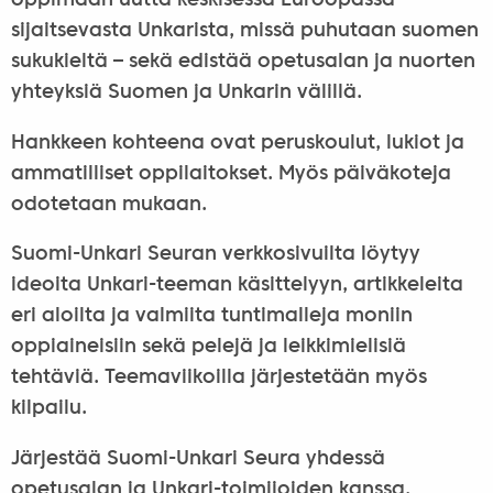
oppimaan uutta keskisessä Euroopassa
sijaitsevasta Unkarista, missä puhutaan suomen
sukukieltä – sekä edistää opetusalan ja nuorten
yhteyksiä Suomen ja Unkarin välillä.
Hankkeen kohteena ovat peruskoulut, lukiot ja
ammatilliset oppilaitokset. Myös päiväkoteja
odotetaan mukaan.
Suomi-Unkari Seuran verkkosivuilta löytyy
ideoita Unkari-teeman käsittelyyn, artikkeleita
eri aloilta ja valmiita tuntimalleja moniin
oppiaineisiin sekä pelejä ja leikkimielisiä
tehtäviä. Teemaviikoilla järjestetään myös
kilpailu.
Järjestää Suomi-Unkari Seura yhdessä
opetusalan ja Unkari-toimijoiden kanssa.