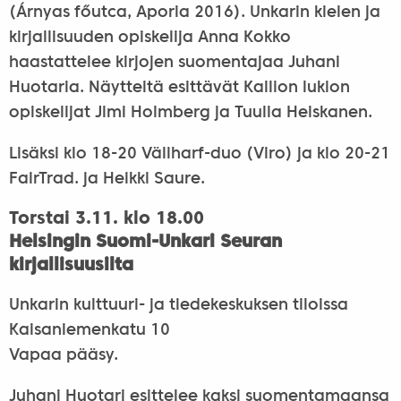
(Árnyas főutca, Aporia 2016). Unkarin kielen ja
kirjallisuuden opiskelija Anna Kokko
haastattelee kirjojen suomentajaa Juhani
Huotaria. Näytteitä esittävät Kallion lukion
opiskelijat Jimi Holmberg ja Tuulia Heiskanen.
Lisäksi klo 18-20 Väliharf-duo (Viro) ja klo 20-21
FairTrad. ja Heikki Saure.
Torstai 3.11. klo 18.00
Helsingin Suomi-Unkari Seuran
kirjallisuusilta
Unkarin kulttuuri- ja tiedekeskuksen tiloissa
Kaisaniemenkatu 10
Vapaa pääsy.
Juhani Huotari esittelee kaksi suomentamaansa