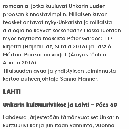
romaania, jotka kuuluvat Unkarin uuden
proosan kinnostavimpiin. Millaisen kuvan
teosket antavat nyky-Unkarista ja millaista
dialogia ne käyvät keskenään? Illassa luetaan
myös näytteitä teoksista Péter Gárdos: 117
kirjettä (Hajnali láz, Siltala 2016) ja László
Márton: Pääkadun varjot (Árnyas főutca,
Aporia 2016).
Tilaisuuden avaa ja yhdistyksen toiminnasta
kertoo puheenjohtaja Sanna Manner.
LAHTI
Unkarin kulttuuriviikot ja Lahti – Pécs 60
Lahdessa järjestetään tämänvuotiset Unkarin
kulttuuriviikot ja juhlitaan vanhinta, vuonna