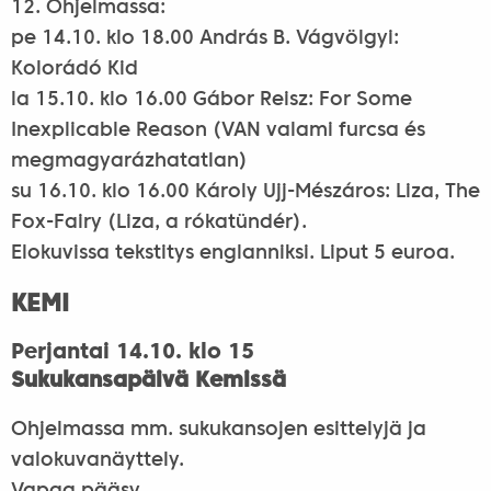
12. Ohjelmassa:
pe 14.10. klo 18.00 András B. Vágvölgyi:
Kolorádó Kid
la 15.10. klo 16.00 Gábor Reisz: For Some
Inexplicable Reason (VAN valami furcsa és
megmagyarázhatatlan)
su 16.10. klo 16.00 Károly Ujj-Mészáros: Liza, The
Fox-Fairy (Liza, a rókatündér).
Elokuvissa tekstitys englanniksi. Liput 5 euroa.
KEMI
Perjantai 14.10. klo 15
Sukukansapäivä Kemissä
Ohjelmassa mm. sukukansojen esittelyjä ja
valokuvanäyttely.