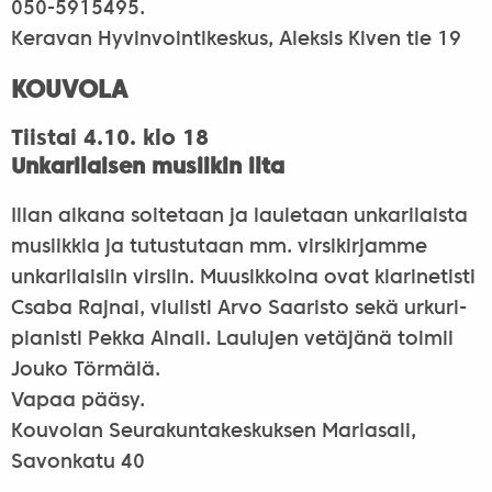
050-5915495.
Keravan Hyvinvointikeskus, Aleksis Kiven tie 19
KOUVOLA
Tiistai 4.10. klo 18
Unkarilaisen musiikin ilta
Illan aikana soitetaan ja lauletaan unkarilaista
musiikkia ja tutustutaan mm. virsikirjamme
unkarilaisiin virsiin. Muusikkoina ovat klarinetisti
Csaba Rajnai, viulisti Arvo Saaristo sekä urkuri-
pianisti Pekka Ainali. Laulujen vetäjänä toimii
Jouko Törmälä.
Vapaa pääsy.
Kouvolan Seurakuntakeskuksen Mariasali,
Savonkatu 40