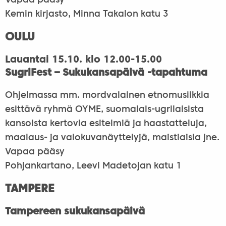
Vapaa pääsy
Kemin kirjasto, Minna Takalon katu 3
OULU
Lauantai 15.10. klo 12.00-15.00
SugriFest – Sukukansapäivä -tapahtuma
Ohjelmassa mm. mordvalainen etnomusiikkia
esittävä ryhmä OYME, suomalais-ugrilaisista
kansoista kertovia esitelmiä ja haastatteluja,
maalaus- ja valokuvanäyttelyjä, maistiaisia jne.
Vapaa pääsy
Pohjankartano, Leevi Madetojan katu 1
TAMPERE
Tampereen sukukansapäivä