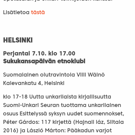
Lisätietoa
tästä
HELSINKI
Perjantai 7.10. klo 17.00
Sukukansapäivän etnoklubi
Suomalainen olutravintola Villi Wäinö
Kalevankatu 4, Helsinki
klo 17-18 Uutta unkarilaista kirjallisuutta
Suomi-Unkari Seuran tuottama unkarilainen
osuus Esittelyssä syksyn uudet suomennokset,
Péter Gárdos: 117 kirjettä (Hajnali láz, Siltala
2016) ja László Márton: Pääkadun varjot