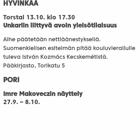
HYVINKÄÄ
Torstai 13.10. klo 17.30
Unkariin liittyvä avoin yleisötilaisuus
Aihe päätetään nettiäänestyksellä.
Suomenkielisen esitelmän pitää kouluvierailulle
tuleva István Kozmács Kecskemétistä.
Pääkirjasto, Torikatu 5
PORI
Imre Makoveczin näyttely
27.9. – 8.10.
Esillä orgaanisen arkkitehtuurin edustajan töitä.
Vapaa pääsy
Pääkirjasto, Gallen-Kallelan katu 12