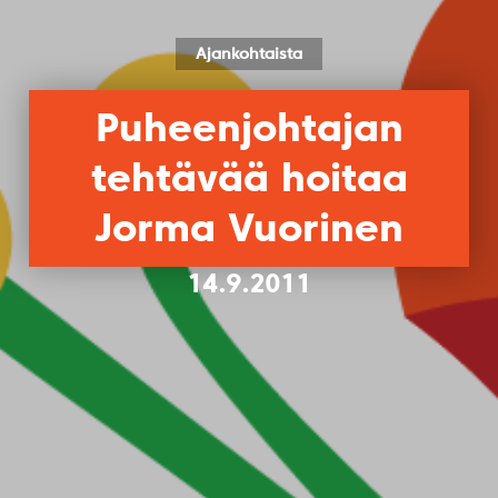
Ajankohtaista
Puheenjohtajan
tehtävää hoitaa
Jorma Vuorinen
14.9.2011