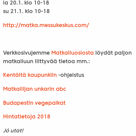
la 20.1. klo 10-18
su 21.1. klo 10-18
http://matka.messukeskus.com/
Verkkosivujemme
Matkailuosiosta
löydät paljon
matkailuun liittyvää tietoa mm.:
Kentältä kaupunkiin
-ohjeistus
Matkailijan unkarin abc
Budapestin vegepaikat
Hintatietoja 2018
Jó utat!