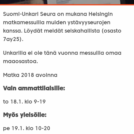
Suomi-Unkari Seura on mukana Helsingin
matkamessuilla muiden ystävyyseurojen
kanssa. Löydät meidät seiskahallista (osasto
7ay25).
Unkarilla ei ole tänä vuonna messuilla omaa
maaosastoa.
Matka 2018 avoinna
Vain ammattilaisille:
to 18.1. klo 9-19
Myös yleisölle:
pe 19.1. klo 10-20