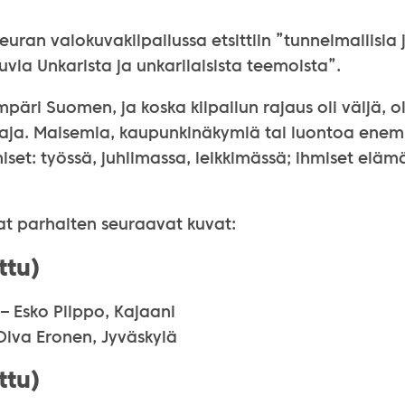
uran valokuvakilpailussa etsittiin ”tunnelmallisia 
kuvia Unkarista ja unkarilaisista teemoista”.
päri Suomen, ja koska kilpailun rajaus oli väljä, o
aaja. Maisemia, kaupunkinäkymiä tai luontoa ene
miset: työssä, juhlimassa, leikkimässä; ihmiset elä
at parhaiten seuraavat kuvat:
ttu)
– Esko Piippo, Kajaani
iva Eronen, Jyväskylä
ttu)