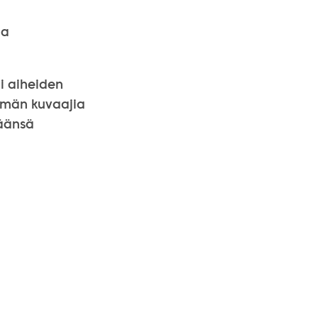
ja
li aiheiden
mmän kuvaajia
määnsä