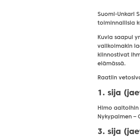
Suomi-Unkari Se
toiminnallisia 
Kuvia saapui ym
valikoimakin l
kiinnostivat ih
elämässä.
Raatiin vetosiv
1. sija (jae
Himo aaltoihin 
Nykypaimen – O
3. sija (jae