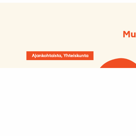
Mu
Ajankohtaista, Yhteiskunta
Voiko Péter Magyar hävitä