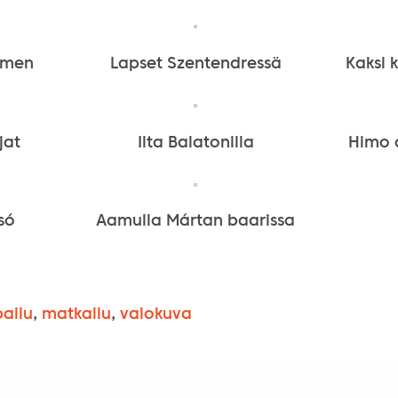
imen
Lapset Szentendressä
Kaksi 
jat
Ilta Balatonilla
Himo 
só
Aamulla Mártan baarissa
pailu
,
matkailu
,
valokuva