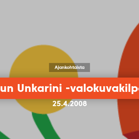
Ajankohtaista
un Unkarini -valokuvakilp
25.4.2008