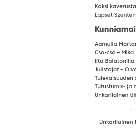
Kaksi kaverusta
Lapset Szenten
Kunniamai
Aamulla Mártan 
Cso-csó – Mika
Ilta Balatonilla
Julistajat – Oi
Tulevaisuuden s
Tutustumis- ja 
Unkarilainen ti
Unkarilainen 