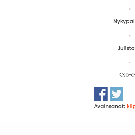
Nykypa
Julista
Cso-c
Avainsanat:
kil