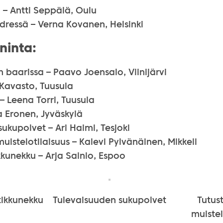
 – Antti Seppälä, Oulu
dressä – Verna Kovanen, Helsinki
ninta:
baarissa – Paavo Joensalo, Viinijärvi
 Kavasto, Tuusula
 – Leena Torri, Tuusula
va Eronen, Jyväskylä
ukupolvet – Ari Haimi, Tesjoki
muistelotilaisuus – Kalevi Pylvänäinen, Mikkeli
kkunekku – Arja Sainio, Espoo
tikkunekku
Tulevaisuuden sukupolvet
Tutus
muistel