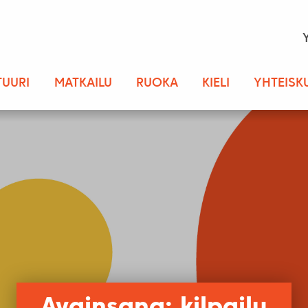
TUURI
MATKAILU
RUOKA
KIELI
YHTEISK
Avainsana: kilpailu