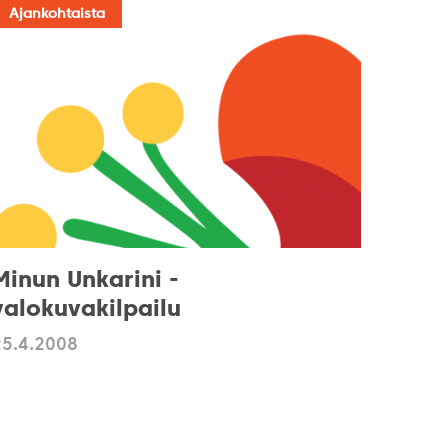
Ajankohtaista
Minun Unkarini -
valokuvakilpailu
25.4.2008