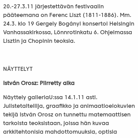
20.-27.3.11 järjestettävän festivaalin
pääteemana on Ferenc Liszt (1811-1886). Mm.
24.3. klo 19 Gergely Bogányi konsertoi Helsingin
Vanhassakirkossa, Lönnrotinkatu 6. Ohjelmassa
Lisztin ja Chopinin teoksia.
NÄYTTELYT
István Orosz: Piirretty aika
Näyttely galleriaU:ssa 14.1.11 asti.
Julistetaiteilija, graafikko ja animaatioelokuvien
tekijä István Orosz on tunnettu matemaattisen
tarkoista teoksistaan, joissa hän kuvaa
arkkitehtonisia mahdottomuuksia, optisia