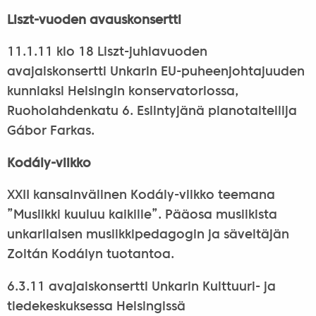
Liszt-vuoden avauskonsertti
11.1.11 klo 18 Liszt-juhlavuoden
avajaiskonsertti Unkarin EU-puheenjohtajuuden
kunniaksi Helsingin konservatoriossa,
Ruoholahdenkatu 6. Esiintyjänä pianotaiteilija
Gábor Farkas.
Kodály-viikko
XXII kansainvälinen Kodály-viikko teemana
”Musiikki kuuluu kaikille”. Pääosa musiikista
unkarilaisen musiikkipedagogin ja säveltäjän
Zoltán Kodályn tuotantoa.
6.3.11 avajaiskonsertti Unkarin Kulttuuri- ja
tiedekeskuksessa Helsingissä