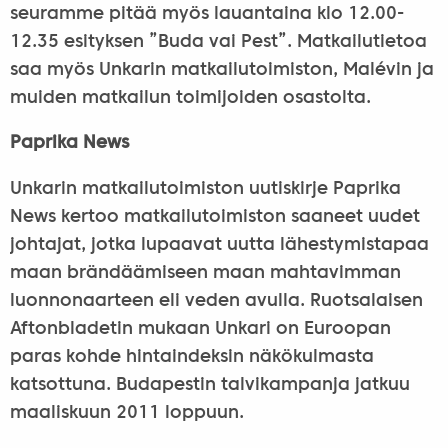
seuramme pitää myös lauantaina klo 12.00-
12.35 esityksen ”Buda vai Pest”. Matkailutietoa
saa myös Unkarin matkailutoimiston, Malévin ja
muiden matkailun toimijoiden osastolta.
Paprika News
Unkarin matkailutoimiston uutiskirje Paprika
News kertoo matkailutoimiston saaneet uudet
johtajat, jotka lupaavat uutta lähestymistapaa
maan brändäämiseen maan mahtavimman
luonnonaarteen eli veden avulla. Ruotsalaisen
Aftonbladetin mukaan Unkari on Euroopan
paras kohde hintaindeksin näkökulmasta
katsottuna. Budapestin talvikampanja jatkuu
maaliskuun 2011 loppuun.