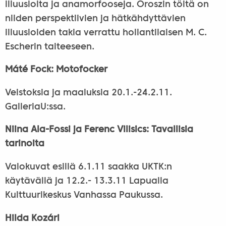
illuusioita ja anamorfooseja. Oroszin töitä on
niiden perspektiivien ja hätkähdyttävien
illuusioiden takia verrattu hollantilaisen M. C.
Escherin taiteeseen.
Máté Fock: Motofocker
Veistoksia ja maaluksia 20.1.-24.2.11.
GalleriaU:ssa.
Niina Ala-Fossi ja Ferenc Vilisics: Tavallisia
tarinoita
Valokuvat esillä 6.1.11 saakka UKTK:n
käytävällä ja 12.2.- 13.3.11 Lapualla
Kulttuurikeskus Vanhassa Paukussa.
Hilda Kozári