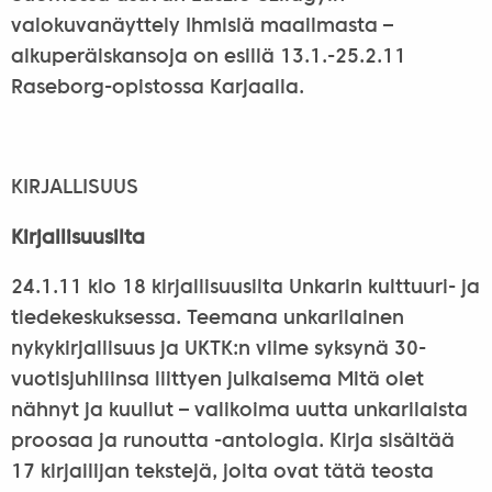
valokuvanäyttely Ihmisiä maailmasta –
alkuperäiskansoja on esillä 13.1.-25.2.11
Raseborg-opistossa Karjaalla.
KIRJALLISUUS
Kirjallisuusilta
24.1.11 klo 18 kirjallisuusilta Unkarin kulttuuri- ja
tiedekeskuksessa. Teemana unkarilainen
nykykirjallisuus ja UKTK:n viime syksynä 30-
vuotisjuhliinsa liittyen julkaisema Mitä olet
nähnyt ja kuullut – valikoima uutta unkarilaista
proosaa ja runoutta -antologia. Kirja sisältää
17 kirjailijan tekstejä, joita ovat tätä teosta