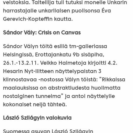
veistoksia. Taiteilija tuli tutuksi monelle Unkarin
harrastajalle unkarilaisen puolisonsa Éva
Gerevich-Kopteffin kautta.
Sándor Vály: Crisis on Canvas
Sándor Vályn töitä esillä tm-galleriassa
Helsingissä, Erottajankatu 9b sisäpiha,
26.1.-13.2.11. Veikko Halmetoja kirjoitti 4.2.
Hesarin Nyt-liitteen näyttelypalstan 3
kiinnostavaa -nostossa Vályn töistä: ”Rikkaissa
maalauksissa on abstraktiudesta huolimatta
nostalginen tunnelma” ja antoi näyttelylle
kokonaiset neljä tähteä.
László Szilágyin valokuvia
Suomessa asuvan László Szilágyin