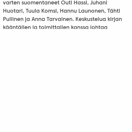
varten suomentaneet Outi Hassi, Juhani
Huotari, Tuula Komsi, Hannu Launonen, Tähti
Pullinen ja Anna Tarvainen. Keskustelua kirjan
kääntäjien ja toimittajien kanssa johtaa
tilaisuudessa Avaimen kustannuspäällikkö
Anna-Riikka Carlson. Otteita antologian
teksteistä lukee lausuja Eino Kaikkonen.
Antologia ei ole myynnissä, mutta lukuisten
kyselyjen vuoksi UKTK kerää nimiä
ennakkotilauslistalle antologian kaupallista
painosta varten. Lisätietoja Olga Huotari,
olga.huotari@
unkarinkulttuuri.fi, 09 6229 4612.
Tilaisuuden alussa jaetaan vuoden 2010 István
Rácz -palkinto, jota Suomessa hallinnoi Suomi-
Unkari Seura.