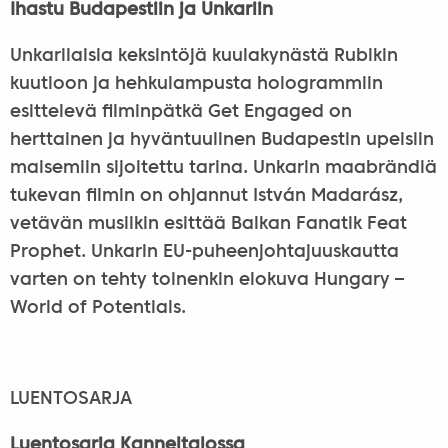
Ihastu Budapestiin ja Unkariin
Unkarilaisia keksintöjä kuulakynästä Rubikin
kuutioon ja hehkulampusta hologrammiin
esittelevä filminpätkä Get Engaged on
herttainen ja hyväntuulinen Budapestin upeisiin
maisemiin sijoitettu tarina. Unkarin maabrändiä
tukevan filmin on ohjannut István Madarász,
vetävän musiikin esittää Balkan Fanatik Feat
Prophet. Unkarin EU-puheenjohtajuuskautta
varten on tehty toinenkin elokuva Hungary –
World of Potentials.
LUENTOSARJA
Luentosarja Kanneltalossa