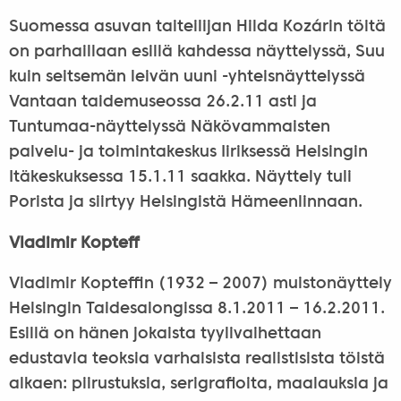
Suomessa asuvan taiteilijan Hilda Kozárin töitä
on parhaillaan esillä kahdessa näyttelyssä, Suu
kuin seitsemän leivän uuni -yhteisnäyttelyssä
Vantaan taidemuseossa 26.2.11 asti ja
Tuntumaa-näyttelyssä Näkövammaisten
palvelu- ja toimintakeskus Iiriksessä Helsingin
Itäkeskuksessa 15.1.11 saakka. Näyttely tuli
Porista ja siirtyy Helsingistä Hämeenlinnaan.
Vladimir Kopteff
Vladimir Kopteffin (1932 – 2007) muistonäyttely
Helsingin Taidesalongissa 8.1.2011 – 16.2.2011.
Esillä on hänen jokaista tyylivaihettaan
edustavia teoksia varhaisista realistisista töistä
alkaen: piirustuksia, serigrafioita, maalauksia ja