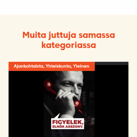
Muita juttuja samassa
kategoriassa
Ajankohtaista, Yhteiskunta, Yleinen