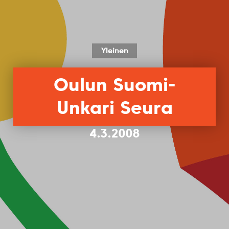
Yleinen
Oulun Suomi-
Unkari Seura
4.3.2008