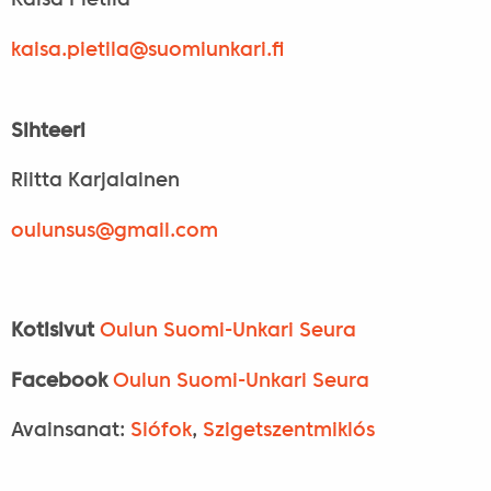
Kaisa Pietilä
kaisa.pietila@
suomiunkari.fi
Sihteeri
Riitta Karjalainen
oulunsus@
gmail.com
Kotisivut
Oulun Suomi-Unkari Seura
Facebook
Oulun Suomi-Unkari Seura
Avainsanat:
Siófok
,
Szigetszentmiklós