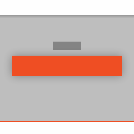
Matkailu
Pyöräillen Unkarissa
1.6.2017