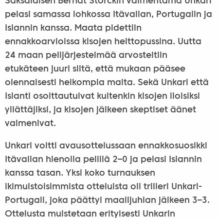
Saksalaisen Berndt Storckin valmentama Unkari
pelasi samassa lohkossa Itävallan, Portugalin ja
Islannin kanssa. Maata pidettiin
ennakkoarvioissa kisojen heittopussina. Uutta
24 maan pelijärjestelmää arvosteltiin
etukäteen juuri siitä, että mukaan pääsee
olennaisesti heikompia maita. Sekä Unkari että
Islanti osoittautuivat kuitenkin kisojen iloisiksi
yllättäjiksi, ja kisojen jälkeen skeptiset äänet
vaimenivat.
Unkari voitti avausottelussaan ennakkosuosikki
Itävallan hienolla pelillä 2–0 ja pelasi Islannin
kanssa tasan. Yksi koko turnauksen
ikimuistoisimmista otteluista oli trilleri Unkari-
Portugali, joka päättyi maalijuhlan jälkeen 3–3.
Ottelusta muistetaan erityisesti Unkarin