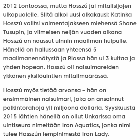
2012 Lontoossa, mutta Hosszú jäi mitalisijojen
ulkopuolelle. Siitä alkoi uusi aikakausi: Katinka
Hosszú valitsi valmentajakseen miehensä Shane
Tusupin, ja viimeisen neljän vuoden aikana
Hosszú on noussut uinnin maailman huipulle.
Hänellä on hallussaan yhteensä 5
maailmanennätystä ja Riossa hän ui 3 kultaa ja
yhden hopean. Hosszú oli naisuimareiden
ykkönen yksilöuintien mitalimäärässä.
Hosszú myös tietää arvonsa – hän on
ensimmäinen naisuimari, joka on ansainnut
palkintorahoja yli miljoona dollaria. Syyskuusta
2015 lähtien hänellä on ollut Unkarissa oma
uintiseura nimeltään Iron Aquatics, jonka nimi
tulee Hosszún lempinimestä Iron Lady.