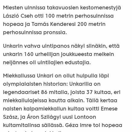
Miesten uinnissa takavuosien kestomenestyjä
László Cseh otti 100 metrin perhosuinnissa
hopeaa ja Tamás Kenderesi 200 metrin
perhosuinnissa pronssia.
Unkarin vahva uintipanos näkyi siinäkin, että
unkarin 160 urheilijan joukkueesta melkein
neljännes oli uintilajien edustajia.
Miekkailussa Unkari on ollut huipulla läpi
olympialaisten historian: Unkarilla on
legendaariset 86 mitalia, joista 37 kultaa, eri
miekkailulajeissa kautta aikain. Tällä kertaa
naisten kalpamiekkailun kultaa voitti Emese
Szász, ja Áron Szilágyi uusi Lontoon
kultamitalinsa säilässä. Géza Imre toi hopeaa