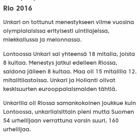
Rio 2016
Unkari on tottunut menestykseen viime vuosina
olympialaisissa erityisesti uintilajeissa,
miekkailussa ja melonnassa.
Lontoossa Unkari sai yhteensä 18 mitalia, joista
8 kultaa. Menestys jatkui edelleen Riossa,
saldona jälleen 8 kultaa. Maa oli 15 mitalilla 12.
mitalitilastoissa. Unkari ja Hollanti olivat
keskisuurten eurooppalaismaiden tähtiä.
Unkarilla oli Riossa samankokoinen joukkue kuin
Lontoossa, unkarilaisittain pieni mutta Suomen
54 urheilijaan verrattuna varsin suuri, 160
urheilijaa.