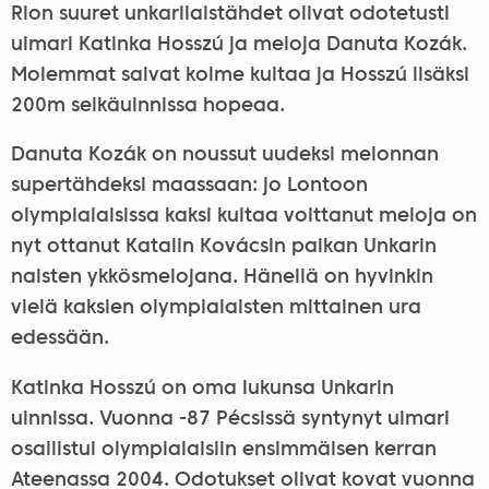
Rion suuret unkarilaistähdet olivat odotetusti
uimari Katinka Hosszú ja meloja Danuta Kozák.
Molemmat saivat kolme kultaa ja Hosszú lisäksi
200m selkäuinnissa hopeaa.
Danuta Kozák on noussut uudeksi melonnan
supertähdeksi maassaan: jo Lontoon
olympialaisissa kaksi kultaa voittanut meloja on
nyt ottanut Katalin Kovácsin paikan Unkarin
naisten ykkösmelojana. Hänellä on hyvinkin
vielä kaksien olympialaisten mittainen ura
edessään.
Katinka Hosszú on oma lukunsa Unkarin
uinnissa. Vuonna -87 Pécsissä syntynyt uimari
osallistui olympialaisiin ensimmäisen kerran
Ateenassa 2004. Odotukset olivat kovat vuonna