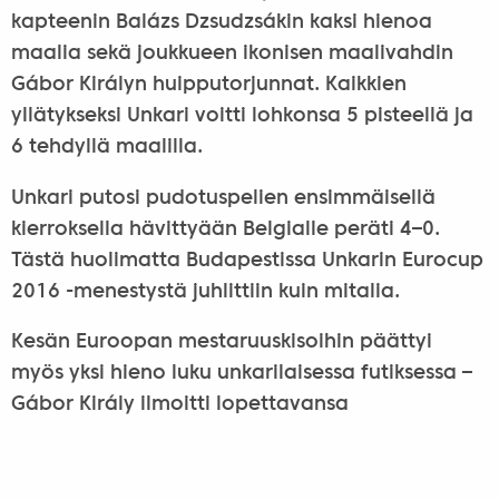
kapteenin Balázs Dzsudzsákin kaksi hienoa
maalia sekä joukkueen ikonisen maalivahdin
Gábor Királyn huipputorjunnat. Kaikkien
yllätykseksi Unkari voitti lohkonsa 5 pisteellä ja
6 tehdyllä maalilla.
Unkari putosi pudotuspelien ensimmäisellä
kierroksella hävittyään Belgialle peräti 4–0.
Tästä huolimatta Budapestissa Unkarin Eurocup
2016 -menestystä juhlittiin kuin mitalia.
Kesän Euroopan mestaruuskisoihin päättyi
myös yksi hieno luku unkarilaisessa futiksessa –
Gábor Király ilmoitti lopettavansa
maajoukkueuransa. EM-kisoissa Király oli
Eurocupin historian vanhin pelaaja, sillä
maalivahtilegenda ehti huhtikuun