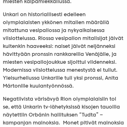
miesten kalpamiekkailussa.
Unkari on historiallisesti edelleen
olympialaisten ykkönen mitalien määrällä
mitattuna vesipallossa ja nykyaikaisessa
viisiottelussa. Riossa vesipallon mitalisijat jäivät
kuitenkin haaveeksi: naiset jäivät neljänneksi
hävittyään pronssin rankkareilla Venäjälle, ja
miesten vesipallojoukkue sijoittui viidenneksi.
Modernissa viisiottelussa menestystä ei tullut.
Yleisurheilussa Unkarille tuli yksi pronssi, Anita
Mártonille kuulantyönnössä.
Negatiivista värisävyä Rion olympialaisiin toi
se, että Unkarin tv-lähetyksissä kisojen tauoilla
näytettiin Orbánin hallituksen “Tudta” –
kampanjan mainoksia. Monet pitivät mainoksia