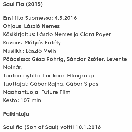
Saul Fia (2015)
Ensi-ilta Suomessa: 4.3.2016
Ohjaus: László Nemes
Käsikirjoitus: Lászlo Nemes ja Clara Royer
Kuvaus: Mátyás Erdély
Musiikki: László Melis
Pääosissa: Géza Röhrig, Sándor Zsótér, Levente
Molnár,
Tuotantoyhtiö: Laokoon Filmgroup
Tuottajat: Gábor Rajna, Gábor Sipos
Maahantuoja: Future Film
Kesto: 107 min
Palkintoja
Saul fia (Son of Saul) voitti 10.1.2016