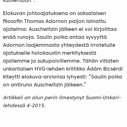
kuolemaan”.
Elokuvan johtoajatuksena on saksalaisen
filosofin Thomas Adornon paljon lainattu
ajatelma: Auschwitzin jälkeen ei voi kirjoittaa
enää runoja. Saulin poika antaa syvyyttä
Adornon laajemmasta yhteydestä irrotetulle
ajatukselle holokaustin merkityksestä
ajallemme ja sukupolvillemme. Tähän viitaten
unkarilaisen HVG-lehden kriitikko Ádám Bicsérdi
kiteytti elokuva-arvionsa lyhyesti: ”Saulin poika
on antiruno Auschwitzin jälkeen.”
Artikkeli on alun perin ilmestynyt Suomi-Unkari-
lehdessä 4-2015.