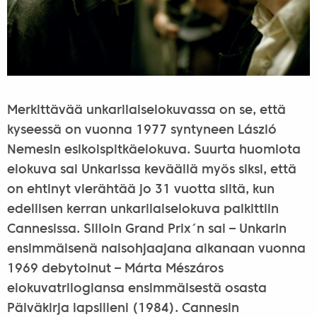
Merkittävää unkarilaiselokuvassa on se, että
kyseessä on vuonna 1977 syntyneen László
Nemesin esikoispitkäelokuva. Suurta huomiota
elokuva sai Unkarissa keväällä myös siksi, että
on ehtinyt vierähtää jo 31 vuotta siitä, kun
edellisen kerran unkarilaiselokuva palkittiin
Cannesissa. Silloin Grand Prix´n sai – Unkarin
ensimmäisenä naisohjaajana aikanaan vuonna
1969 debytoinut – Márta Mészáros
elokuvatrilogiansa ensimmäisestä osasta
Päiväkirja lapsilleni (1984). Cannesin