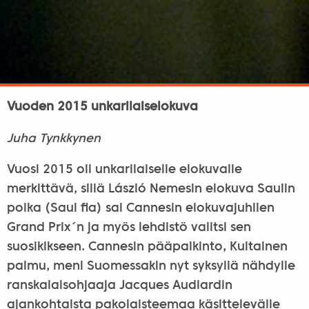
Vuoden 2015 unkarilaiselokuva
Juha Tynkkynen
Vuosi 2015 oli unkarilaiselle elokuvalle
merkittävä, sillä László Nemesin elokuva Saulin
poika (Saul fia) sai Cannesin elokuvajuhlien
Grand Prix´n ja myös lehdistö valitsi sen
suosikikseen. Cannesin pääpalkinto, Kultainen
palmu, meni Suomessakin nyt syksyllä nähdylle
ranskalaisohjaaja Jacques Audiardin
ajankohtaista pakolaisteemaa käsittelevälle