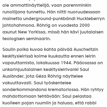
ole ammattinäyttelijä, vaan paremminkin
runoilijana tunnettu. Hän niitti nuoruudessaan
mainetta underground-punkbändi Huckleberryn
johtohahmona. Röhrig on vuodesta 2000
asunut New Yorkissa, missä hän kävi juutalaisen
teologisen seminaarin.
Saulin poika kuvaa kahta päivää Auschwitzin
keskitysleirissä kolme kuukautta ennen leirin
vapauttamista, lokakuussa 1944. Pääosassa on
unkarinjuutalainen keskitysleirivanki Saul
Ausländer, jota Géza Röhrig näyttelee
vakuuttavasti. Saul työskentelee
sonderkommandona krematoriossa. Hän ryhtyy
mahdottomaan tehtävään: Saul pelastaa
kuolleen pojan ruumiin ja haluaa, että rabbi