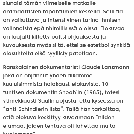
siunaisi tämän viimeiselle matkalle
dramaattisten tapahtumien keskellä. Saul fia
on vaikuttava ja intensiivinen tarina ihmisen
valinnoista epäinhimillisissä oloissa. Elokuvaa
on laajalti kiitetty paitsi ohjauksesta ja
kuvauksesta myös siitä, ettei se estetisoi synkkiä
olosuhteita eikä syyllisty patetiaan.
Ranskalainen dokumentaristi Claude Lanzmann,
joka on ohjannut yhden aikamme
kuuluisimmista holokaust-elokuvista, 10-
tuntisen dokumentin Shoah’in (1985), totesi
ytimekkäästi Saulin pojasta, että kyseessä on
“anti-Schindlerin lista”. Tällä hän tarkoittaa,
että elokuva keskittyy kuvaamaan ”niiden
elämää, joiden tehtävä oli lähettää muita