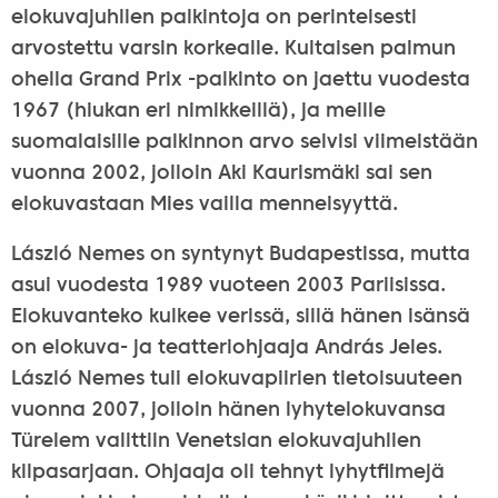
elokuvajuhlien palkintoja on perinteisesti
arvostettu varsin korkealle. Kultaisen palmun
ohella Grand Prix -palkinto on jaettu vuodesta
1967 (hiukan eri nimikkeillä), ja meille
suomalaisille palkinnon arvo selvisi viimeistään
vuonna 2002, jolloin Aki Kaurismäki sai sen
elokuvastaan Mies vailla menneisyyttä.
László Nemes on syntynyt Budapestissa, mutta
asui vuodesta 1989 vuoteen 2003 Pariisissa.
Elokuvanteko kulkee verissä, sillä hänen isänsä
on elokuva- ja teatteriohjaaja András Jeles.
László Nemes tuli elokuvapiirien tietoisuuteen
vuonna 2007, jolloin hänen lyhytelokuvansa
Türelem valittiin Venetsian elokuvajuhlien
kilpasarjaan. Ohjaaja oli tehnyt lyhytfilmejä