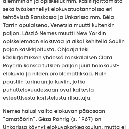
aiemminkin ja opiskellut mm. käsikirjoittamista
sekä työskennellyt elokuvatuotannoissa eri
tehtävissä Ranskassa ja Unkarissa mm. Béla
Tarrin apulaisena. Venetsia muutti kuitenkin
paljon. László Nemes muutti New Yorkiin
opiskelemaan elokuvaa ja alkoi kehitellä Saulin
pojan käsikirjoitusta. Ohjaaja teki
käsikirjoituksen yhdessä ranskalaisen Clara
Royerin kanssa tutkien paljon juuri holokaust-
elokuvia ja niiden problematiikkaa. Näin
päästiin tarinaan ja kuviin, jotka
puhuttelevuudessaan ovat kaikesta
esteettisestä koristelusta riisuttuja.
Nemes halusi valita elokuvan pääosaan
“amatöörin”. Géza Röhrig (s. 1967) on
Unkarissa käynyt elokuvakorkeakoulun, mutta ei