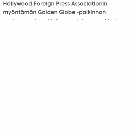
Hollywood Foreign Press Associationin
myöntämän Golden Globe -palkinnon
parhaana vieraskielisenä elokuvana. Muut
loppusuoralla Kultaisesta maapallosta samassa
sarjassa kisanneet elokuvat olivat ovat
suomalais-virolais-saksalainen Miekkailija,
belgialais-ranskalais-luxemburgilainen Le tout
nouveau testament (The Brand New
Testament), chileläinen El Club ja ranskalainen
Mustang.
Saul fia voitti lopulta myös parhaalle
vieraskieliselle elokuvalle myönnetyn Oscar-
palkinnon. Yhdysvaltain elokuva-akatemian
Oscar-palkinnot jaettiin 28.2.2016. István
Szabón Mephisto (Mefisto) voitti saman sarjan